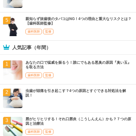
親知らず抜歯後のタバコはNG！4つの理由と重大なリスクとは？
【歯科医師監修】
歯科医師
監修
人気記事（年間）
あなたの口で猛威を振るう！誰にでもある悪臭の原因『臭い玉』
を取る方法
歯科医師
監修
虫歯が頭痛を引き起こす？4つの原因とすぐできる対処法を解
説！
唇がヒリヒリする！それ口唇炎（こうしんえん）かも？７つの原
因と治療法
歯科医師
監修