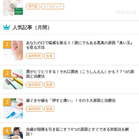
専門家
インタビュー
2025-11-13
人気記事（月間）
あなたの口で猛威を振るう！誰にでもある悪臭の原因『臭い玉』
を取る方法
歯科医師
監修
唇がヒリヒリする！それ口唇炎（こうしんえん）かも？７つの原
因と治療法
歯科医師
監修
歯ぐきや歯を「押すと痛い」！その５大原因と治療法
歯科医師
監修
虫歯が頭痛を引き起こす？4つの原因とすぐできる対処法を解
説！