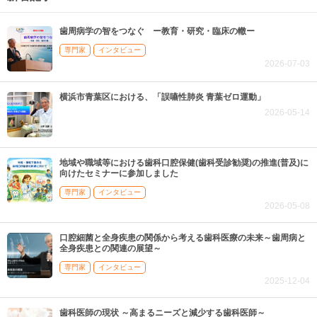
歯周病学の智をつなぐ ー教育・研究・臨床の轍ー
専門家
インタビュー
2026-07-03
横浜市青葉区における、「誤嚥性肺炎 青葉ゼロ運動」
2026-05-14
地域や職域等における歯科口腔保健(歯科受診勧奨)の推進(普及)に
向けたセミナーに参加しました
専門家
インタビュー
2026-05-08
口腔細菌と全身疾患の関係から考える歯科医療の未来～歯周病と
全身疾患との関連の展望～
専門家
インタビュー
2025-12-04
歯科医師の現状 ～高まるニーズと減少する歯科医師～