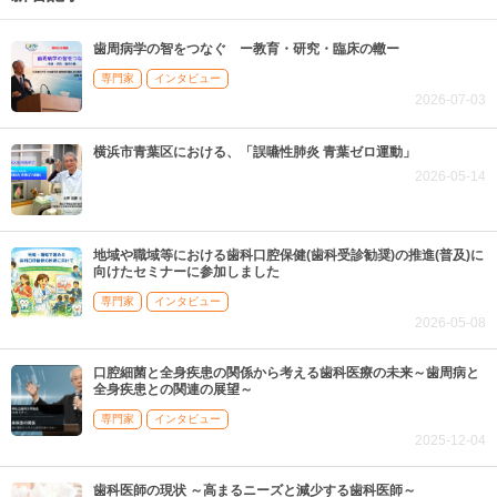
歯周病学の智をつなぐ ー教育・研究・臨床の轍ー
専門家
インタビュー
2026-07-03
横浜市青葉区における、「誤嚥性肺炎 青葉ゼロ運動」
2026-05-14
地域や職域等における歯科口腔保健(歯科受診勧奨)の推進(普及)に
向けたセミナーに参加しました
専門家
インタビュー
2026-05-08
口腔細菌と全身疾患の関係から考える歯科医療の未来～歯周病と
全身疾患との関連の展望～
専門家
インタビュー
2025-12-04
歯科医師の現状 ～高まるニーズと減少する歯科医師～