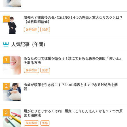
親知らず抜歯後のタバコはNG！4つの理由と重大なリスクとは？
【歯科医師監修】
歯科医師
監修
人気記事（年間）
あなたの口で猛威を振るう！誰にでもある悪臭の原因『臭い玉』
を取る方法
歯科医師
監修
虫歯が頭痛を引き起こす？4つの原因とすぐできる対処法を解
説！
唇がヒリヒリする！それ口唇炎（こうしんえん）かも？７つの原
因と治療法
歯科医師
監修