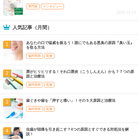
専門家
インタビュー
2025-11-13
人気記事（月間）
あなたの口で猛威を振るう！誰にでもある悪臭の原因『臭い玉』
を取る方法
歯科医師
監修
唇がヒリヒリする！それ口唇炎（こうしんえん）かも？７つの原
因と治療法
歯科医師
監修
歯ぐきや歯を「押すと痛い」！その５大原因と治療法
歯科医師
監修
虫歯が頭痛を引き起こす？4つの原因とすぐできる対処法を解
説！