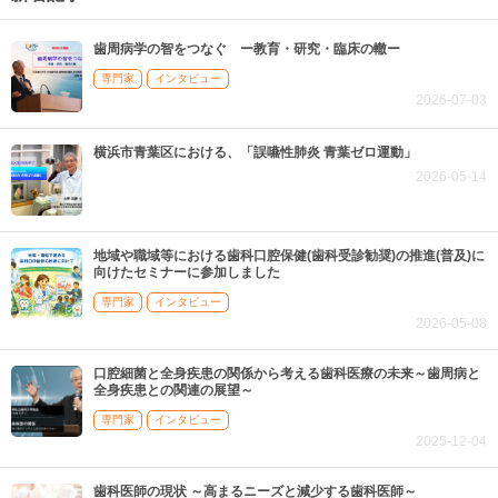
歯周病学の智をつなぐ ー教育・研究・臨床の轍ー
専門家
インタビュー
2026-07-03
横浜市青葉区における、「誤嚥性肺炎 青葉ゼロ運動」
2026-05-14
地域や職域等における歯科口腔保健(歯科受診勧奨)の推進(普及)に
向けたセミナーに参加しました
専門家
インタビュー
2026-05-08
口腔細菌と全身疾患の関係から考える歯科医療の未来～歯周病と
全身疾患との関連の展望～
専門家
インタビュー
2025-12-04
歯科医師の現状 ～高まるニーズと減少する歯科医師～