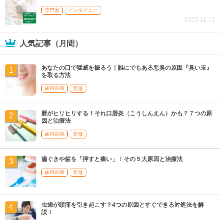
専門家
インタビュー
2025-11-13
人気記事（月間）
あなたの口で猛威を振るう！誰にでもある悪臭の原因『臭い玉』
を取る方法
歯科医師
監修
唇がヒリヒリする！それ口唇炎（こうしんえん）かも？７つの原
因と治療法
歯科医師
監修
歯ぐきや歯を「押すと痛い」！その５大原因と治療法
歯科医師
監修
虫歯が頭痛を引き起こす？4つの原因とすぐできる対処法を解
説！