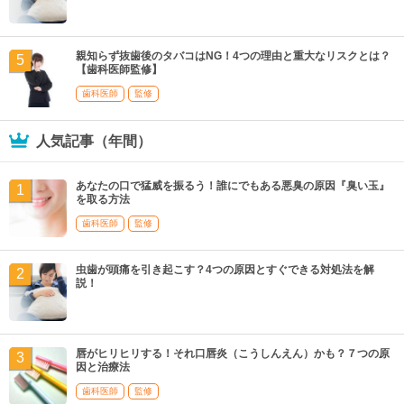
親知らず抜歯後のタバコはNG！4つの理由と重大なリスクとは？
【歯科医師監修】
歯科医師
監修
人気記事（年間）
あなたの口で猛威を振るう！誰にでもある悪臭の原因『臭い玉』
を取る方法
歯科医師
監修
虫歯が頭痛を引き起こす？4つの原因とすぐできる対処法を解
説！
唇がヒリヒリする！それ口唇炎（こうしんえん）かも？７つの原
因と治療法
歯科医師
監修