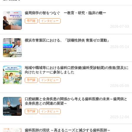
歯周病学の智をつなぐ ー教育・研究・臨床の轍ー
専門家
インタビュー
2026-07-03
横浜市青葉区における、「誤嚥性肺炎 青葉ゼロ運動」
2026-05-14
地域や職域等における歯科口腔保健(歯科受診勧奨)の推進(普及)に
向けたセミナーに参加しました
専門家
インタビュー
2026-05-08
口腔細菌と全身疾患の関係から考える歯科医療の未来～歯周病と
全身疾患との関連の展望～
専門家
インタビュー
2025-12-04
歯科医師の現状 ～高まるニーズと減少する歯科医師～