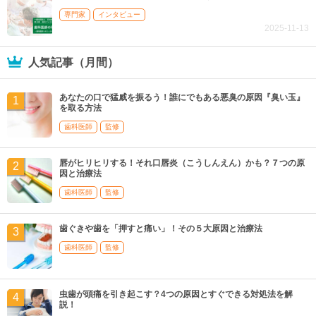
専門家
インタビュー
2025-11-13
人気記事（月間）
あなたの口で猛威を振るう！誰にでもある悪臭の原因『臭い玉』
を取る方法
歯科医師
監修
唇がヒリヒリする！それ口唇炎（こうしんえん）かも？７つの原
因と治療法
歯科医師
監修
歯ぐきや歯を「押すと痛い」！その５大原因と治療法
歯科医師
監修
虫歯が頭痛を引き起こす？4つの原因とすぐできる対処法を解
説！