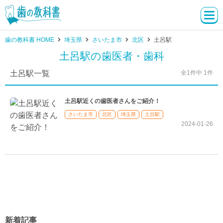
歯の教科書 HOME
埼玉県
さいたま市
北区
土呂駅
土呂駅の歯医者・歯科
土呂駅一覧
全1件中 1件
土呂駅近くの歯医者さんをご紹介！
さいたま市
北区
埼玉県
土呂駅
2024-01-26
新着記事