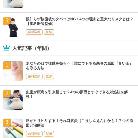
親知らず抜歯後のタバコはNG！4つの理由と重大なリスクとは？
【歯科医師監修】
歯科医師
監修
人気記事（年間）
あなたの口で猛威を振るう！誰にでもある悪臭の原因『臭い玉』
を取る方法
歯科医師
監修
虫歯が頭痛を引き起こす？4つの原因とすぐできる対処法を解
説！
唇がヒリヒリする！それ口唇炎（こうしんえん）かも？７つの原
因と治療法
歯科医師
監修