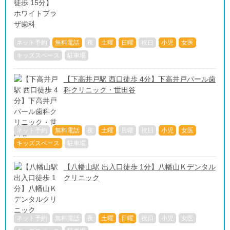
ネット予約
無料電話
夜
土曜
日曜
祝日
小児
女医
キッズスペース
駐車場
【下高井戸駅 西口徒歩 4分】下高井戸パール歯
科クリニック・世田谷
ネット予約
無料電話
夜
土曜
日曜
祝日
小児
女医
キッズスペース
駐車場
【八幡山駅 出入口徒歩 1分】八幡山Ｋデンタル
クリニック
ネット予約
無料電話
夜
土曜
日曜
祝日
小児
女医