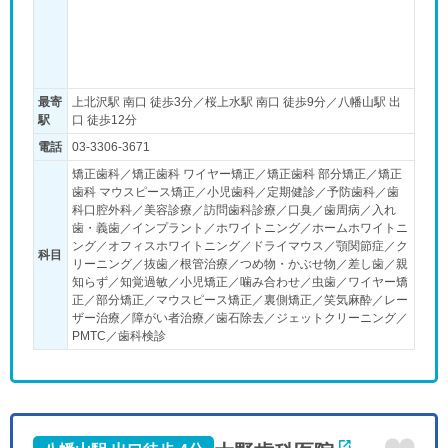
最寄
上北沢駅 南口 徒歩3分／桜上水駅 南口 徒歩9分／八幡山駅 出
駅
口 徒歩12分
電話
03-3306-3671
矯正歯科／矯正歯科 ワイヤー矯正／矯正歯科 部分矯正／矯正
歯科 マウスピース矯正／小児歯科／定期健診／予防歯科／歯
科口腔外科／美容診療／訪問歯科診療／口臭／歯周病／入れ
歯・義歯／インプラント／ホワイトニング／ホームホワイトニ
ング／オフィスホワイトニング／ドライマウス／顎関節症／ク
科目
リーニング／抜歯／根管治療／つめ物・かぶせ物／差し歯／親
知らず／知覚過敏／小児矯正／噛み合わせ／虫歯／ワイヤー矯
正／部分矯正／マウスピース矯正／裏側矯正／笑気麻酔／レー
ザー治療／障がい者治療／歯石除去／ジェットクリーニング／
PMTC／歯科検診