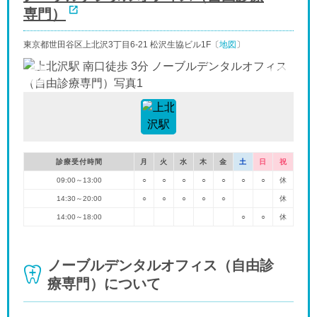
専門）
東京都世田谷区上北沢3丁目6-21 松沢生協ビル1F〔
地図
〕
診療受付時間
月
火
水
木
金
土
日
祝
09:00～13:00
○
○
○
○
○
○
○
休
14:30～20:00
○
○
○
○
○
休
14:00～18:00
○
○
休
ノーブルデンタルオフィス（自由診
療専門）について