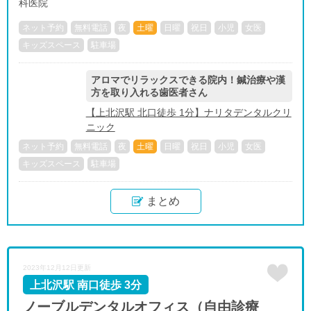
ネット予約
無料電話
夜
土曜
日曜
祝日
小児
女医
キッズスペース
駐車場
アロマでリラックスできる院内！鍼治療や漢
方を取り入れる歯医者さん
【上北沢駅 北口徒歩 1分】ナリタデンタルクリ
ニック
ネット予約
無料電話
夜
土曜
日曜
祝日
小児
女医
キッズスペース
駐車場
まとめ
2023年12月12日更新
上北沢駅 南口徒歩 3分
ノーブルデンタルオフィス（自由診療