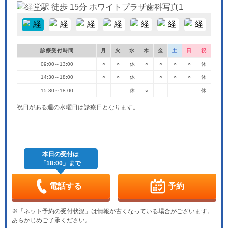
診療受付時間
月
火
水
木
金
土
日
祝
09:00～13:00
○
○
休
○
○
○
○
休
14:30～18:00
○
○
休
○
○
○
休
15:30～18:00
休
○
休
祝日がある週の水曜日は診療日となります。
本日の受付は
「18:00」まで
電話する
予約
※「ネット予約の受付状況」は情報が古くなっている場合がございます。
あらかじめご了承ください。