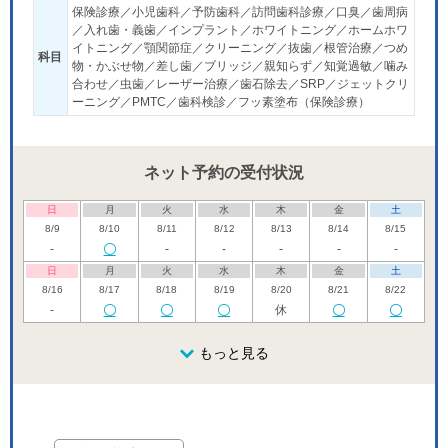
保険診療／小児歯科／予防歯科／訪問歯科診療／口臭／歯周病
／入れ歯・義歯／インプラント／ホワイトニング／ホームホワ
イトニング／顎関節症／クリーニング／抜歯／根管治療／つめ
科目
物・かぶせ物／差し歯／ブリッジ／親知らず／知覚過敏／噛み
合わせ／虫歯／レーザー治療／歯石除去／SRP／ジェットクリ
ーニング／PMTC／歯科検診／フッ素塗布（保険診療）
ネット予約の受付状況
日
月
火
水
木
金
土
8/9
8/10
8/11
8/12
8/13
8/14
8/15
-
-
-
-
-
-
日
月
火
水
木
金
土
8/16
8/17
8/18
8/19
8/20
8/21
8/22
-
休
日
月
火
水
木
金
土
8/23
8/24
8/25
もっと見る
8/26
8/27
8/28
8/29
休
休
日
月
火
水
木
金
土
8/30
8/31
9/1
9/2
9/3
9/4
9/5
休
休