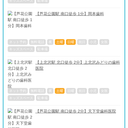
キッズスペース
駐車場
【芦花公園駅 南口徒歩 1分】岡本歯科
ネット予約
無料電話
夜
土曜
日曜
祝日
小児
女医
キッズスペース
駐車場
【上北沢駅 北口徒歩 2分】上北沢みどりの歯科
医院
ネット予約
無料電話
夜
土曜
日曜
祝日
小児
女医
キッズスペース
駐車場
【芦花公園駅 南口徒歩 2分】天下堂歯科医院