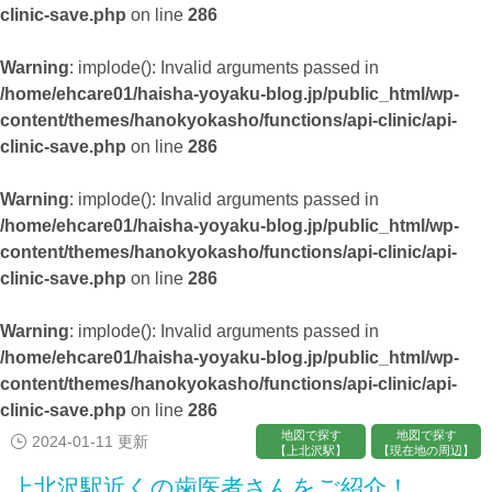
clinic-save.php
on line
286
Warning
: implode(): Invalid arguments passed in
/home/ehcare01/haisha-yoyaku-blog.jp/public_html/wp-
content/themes/hanokyokasho/functions/api-clinic/api-
clinic-save.php
on line
286
Warning
: implode(): Invalid arguments passed in
/home/ehcare01/haisha-yoyaku-blog.jp/public_html/wp-
content/themes/hanokyokasho/functions/api-clinic/api-
clinic-save.php
on line
286
Warning
: implode(): Invalid arguments passed in
/home/ehcare01/haisha-yoyaku-blog.jp/public_html/wp-
content/themes/hanokyokasho/functions/api-clinic/api-
clinic-save.php
on line
286
地図で探す
地図で探す
2024-01-11 更新
【上北沢駅】
【現在地の周辺】
上北沢駅近くの歯医者さんをご紹介！