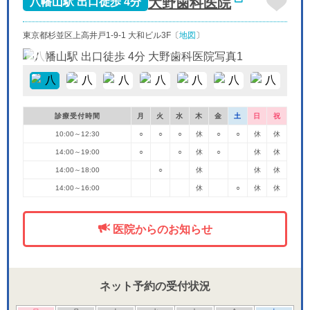
大野歯科医院
八幡山駅 出口徒歩 4分
東京都杉並区上高井戸1-9-1 大和ビル3F〔
地図
〕
診療受付時間
月
火
水
木
金
土
日
祝
10:00～12:30
○
○
○
休
○
○
休
休
14:00～19:00
○
○
休
○
休
休
14:00～18:00
○
休
休
休
14:00～16:00
休
○
休
休
医院からのお知らせ
ネット予約の受付状況