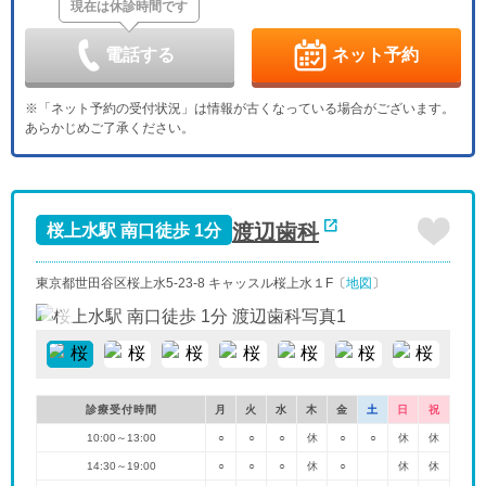
現在は休診時間です
日
月
火
水
木
金
土
9/6
9/7
9/8
9/9
9/10
9/11
9/12
休
休
電話する
ネット予約
日
月
火
水
木
金
土
9/13
9/14
9/15
9/16
9/17
9/18
9/19
※「ネット予約の受付状況」は情報が古くなっている場合がございます。
休
休
あらかじめご了承ください。
日
月
火
水
木
金
土
9/20
9/21
9/22
9/23
9/24
9/25
9/26
休
休
休
休
休
日
月
火
水
9/27
9/28
9/29
9/30
渡辺歯科
桜上水駅 南口徒歩 1分
休
東京都世田谷区桜上水5-23-8 キャッスル桜上水１F〔
地図
〕
診療受付時間
月
火
水
木
金
土
日
祝
10:00～13:00
○
○
○
休
○
○
休
休
14:30～19:00
○
○
○
休
○
休
休