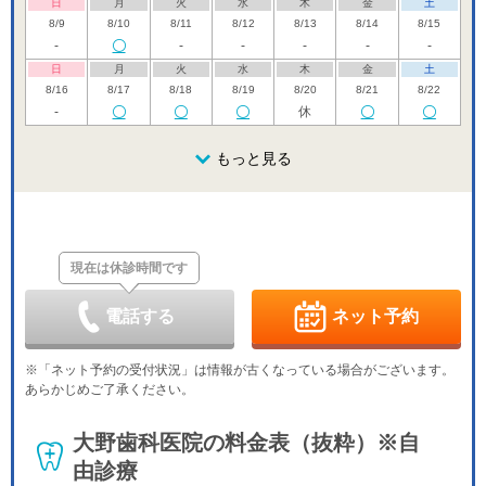
日
月
火
水
木
金
土
8/9
8/10
8/11
8/12
8/13
8/14
8/15
-
-
-
-
-
-
日
月
火
水
木
金
土
8/16
8/17
8/18
8/19
8/20
8/21
8/22
-
休
日
月
火
水
木
金
土
8/23
8/24
8/25
もっと見る
8/26
8/27
8/28
8/29
休
休
日
月
火
水
木
金
土
8/30
8/31
9/1
9/2
9/3
9/4
9/5
休
休
現在は休診時間です
日
月
火
水
木
金
土
9/6
9/7
9/8
9/9
9/10
9/11
9/12
休
休
電話する
ネット予約
日
月
火
水
木
金
土
9/13
9/14
9/15
9/16
9/17
9/18
9/19
※「ネット予約の受付状況」は情報が古くなっている場合がございます。
休
休
あらかじめご了承ください。
日
月
火
水
木
金
土
9/20
9/21
9/22
9/23
9/24
9/25
9/26
大野歯科医院の料金表（抜粋）※自
休
休
休
休
休
由診療
日
月
火
水