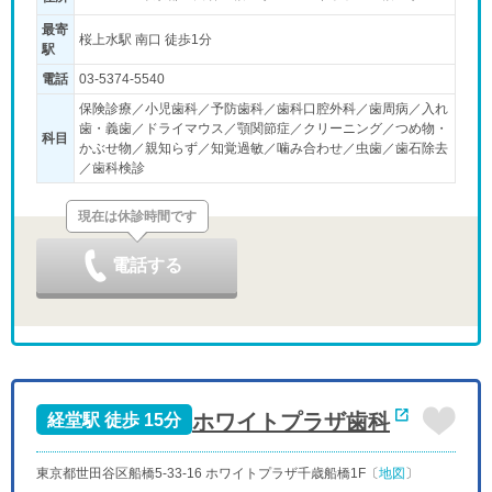
最寄
桜上水駅 南口 徒歩1分
駅
電話
03-5374-5540
保険診療／小児歯科／予防歯科／歯科口腔外科／歯周病／入れ
歯・義歯／ドライマウス／顎関節症／クリーニング／つめ物・
科目
かぶせ物／親知らず／知覚過敏／噛み合わせ／虫歯／歯石除去
／歯科検診
現在は休診時間です
電話する
ホワイトプラザ歯科
経堂駅 徒歩 15分
東京都世田谷区船橋5-33-16 ホワイトプラザ千歳船橋1F〔
地図
〕