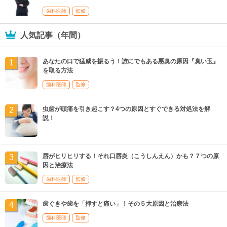
歯科医師
監修
人気記事（年間）
あなたの口で猛威を振るう！誰にでもある悪臭の原因『臭い玉』
を取る方法
歯科医師
監修
虫歯が頭痛を引き起こす？4つの原因とすぐできる対処法を解
説！
唇がヒリヒリする！それ口唇炎（こうしんえん）かも？７つの原
因と治療法
歯科医師
監修
歯ぐきや歯を「押すと痛い」！その５大原因と治療法
歯科医師
監修