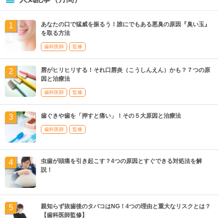
あなたの口で猛威を振るう！誰にでもある悪臭の原因『臭い玉』
を取る方法
歯科医師
監修
唇がヒリヒリする！それ口唇炎（こうしんえん）かも？７つの原
因と治療法
歯科医師
監修
歯ぐきや歯を「押すと痛い」！その５大原因と治療法
歯科医師
監修
虫歯が頭痛を引き起こす？4つの原因とすぐできる対処法を解
説！
親知らず抜歯後のタバコはNG！4つの理由と重大なリスクとは？
【歯科医師監修】