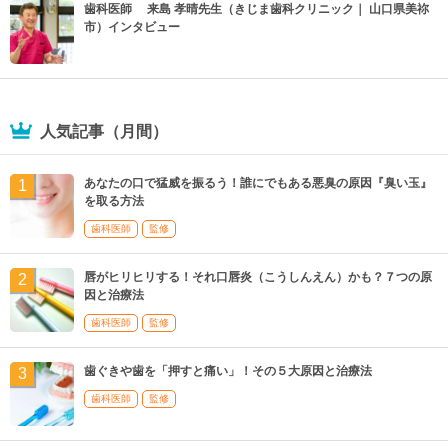
歯科医師 来島 孝晴先生（きじま歯科クリニック｜ 山口県美祢
市）インタビュー
人気記事（月間）
あなたの口で猛威を振るう！誰にでもある悪臭の原因『臭い玉』
を取る方法
歯科医師
監修
唇がヒリヒリする！それ口唇炎（こうしんえん）かも？７つの原
因と治療法
歯科医師
監修
歯ぐきや歯を「押すと痛い」！その５大原因と治療法
歯科医師
監修