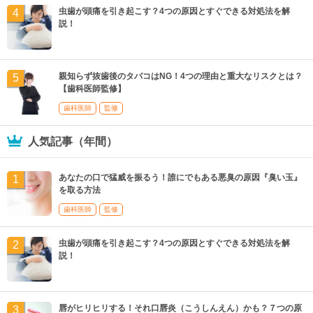
虫歯が頭痛を引き起こす？4つの原因とすぐできる対処法を解
説！
親知らず抜歯後のタバコはNG！4つの理由と重大なリスクとは？
【歯科医師監修】
歯科医師
監修
人気記事（年間）
あなたの口で猛威を振るう！誰にでもある悪臭の原因『臭い玉』
を取る方法
歯科医師
監修
虫歯が頭痛を引き起こす？4つの原因とすぐできる対処法を解
説！
唇がヒリヒリする！それ口唇炎（こうしんえん）かも？７つの原