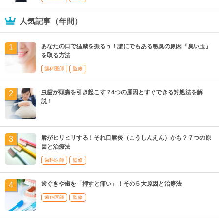
人気記事（年間）
あなたの口で猛威を振るう！誰にでもある悪臭の原因『臭い玉』
を取る方法
歯科医師
監修
虫歯が頭痛を引き起こす？4つの原因とすぐできる対処法を解
説！
唇がヒリヒリする！それ口唇炎（こうしんえん）かも？７つの原
因と治療法
歯科医師
監修
歯ぐきや歯を「押すと痛い」！その５大原因と治療法
歯科医師
監修