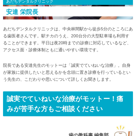
あだちデンタルクリニック
安達 栄院長
あだちデンタルクリニックは、中央林間駅から徒歩5分のところにあ
る歯医者さんです。駅チカのうえ、200台分の大型駐車場も利用す
ることができます。平日は夜20時までの診療に対応しているなど、
アクセス面・診療体制ともに通いやすい環境です。
院長である安達先生のモットーは「誠実でていねいな治療」。自身
が家族に提供したいと思えるかを念頭に置き診療を行っているとい
う先生の、こだわりや思いについて詳しくお聞きします。
誠実でていねいな治療がモットー！痛
みが苦手な方もご相談ください
歯の教科書 編集部