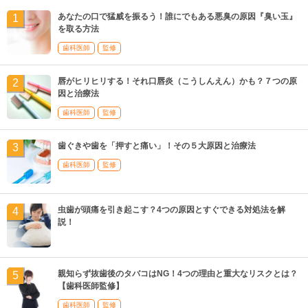
あなたの口で猛威を振るう！誰にでもある悪臭の原因『臭い玉』
を取る方法
歯科医師
監修
唇がヒリヒリする！それ口唇炎（こうしんえん）かも？７つの原
因と治療法
歯科医師
監修
歯ぐきや歯を「押すと痛い」！その５大原因と治療法
歯科医師
監修
虫歯が頭痛を引き起こす？4つの原因とすぐできる対処法を解
説！
親知らず抜歯後のタバコはNG！4つの理由と重大なリスクとは？
【歯科医師監修】
歯科医師
監修