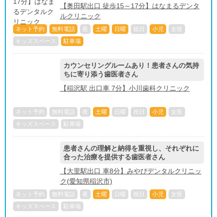
【奥田駅出口 徒歩15～17分】はなまるデンタ
ルクリニック
ネット予約
無料電話
夜
土曜
日曜
祝日
小児
女医
キッズスペース
駐車場
カウンセリングルームあり！患者さんの気持
ちに寄り添う歯医者さん
【稲沢駅 出口車 7分】小川歯科クリニック
ネット予約
無料電話
夜
土曜
日曜
祝日
小児
女医
キッズスペース
駐車場
患者さんの理解と納得を重視し、それぞれに
合った治療を提供する歯医者さん
【大里駅出口 車8分】みやびデンタルクリニッ
ク(愛知県稲沢市)
ネット予約
無料電話
夜
土曜
日曜
祝日
小児
女医
キッズスペース
駐車場