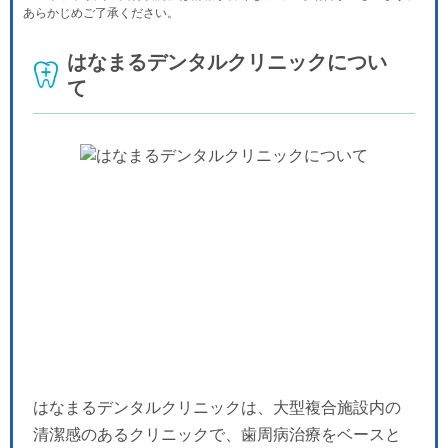
-
-
-
休
-
-
-
あらかじめご了承ください。
月
火
水
木
金
土
日
9/21
9/22
9/23
9/24
9/25
9/26
9/27
はなまるデンタルクリニックについ
休
休
休
休
-
-
-
て
月
火
水
9/28
9/29
9/30
-
-
-
はなまるデンタルクリニックは、大型複合施設内の
清潔感のあるクリニックで、歯周病治療をベースと