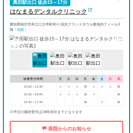
-
-
-
奥田駅出口 徒歩15～17分
はなまるデンタルクリニック
愛知県稲沢市井之口大坪町80-1 稲沢グランドボウル敷地内フィール3
階〔
地図
〕
診療受付時間
月
火
水
木
金
土
日
祝
10:00～12:30
○
○
○
休
○
○
○
休
14:30～19:00
○
○
○
休
○
休
14:30～17:30
休
○
休
※平日の最終受付は18時30分までとなります
医院からのお知らせ