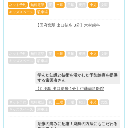
ネット予約
無料電話
夜
土曜
日曜
祝日
小児
女医
キッズスペース
駐車場
【国府宮駅 出口徒歩 3分】木村歯科
ネット予約
無料電話
夜
土曜
日曜
祝日
小児
女医
キッズスペース
駐車場
学んだ知識と技術を活かした予防診療を提供
する歯医者さん
【丸渕駅 出口徒歩 1分】伊藤歯科医院
ネット予約
無料電話
夜
土曜
日曜
祝日
小児
女医
キッズスペース
駐車場
治療の痛みに配慮！麻酔の方法にもこだわる