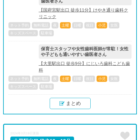
歯医者さん
【国府宮駅出口 徒歩11分】けやき通り歯科ク
リニック
ネット予約
無料電話
夜
土曜
日曜
祝日
小児
女医
キッズスペース
駐車場
保育士スタッフや女性歯科医師が常駐！女性
や子どもも通いやすい歯医者さん
【大里駅出口 徒歩9分】にじいろ歯科こども歯
科
ネット予約
無料電話
夜
土曜
日曜
祝日
小児
女医
キッズスペース
駐車場
まとめ
2024年3月19日更新