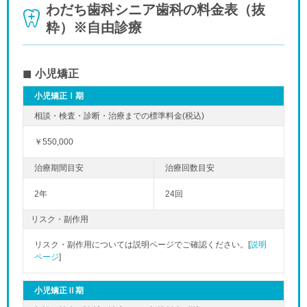
わだち歯科シニア歯科の料金表（抜
粋）※自由診療
小児矯正
小児矯正Ⅰ期
「夜」のペ
￥550,000
2年
24回
リスク・副作用
リスク・副作用については説明ページでご確認ください。[
説明
ページ
]
小児矯正Ⅱ期