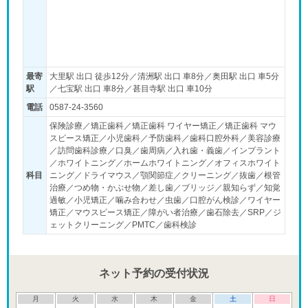
最寄
大里駅 出口 徒歩12分／清洲駅 出口 車8分／奥田駅 出口 車5分
駅
／七宝駅 出口 車8分／甚目寺駅 出口 車10分
電話
0587-24-3560
保険診療／矯正歯科／矯正歯科 ワイヤー矯正／矯正歯科 マウ
スピース矯正／小児歯科／予防歯科／歯科口腔外科／美容診療
／訪問歯科診療／口臭／歯周病／入れ歯・義歯／インプラント
／ホワイトニング／ホームホワイトニング／オフィスホワイト
科目
ニング／ドライマウス／顎関節症／クリーニング／抜歯／根管
治療／つめ物・かぶせ物／差し歯／ブリッジ／親知らず／知覚
過敏／小児矯正／噛み合わせ／虫歯／口腔がん検診／ワイヤー
矯正／マウスピース矯正／障がい者治療／歯石除去／SRP／ジ
ェットクリーニング／PMTC／歯科検診
ネット予約の受付状況
月
火
水
木
金
土
日