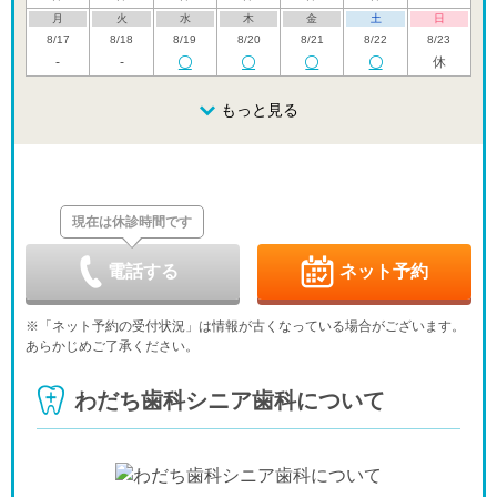
月
火
水
木
金
土
日
8/17
8/18
8/19
8/20
8/21
8/22
8/23
-
-
休
月
火
水
木
金
土
日
8/24
8/25
8/26
もっと見る
8/27
8/28
8/29
8/30
休
月
火
水
木
金
土
日
8/31
9/1
9/2
9/3
9/4
9/5
9/6
-
休
現在は休診時間です
月
火
水
木
金
土
日
9/7
9/8
9/9
9/10
9/11
9/12
9/13
-
-
-
休
電話する
ネット予約
月
火
水
木
金
土
日
9/14
9/15
9/16
9/17
9/18
9/19
9/20
※「ネット予約の受付状況」は情報が古くなっている場合がございます。
-
-
-
-
-
-
休
あらかじめご了承ください。
月
火
水
木
金
土
日
9/21
9/22
9/23
9/24
9/25
9/26
9/27
わだち歯科シニア歯科について
休
休
休
-
-
-
休
月
火
水
9/28
9/29
9/30
-
-
-