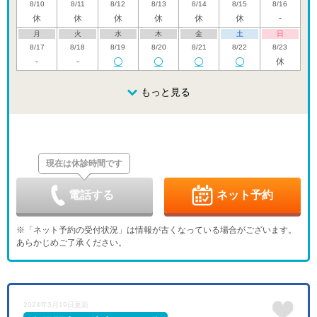
8/10
8/11
8/12
8/13
8/14
8/15
8/16
休
休
休
休
休
休
-
月
火
水
木
金
土
日
8/17
8/18
8/19
8/20
8/21
8/22
8/23
-
-
休
月
火
水
木
金
土
日
8/24
8/25
8/26
もっと見る
8/27
8/28
8/29
8/30
休
月
火
水
木
金
土
日
8/31
9/1
9/2
9/3
9/4
9/5
9/6
-
休
現在は休診時間です
月
火
水
木
金
土
日
9/7
9/8
9/9
9/10
9/11
9/12
9/13
-
-
-
休
電話する
ネット予約
月
火
水
木
金
土
日
9/14
9/15
9/16
9/17
9/18
9/19
9/20
※「ネット予約の受付状況」は情報が古くなっている場合がございます。
-
-
-
-
-
-
休
あらかじめご了承ください。
月
火
水
木
金
土
日
9/21
9/22
9/23
9/24
9/25
9/26
9/27
休
休
休
-
-
-
休
月
火
水
2024年3月19日更新
9/28
9/29
9/30