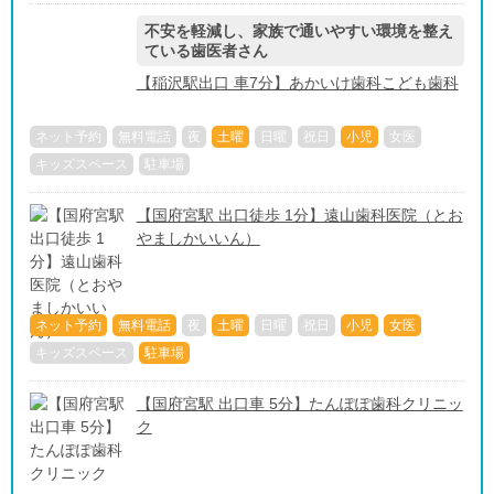
不安を軽減し、家族で通いやすい環境を整え
ている歯医者さん
【稲沢駅出口 車7分】あかいけ歯科こども歯科
ネット予約
無料電話
夜
土曜
日曜
祝日
小児
女医
キッズスペース
駐車場
【国府宮駅 出口徒歩 1分】遠山歯科医院（とお
やましかいいん）
ネット予約
無料電話
夜
土曜
日曜
祝日
小児
女医
キッズスペース
駐車場
【国府宮駅 出口車 5分】たんぽぽ歯科クリニッ
ク