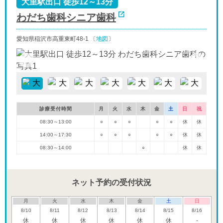
大里駅出口 徒歩12～13分
わだち歯科シニア歯科
愛知県稲沢市高重東町48-1 〔
地図
〕
診療受付時間
月
火
水
木
金
土
日
祝
08:30～13:00
○
○
○
○
○
休
休
14:00～17:30
○
○
○
○
○
休
休
08:30～14:00
○
休
休
ネット予約の受付状況
月
火
水
木
金
土
日
8/10
8/11
8/12
8/13
8/14
8/15
8/16
休
休
休
休
休
休
-