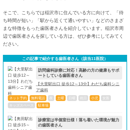
そこで、こちらでは稲沢市に住んでいる方に向けて、「待
ち時間が短い」「駅から近くて通いやすい」などのさまざ
まな特徴をもった歯医者さんを紹介しています。稲沢市周
辺で歯医者さんを探している方は、ぜひ参考にしてみてく
ださい。
この記事で紹介する歯医者さん（該当
11
医院）
訪問歯科診療に対応！高齢の方の健康もサポ
ートしている歯医者さん
【大里駅出口 徒歩12～13分】わだち歯科シニ
ア歯科
ネット予約
無料電話
夜
土曜
日曜
祝日
小児
女医
キッズスペース
駐車場
診療室は半個室仕様！落ち着いた環境が魅力
の歯医者さん