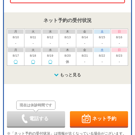
ネット予約の受付状況
月
火
水
木
金
土
日
8/10
8/11
8/12
8/13
8/14
8/15
8/16
-
-
-
-
-
-
-
月
火
水
木
金
土
日
8/17
8/18
8/19
8/20
8/21
8/22
8/23
休
-
-
-
月
火
水
木
金
土
日
8/24
8/25
8/26
もっと見る
8/27
8/28
8/29
8/30
休
-
月
火
水
木
金
土
日
8/31
9/1
9/2
9/3
9/4
9/5
9/6
休
-
現在は休診時間です
月
火
水
木
金
土
日
9/7
9/8
9/9
9/10
9/11
9/12
9/13
休
-
-
-
電話する
ネット予約
月
火
水
木
金
土
日
9/14
9/15
9/16
9/17
9/18
9/19
9/20
※「ネット予約の受付状況」は情報が古くなっている場合がございます。