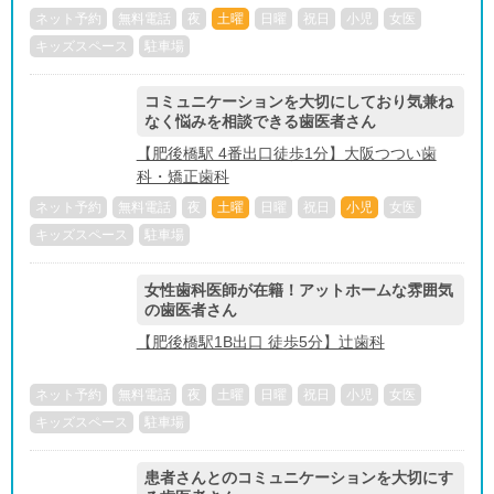
ネット予約
無料電話
夜
土曜
日曜
祝日
小児
女医
キッズスペース
駐車場
コミュニケーションを大切にしており気兼ね
なく悩みを相談できる歯医者さん
【肥後橋駅 4番出口徒歩1分】大阪つつい歯
科・矯正歯科
ネット予約
無料電話
夜
土曜
日曜
祝日
小児
女医
キッズスペース
駐車場
女性歯科医師が在籍！アットホームな雰囲気
の歯医者さん
【肥後橋駅1B出口 徒歩5分】辻歯科
ネット予約
無料電話
夜
土曜
日曜
祝日
小児
女医
キッズスペース
駐車場
患者さんとのコミュニケーションを大切にす