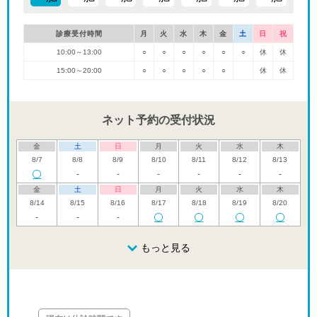
診療受付時間
月
火
水
木
金
土
日
祝
10:00～13:00
○
○
○
○
○
○
休
休
15:00～20:00
○
○
○
○
○
休
休
ネット予約の受付状況
金
土
日
月
火
水
木
8/7
8/8
8/9
8/10
8/11
8/12
8/13
-
-
-
-
-
-
金
土
日
月
火
水
木
8/14
8/15
8/16
8/17
8/18
8/19
8/20
-
-
-
金
土
日
月
火
水
木
8/21
8/22
8/23
もっと見る
8/24
8/25
8/26
8/27
休
金
土
日
月
火
水
木
8/28
8/29
8/30
8/31
9/1
9/2
9/3
-
休