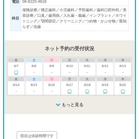
電話
06-6225-4618
保険診療／矯正歯科／小児歯科／予防歯科／歯科口腔外科／美
容診療／口臭／歯周病／入れ歯・義歯／インプラント／ホワイ
科目
トニング／顎関節症／クリーニング／つめ物・かぶせ物／親知
らず／虫歯
「夜」のペ
ネット予約の受付状況
金
土
日
月
火
水
木
8/7
8/8
8/9
8/10
8/11
8/12
8/13
-
-
-
-
-
-
金
土
日
月
火
水
木
8/14
8/15
8/16
8/17
8/18
8/19
8/20
-
-
-
金
土
日
月
火
水
木
8/21
8/22
8/23
もっと見る
8/24
8/25
8/26
8/27
休
金
土
日
月
火
水
木
8/28
8/29
8/30
8/31
9/1
9/2
9/3
-
休
現在は休診時間です
金
土
日
月
火
水
木