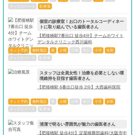
キッズスペース
駐車場
個室の診療室！お口のトータルコーディネー
トに取り組んでいる歯医者さん
【肥後橋駅7番出口 徒歩4分】チームホワイト
デンタルクリニック西川歯科
ネット予約
無料電話
夜
土曜
日曜
祝日
小児
女医
キッズスペース
駐車場
スタッフは全員女性！治療を必要としない環
境維持を目指す歯医者さん
【肥後橋駅 6番出口徒歩 2分】大西歯科医院
ネット予約
無料電話
夜
土曜
日曜
祝日
小児
女医
キッズスペース
駐車場
清潔で明るい雰囲気が魅力の歯医者さん
【肥後橋駅 徒歩4分】淀屋橋勝部歯科(大阪市中