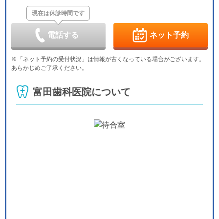
-
-
休
-
-
-
-
現在は休診時間です
金
土
日
月
火
水
木
9/4
9/5
9/6
9/7
9/8
9/9
9/10
-
-
休
-
-
-
-
電話する
ネット予約
金
土
日
月
火
水
木
9/11
9/12
9/13
9/14
9/15
9/16
9/17
※「ネット予約の受付状況」は情報が古くなっている場合がございます。
-
-
休
-
-
-
-
あらかじめご了承ください。
金
土
日
月
火
水
木
9/18
9/19
9/20
9/21
9/22
9/23
9/24
富田歯科医院について
-
-
休
休
休
休
-
金
土
日
月
火
水
9/25
9/26
9/27
9/28
9/29
9/30
-
-
休
-
-
-