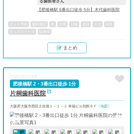
る歯医者さん
【肥後橋駅 6番出口徒歩 5分】木代歯科医院
ネット予約
無料電話
夜
土曜
日曜
祝日
小児
女医
キッズスペース
駐車場
まとめ
2024年4月11日更新
肥後橋駅 2・3番出口徒歩 1分
片桐歯科医院
大阪府大阪市西区土佐堀１－１－２ 幸福ビル別館６Ｆ〔
地図
〕