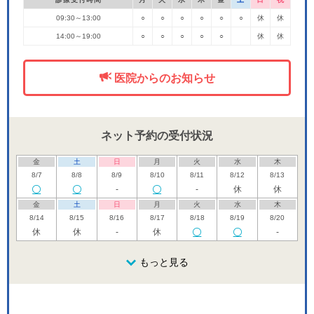
09:30～13:00
○
○
○
○
○
○
休
休
14:00～19:00
○
○
○
○
○
休
休
医院からのお知らせ
ネット予約の受付状況
金
土
日
月
火
水
木
8/7
8/8
8/9
8/10
8/11
8/12
8/13
-
-
休
休
金
土
日
月
火
水
木
8/14
8/15
8/16
8/17
8/18
8/19
8/20
休
休
-
休
-
金
土
日
月
火
水
木
8/21
8/22
8/23
もっと見る
8/24
8/25
8/26
8/27
-
休
-
-
-
-
金
土
日
月
火
水
木
8/28
8/29
8/30
8/31
9/1
9/2
9/3