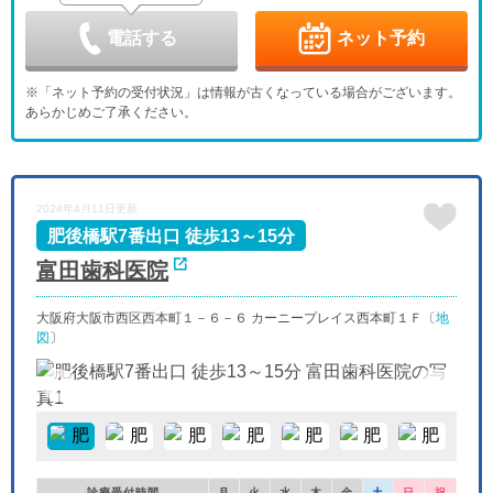
9/4
9/5
9/6
9/7
9/8
9/9
9/10
休
-
-
-
-
電話する
ネット予約
金
土
日
月
火
水
木
9/11
9/12
9/13
9/14
9/15
9/16
9/17
※「ネット予約の受付状況」は情報が古くなっている場合がございます。
-
-
休
-
-
-
-
あらかじめご了承ください。
金
土
日
月
火
水
木
9/18
9/19
9/20
9/21
9/22
9/23
9/24
-
-
休
休
休
休
-
金
土
日
月
火
水
2024年4月11日更新
9/25
9/26
9/27
9/28
9/29
9/30
-
-
休
-
-
-
肥後橋駅7番出口 徒歩13～15分
富田歯科医院
大阪府大阪市西区西本町１－６－６ カーニープレイス西本町１Ｆ〔
地
図
〕
診療受付時間
月
火
水
木
金
土
日
祝