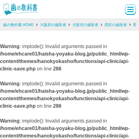
歯の教科書 HOME
大阪府の歯医者
大阪市の歯医者
西区の歯医者
肥
Warning
: implode(): Invalid arguments passed in
/home/ehcare01/haisha-yoyaku-blog.jp/public_html/wp-
content/themes/hanokyokasho/functions/api-clinic/api-
clinic-save.php
on line
286
Warning
: implode(): Invalid arguments passed in
/home/ehcare01/haisha-yoyaku-blog.jp/public_html/wp-
content/themes/hanokyokasho/functions/api-clinic/api-
clinic-save.php
on line
286
Warning
: implode(): Invalid arguments passed in
/home/ehcare01/haisha-yoyaku-blog.jp/public_html/wp-
content/themes/hanokyokasho/functions/api-clinic/api-