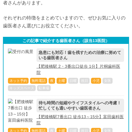
者さんがあります。
それぞれの特徴をまとめていますので、ぜひお気に入りの
歯医者さん選びにお役立てください。
この記事で紹介する歯医者さん（該当
13
医院）
急患にも対応！歯を残すための治療に努めて
いる歯医者さん
【肥後橋駅 2・3番出口徒歩 1分】片桐歯科医
院
ネット予約
無料電話
夜
土曜
日曜
祝日
小児
女医
キッズスペース
駐車場
待ち時間の短縮やライフスタイルへの考慮！
忙しくても通いやすい歯医者さん
【肥後橋駅7番出口 徒歩13～15分】富田歯科医
院
ネット予約
無料電話
夜
土曜
日曜
祝日
小児
女医