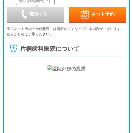
現在は休診時間です
金
土
日
月
火
水
木
9/4
9/5
9/6
9/7
9/8
9/9
9/10
休
-
-
-
-
電話する
ネット予約
金
土
日
月
火
水
木
9/11
9/12
9/13
9/14
9/15
9/16
9/17
※「ネット予約の受付状況」は情報が古くなっている場合がございます。
-
-
休
-
-
-
-
あらかじめご了承ください。
金
土
日
月
火
水
木
9/18
9/19
9/20
9/21
9/22
9/23
9/24
片桐歯科医院について
-
-
休
休
休
休
-
金
土
日
月
火
水
9/25
9/26
9/27
9/28
9/29
9/30
-
-
休
-
-
-