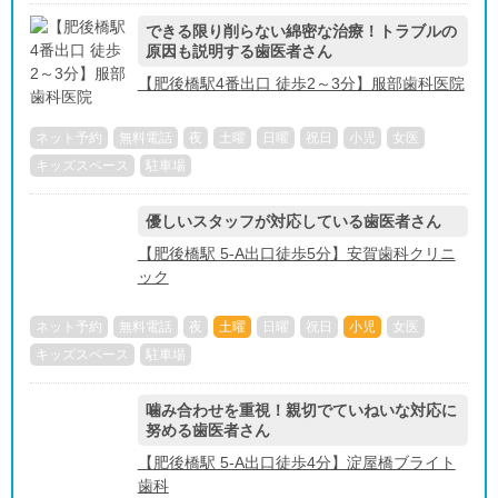
できる限り削らない綿密な治療！トラブルの
原因も説明する歯医者さん
【肥後橋駅4番出口 徒歩2～3分】服部歯科医院
ネット予約
無料電話
夜
土曜
日曜
祝日
小児
女医
キッズスペース
駐車場
優しいスタッフが対応している歯医者さん
【肥後橋駅 5-A出口徒歩5分】安賀歯科クリニ
ック
ネット予約
無料電話
夜
土曜
日曜
祝日
小児
女医
キッズスペース
駐車場
噛み合わせを重視！親切でていねいな対応に
努める歯医者さん
【肥後橋駅 5-A出口徒歩4分】淀屋橋ブライト
歯科