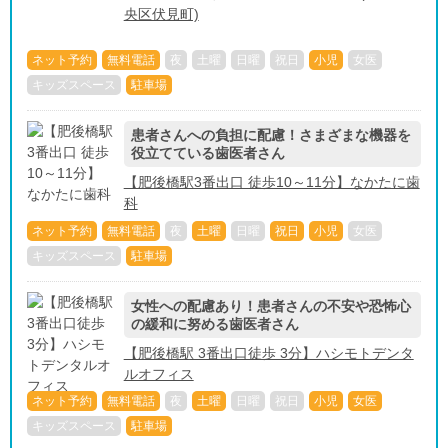
央区伏見町)
ネット予約
無料電話
夜
土曜
日曜
祝日
小児
女医
キッズスペース
駐車場
患者さんへの負担に配慮！さまざまな機器を
役立てている歯医者さん
【肥後橋駅3番出口 徒歩10～11分】なかたに歯
科
ネット予約
無料電話
夜
土曜
日曜
祝日
小児
女医
キッズスペース
駐車場
女性への配慮あり！患者さんの不安や恐怖心
の緩和に努める歯医者さん
【肥後橋駅 3番出口徒歩 3分】ハシモトデンタ
ルオフィス
ネット予約
無料電話
夜
土曜
日曜
祝日
小児
女医
キッズスペース
駐車場