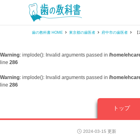
歯の教科書 HOME
東京都の歯医者
府中市の歯医者
【
Warning
: implode(): Invalid arguments passed in
/home/ehcare
line
286
Warning
: implode(): Invalid arguments passed in
/home/ehcare
line
286
トップ
2024-03-15 更新