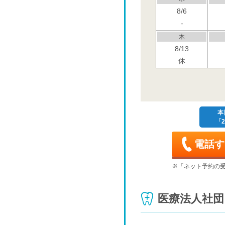
8/6
-
木
8/13
休
木
8/20
木
本
「2
8/27
-
電話す
木
9/3
※「ネット予約の
-
木
医療法人社団
9/10
-