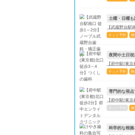
土曜・日曜も
【武蔵野台駅南
ネット予約
無
夜間や土日祝
【府中駅(東京
ネット予約
無
専門的な視点
【府中駅(東京
ネット予約
無
科学的な根拠