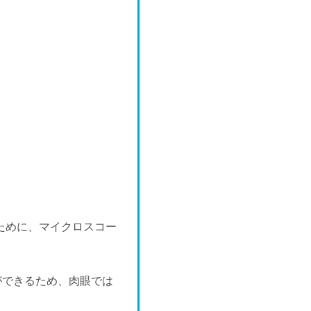
水
9/23
休
水
9/30
-
るために、マイクロスコー
ができるため、肉眼では