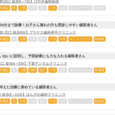
都)北口 徒歩6～7分】けやき歯科医院
料電話
夜
土曜
日曜
祝日
小児
女医
キッズスペース
駐車場
時30分まで診療！お子さん連れの方も受診しやすい歯医者さん
都) 北口 徒歩8分】プラナス歯科府中クリニック
料電話
夜
土曜
日曜
祝日
小児
女医
キッズスペース
駐車場
いねいに説明し、予防診療にも力を入れる歯医者さん
口 徒歩4～5分】千賀デンタルクリニック
料電話
夜
土曜
日曜
祝日
小児
女医
キッズスペース
駐車場
抑えた治療に努めている歯医者さん
 徒歩9～11分】はんざわ歯科クリニック
料電話
夜
土曜
日曜
祝日
小児
女医
キッズスペース
駐車場