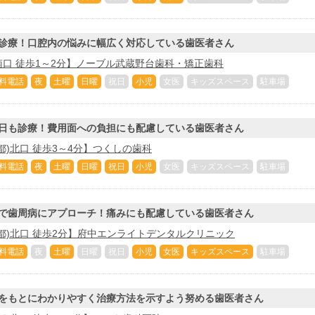
診療！口腔内の悩みに幅広く対応している歯医者さん
口 徒歩1～2分】ノーブル武蔵野台歯科・矯正歯科
料電話
夜
土曜
日曜
祝日
小児
女医
キッズスペース
駐車場
日も診療！費用面への負担にも配慮している歯医者さん
都)北口 徒歩3～4分】つくしの歯科
料電話
夜
土曜
日曜
祝日
小児
女医
キッズスペース
駐車場
で歯周病にアプローチ！痛みにも配慮している歯医者さん
都)北口 徒歩2分】府中エンライトデンタルクリニック
料電話
夜
土曜
日曜
祝日
小児
女医
キッズスペース
駐車場
をもとにわかりやすく治療方法を示すよう努める歯医者さん