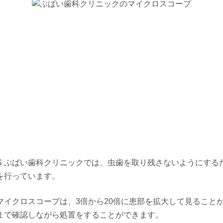
金
土
日
月
火
9/18
9/19
9/20
9/21
9/22
-
-
-
休
休
金
土
日
月
火
9/25
9/26
9/27
9/28
9/29
-
-
-
-
-
ENS ぶばい歯科クリニックでは、虫歯を取り残さないようにす
を行っています。
マイクロスコープは、3倍から20倍に患部を拡大して見ること
まで確認しながら処置をすることができます。