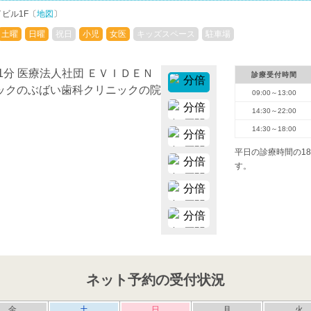
イビル1F〔
地図
〕
土曜
日曜
祝日
小児
女医
キッズスペース
駐車場
診療受付時間
09:00～13:00
14:30～22:00
14:30～18:00
平日の診療時間の18:
す。
ネット予約の受付状況
金
土
日
月
火