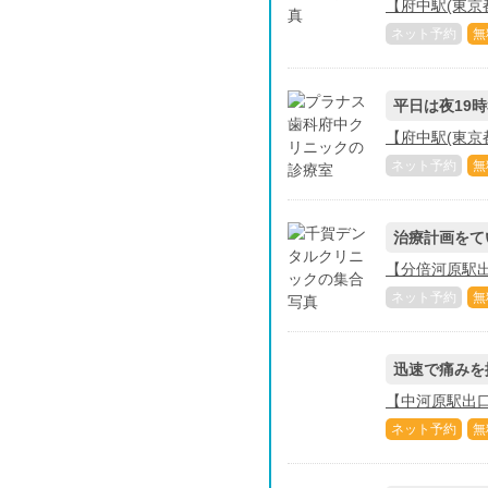
【府中駅(東京
ネット予約
無
平日は夜19
【府中駅(東京
ネット予約
無
治療計画をて
【分倍河原駅出
ネット予約
無
迅速で痛みを
【中河原駅出口
ネット予約
無