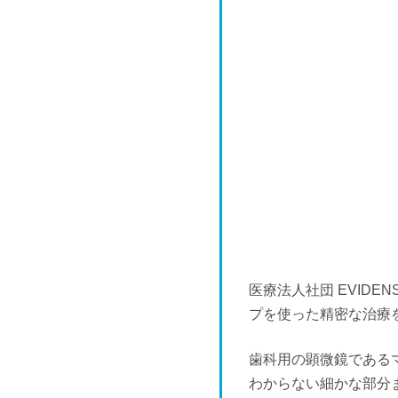
木
9/17
-
木
9/24
-
医療法人社団 EVID
プを使った精密な治療
歯科用の顕微鏡である
わからない細かな部分