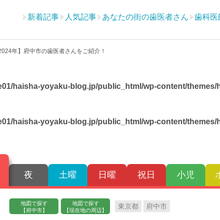
新着記事
人気記事
あなたの街の歯医者さん
歯科医
2024年】府中市の歯医者さんをご紹介！
01/haisha-yoyaku-blog.jp/public_html/wp-content/themes/ha
01/haisha-yoyaku-blog.jp/public_html/wp-content/themes/ha
夜
土曜
日曜
祝日
小児
地図で探す
地図で探す
東京都
府中市
【府中市】
【現在地の周辺】