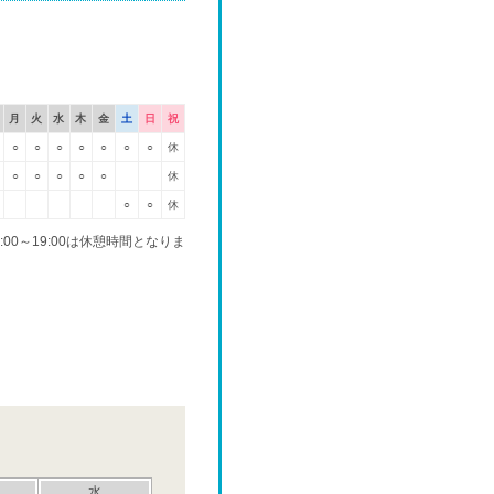
月
火
水
木
金
土
日
祝
○
○
○
○
○
○
○
休
○
○
○
○
○
休
○
○
休
00～19:00は休憩時間となりま
水