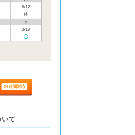
8/12
休
水
8/19
水
8/26
-
水
9/2
-
24時間対応
水
9/9
-
水
ついて
9/16
-