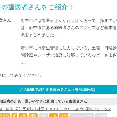
中市の歯医者さんをご紹介！
府中市には歯医者さんがたくさんあって、探すのが
は、府中市にある歯医者さんのアクセスなど基本情
徴をまとめました。
府中市には衛生管理に注力している、土曜・日曜診
間診療やレーザー治療に対応しているなど、さまざ
す。
考にしてみてください。
この記事で紹介する歯医者さん（該当
10
医院）
期治療のため、通いやすさに配慮している歯医者さん
口 徒歩1分】医療法人社団 ＥＶＩＤＥＮＳ ぶばい歯科クリニック
料電話
夜
土曜
日曜
祝日
小児
女医
キッズスペース
駐車場