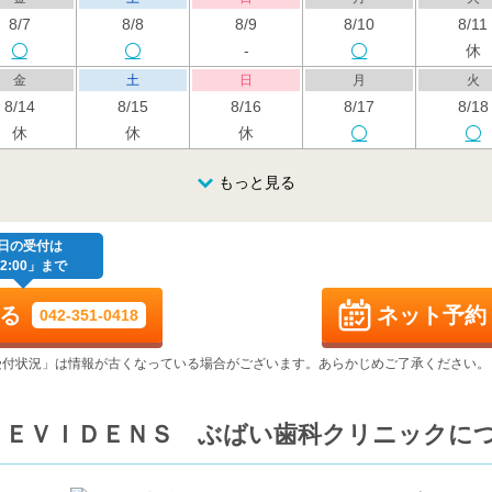
8/7
8/8
8/9
8/10
8/11
-
休
金
土
日
月
火
8/14
8/15
8/16
8/17
8/18
休
休
休
金
土
日
月
火
もっと見る
8/21
8/22
8/23
8/24
8/25
-
-
-
-
-
金
土
日
月
火
日の受付は
2:00」まで
8/28
8/29
8/30
8/31
9/1
-
-
-
-
-
る
ネット予約
042-351-0418
金
土
日
月
火
9/4
9/5
9/6
9/7
9/8
受付状況」は情報が古くなっている場合がございます。あらかじめご了承ください。
-
-
-
-
-
金
土
日
月
火
 ＥＶＩＤＥＮＳ ぶばい歯科クリニックに
9/11
9/12
9/13
9/14
9/15
-
-
-
-
-