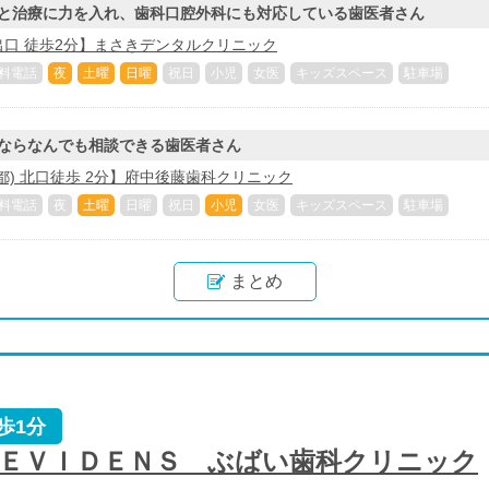
と治療に力を入れ、歯科口腔外科にも対応している歯医者さん
口 徒歩2分】まさきデンタルクリニック
料電話
夜
土曜
日曜
祝日
小児
女医
キッズスペース
駐車場
ならなんでも相談できる歯医者さん
都) 北口徒歩 2分】府中後藤歯科クリニック
料電話
夜
土曜
日曜
祝日
小児
女医
キッズスペース
駐車場
まとめ
歩1分
 ＥＶＩＤＥＮＳ ぶばい歯科クリニック