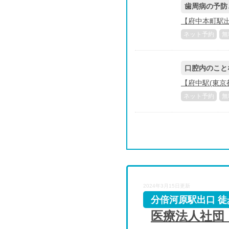
歯周病の予防
【府中本町駅出
ネット予約
無
口腔内のこと
【府中駅(東京
ネット予約
無
2024年3月15日更新
分倍河原駅出口 徒
医療法人社団