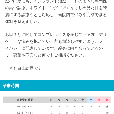
療のほかにも、インプラント治療（※）のような専門性
の高い診療、ホワイトニング（※）をはじめ見た目を綺
麗にする診療なども対応し、当院内で悩みを完結できる
体制を整えました。
お口周りに関してコンプレックスを感じている方、デリ
ケートな悩みを抱いている方も相談しやすいよう、プラ
イバシーに配慮しています。親身に向き合っているの
で、要望や不安など何でもご相談ください。
（※）自由診療です
診療時間
診療受付時間
月
火
水
木
金
土
日
祝
10:00～13:00
○
○
休
○
○
○
○
休
14:30～19:00
○
○
休
○
○
休