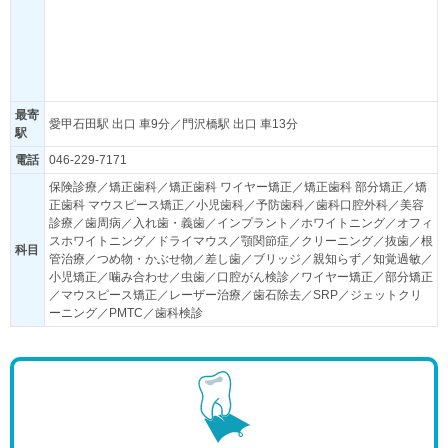
最寄
愛甲石田駅 出口 車9分／門沢橋駅 出口 車13分
駅
電話
046-229-7171
保険診療／矯正歯科／矯正歯科 ワイヤー矯正／矯正歯科 部分矯正／矯
正歯科 マウスピース矯正／小児歯科／予防歯科／歯科口腔外科／美容
診療／歯周病／入れ歯・義歯／インプラント／ホワイトニング／オフィ
スホワイトニング／ドライマウス／顎関節症／クリーニング／抜歯／根
科目
管治療／つめ物・かぶせ物／差し歯／ブリッジ／親知らず／知覚過敏／
小児矯正／噛み合わせ／虫歯／口腔がん検診／ワイヤー矯正／部分矯正
／マウスピース矯正／レーザー治療／歯石除去／SRP／ジェットクリ
ーニング／PMTC／歯科検診