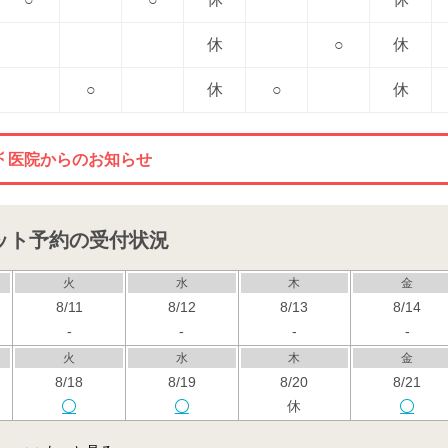
休
○
休
○
休
○
休
医院からのお知らせ
ット予約の受付状況
火
水
木
金
8/11
8/12
8/13
8/14
-
-
-
-
火
水
木
金
8/18
8/19
8/20
8/21
休
火
水
木
金