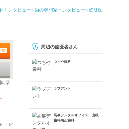
師インタビュー
歯の専門家インタビュー
監修医
周辺の歯医者さん
対応
つちや歯科
ラブデント
す
高峯デンタルオフィス 山根
歯科矯正歯科
と「ど