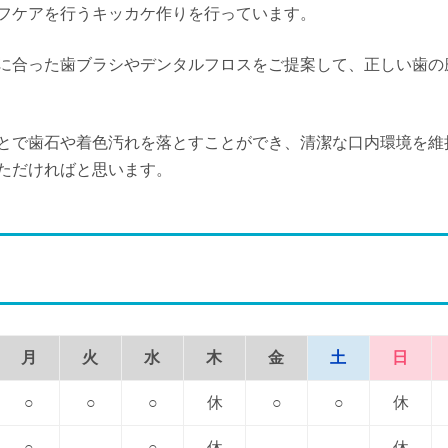
フケアを行うキッカケ作りを行っています。
に合った歯ブラシやデンタルフロスをご提案して、正しい歯の
とで歯石や着色汚れを落とすことができ、清潔な口内環境を維
ただければと思います。
月
火
水
木
金
土
日
○
○
○
休
○
○
休
○
○
休
休