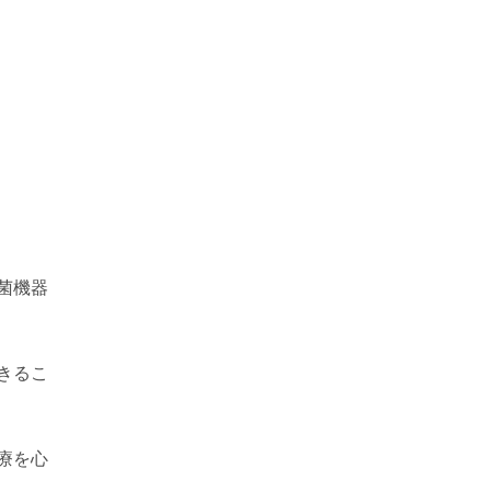
菌機器
きるこ
療を心