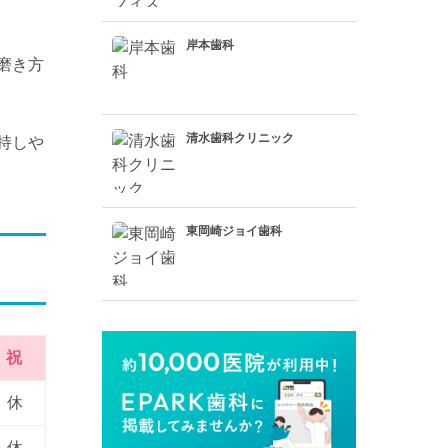
岸本歯科
磨き方
清水歯科クリニック
持しや
東岡崎ジョイ歯科
祝
休
休