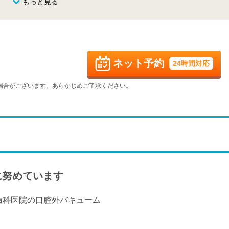
もっと見る
8/25
8/26
8/27
8/28
休
火
水
木
金
9/1
9/2
9/3
9/4
休
ネット予約
24時間対応
火
水
木
金
9/8
9/9
9/10
9/11
場合がございます。あらかじめご了承ください。
-
-
休
-
火
水
木
金
9/15
9/16
9/17
9/18
-
-
休
-
火
水
木
金
9/22
9/23
9/24
9/25
休
休
休
-
に努めています
火
水
9/29
9/30
-
-