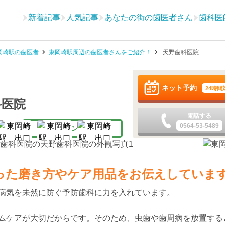
新着記事
人気記事
あなたの街の歯医者さん
歯科医
岡崎駅の歯医者
東岡崎駅周辺の歯医者さんをご紹介！
天野歯科医院
ネット予約
24時間
科医院
電話する
0564-53-5489
医師インタビュー
った磨き方やケア用品をお伝えしていま
病気を未然に防ぐ予防歯科に力を入れています。
ムケアが大切だからです。そのため、虫歯や歯周病を放置する