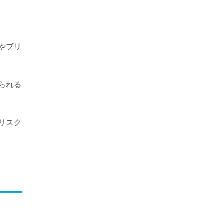
やブリ
られる
リスク