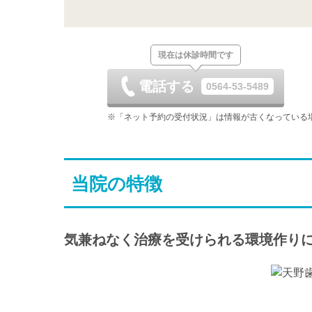
8/22
8/23
8/24
休
土
日
月
現在は休診時間です
8/29
8/30
8/31
休
電話する
0564-53-5489
土
日
月
9/5
9/6
9/7
※「ネット予約の受付状況」は情報が古くなっている
休
土
日
月
9/12
9/13
9/14
当院の特徴
-
休
-
土
日
月
9/19
9/20
9/21
-
休
休
気兼ねなく治療を受けられる環境作り
土
日
月
9/26
9/27
9/28
-
休
-