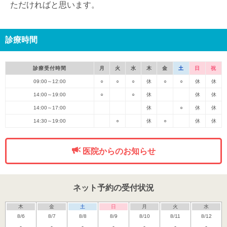
ただければと思います。
診療時間
診療受付時間
月
火
水
木
金
土
日
祝
09:00～12:00
○
○
○
休
○
○
休
休
14:00～19:00
○
○
休
休
休
14:00～17:00
休
○
休
休
14:30～19:00
○
休
○
休
休
医院からのお知らせ
ネット予約の受付状況
木
金
土
日
月
火
水
8/6
8/7
8/8
8/9
8/10
8/11
8/12
-
-
-
-
-
-
-