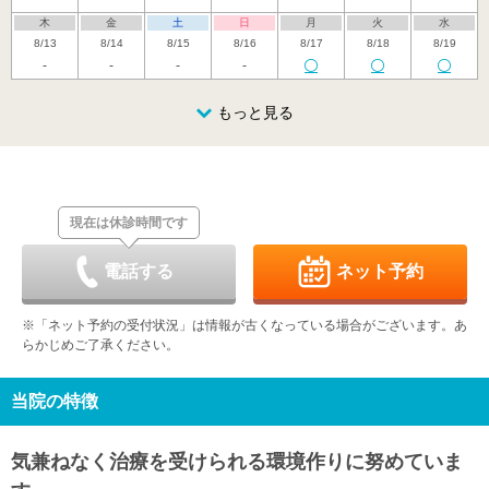
木
金
土
日
月
火
水
8/13
8/14
8/15
8/16
8/17
8/18
8/19
-
-
-
-
木
金
土
日
月
火
水
8/20
8/21
8/22
もっと見る
8/23
8/24
8/25
8/26
休
休
木
金
土
日
月
火
水
8/27
8/28
8/29
8/30
8/31
9/1
9/2
休
休
現在は休診時間です
木
金
土
日
月
火
水
9/3
9/4
9/5
9/6
9/7
9/8
9/9
休
休
-
-
-
電話する
ネット予約
木
金
土
日
月
火
水
9/10
9/11
9/12
9/13
9/14
9/15
9/16
※「ネット予約の受付状況」は情報が古くなっている場合がございます。あ
休
-
-
休
-
-
-
らかじめご了承ください。
木
金
土
日
月
火
水
9/17
9/18
9/19
9/20
9/21
9/22
9/23
休
-
-
休
休
休
休
当院の特徴
木
金
土
日
月
火
水
9/24
9/25
9/26
9/27
9/28
9/29
9/30
気兼ねなく治療を受けられる環境作りに努めていま
休
-
-
休
-
-
-