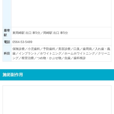
最寄
東岡崎駅 出口 車5分／岡崎駅 出口 車5分
駅
電話
0564-53-5489
保険診療／小児歯科／予防歯科／美容診療／口臭／歯周病／入れ歯・義
科目
歯／インプラント／ホワイトニング／ホームホワイトニング／クリーニ
ング／根管治療／つめ物・かぶせ物／虫歯／歯科検診
施術副作用