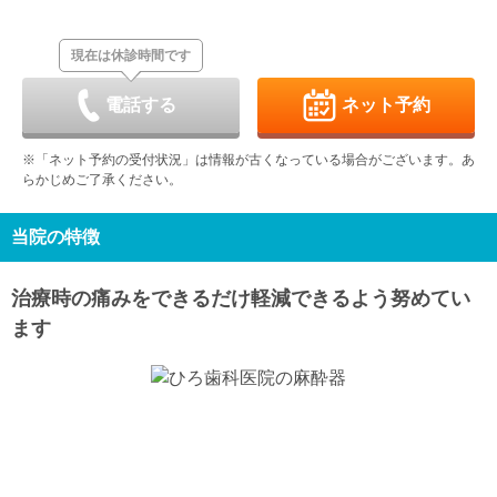
8/30
8/31
9/1
9/2
9/3
9/4
9/5
休
現在は休診時間です
日
月
火
水
木
金
土
9/6
9/7
9/8
9/9
9/10
9/11
9/12
休
電話する
ネット予約
日
月
火
水
木
金
土
9/13
9/14
9/15
9/16
9/17
9/18
9/19
※「ネット予約の受付状況」は情報が古くなっている場合がございます。あ
休
らかじめご了承ください。
日
月
火
水
木
金
土
9/20
9/21
9/22
9/23
9/24
9/25
9/26
休
休
休
休
当院の特徴
日
月
火
水
9/27
9/28
9/29
9/30
治療時の痛みをできるだけ軽減できるよう努めてい
休
ます