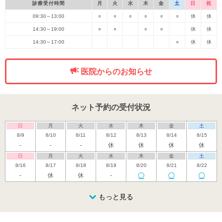
診療受付時間
月
火
水
木
金
土
日
祝
09:30～13:00
○
○
○
○
○
○
休
休
14:30～19:00
○
○
○
○
休
休
14:30～17:00
○
休
休
医院からのお知らせ
ネット予約の受付状況
日
月
火
水
木
金
土
8/9
8/10
8/11
8/12
8/13
8/14
8/15
-
-
-
休
休
休
休
日
月
火
水
木
金
土
8/16
8/17
8/18
8/19
8/20
8/21
8/22
-
休
休
-
日
月
火
水
木
金
土
8/23
8/24
8/25
もっと見る
8/26
8/27
8/28
8/29
休
日
月
火
水
木
金
土