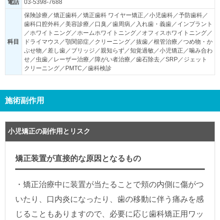
電話
03-5398-7688
保険診療／矯正歯科／矯正歯科 ワイヤー矯正／小児歯科／予防歯科／
歯科口腔外科／美容診療／口臭／歯周病／入れ歯・義歯／インプラント
／ホワイトニング／ホームホワイトニング／オフィスホワイトニング／
科目
ドライマウス／顎関節症／クリーニング／抜歯／根管治療／つめ物・か
ぶせ物／差し歯／ブリッジ／親知らず／知覚過敏／小児矯正／噛み合わ
せ／虫歯／レーザー治療／障がい者治療／歯石除去／SRP／ジェット
クリーニング／PMTC／歯科検診
施術副作用