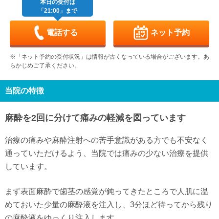
休
本日の受付は
「21:00」まで
木
金
土
日
月
火
水
9/3
9/4
9/5
9/6
9/7
9/8
9/9
休
-
-
-
電話する
ネット予約
木
金
土
日
月
火
水
9/10
9/11
9/12
9/13
9/14
9/15
9/16
※「ネット予約の受付状況」は情報が古くなっている場合がございます。あ
-
-
-
休
-
-
-
らかじめご了承ください。
木
金
土
日
月
火
水
9/17
9/18
9/19
9/20
9/21
9/22
9/23
-
-
-
休
休
休
休
当院の特徴
木
金
土
日
月
火
水
9/24
9/25
9/26
9/27
9/28
9/29
9/30
麻酔を2回に分けて痛みの軽減を図っています
-
-
-
休
-
-
-
治療の痛みや麻酔注射への苦手意識がある方でも不安なく
通っていただけるよう、当院では痛みの少ない治療を提供
しています。
まず表面麻酔で歯茎の感覚が鈍ってきたところで人肌に温
めておいた少量の麻酔液を注入し、3分ほど待ってから残り
の麻酔液をゆっくり注入します。