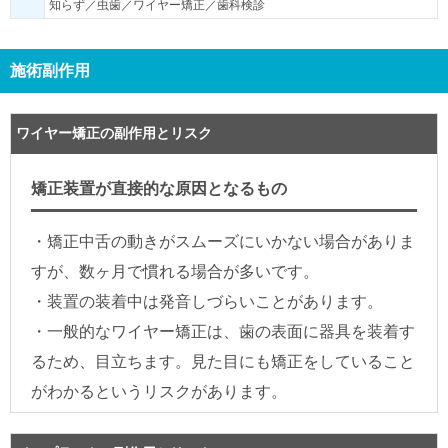
知らず／虫歯／ワイヤー矯正／歯科検診
施術副作用