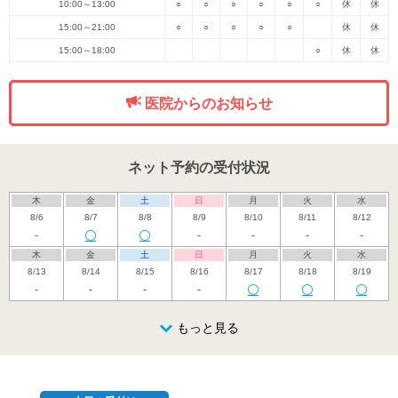
10:00～13:00
○
○
○
○
○
○
休
休
15:00～21:00
○
○
○
○
○
休
休
15:00～18:00
○
休
休
医院からのお知らせ
ネット予約の受付状況
木
金
土
日
月
火
水
8/6
8/7
8/8
8/9
8/10
8/11
8/12
-
-
-
-
-
木
金
土
日
月
火
水
8/13
8/14
8/15
8/16
8/17
8/18
8/19
-
-
-
-
木
金
土
日
月
火
水
8/20
8/21
8/22
もっと見る
8/23
8/24
8/25
8/26
休
木
金
土
日
月
火
水
8/27
8/28
8/29
8/30
8/31
9/1
9/2