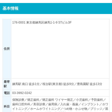
基本情報
176-0001 東京都練馬区練馬1-1-9 STビル3F
住所
最寄
練馬駅 南口 徒歩1分／桜台駅(東京都) 徒歩9分／豊島園駅 徒歩13分
駅
電話
03-3992-0242
保険診療／矯正歯科／矯正歯科 ワイヤー矯正／小児歯科／予防歯科／
歯科口腔外科／美容診療／歯周病／入れ歯・義歯／インプラント／ホワ
科目
イトニング／ホームホワイトニング／つめ物・かぶせ物／ブリッジ／親