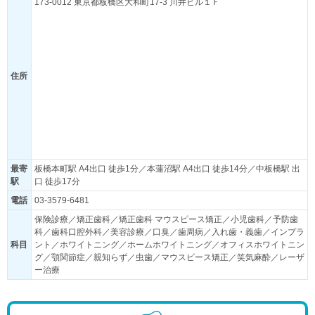
173-0012 東京都板橋区大和町17-3 川井ビル１Ｆ
住所
最寄
板橋本町駅 A4出口 徒歩1分／本蓮沼駅 A4出口 徒歩14分／中板橋駅 出
駅
口 徒歩17分
電話
03-3579-6481
保険診療／矯正歯科／矯正歯科 マウスピース矯正／小児歯科／予防歯
科／歯科口腔外科／美容診療／口臭／歯周病／入れ歯・義歯／インプラ
科目
ント／ホワイトニング／ホームホワイトニング／オフィスホワイトニン
グ／顎関節症／親知らず／虫歯／マウスピース矯正／笑気麻酔／レーザ
ー治療