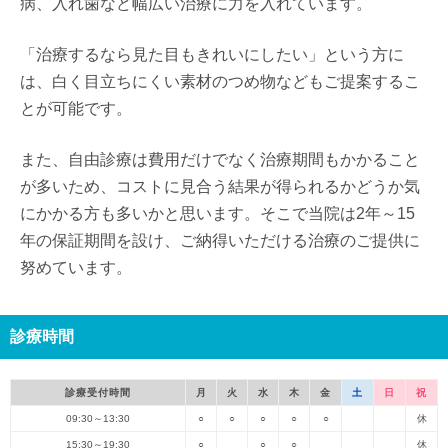
病、入れ歯など幅広い治療に力を入れています。
「治療するなら見た目もきれいにしたい」という方に
は、白く目立ちにくい素材のつめ物などもご提案するこ
とが可能です。
また、自由診療は費用だけでなく治療期間もかかること
が多いため、コストに見合う結果が得られるかどうか気
にかかる方も多いかと思います。そこで当院は2年～15
年の保証期間を設け、ご納得いただける治療のご提供に
努めています。
診療時間
診療受付時間
月
火
水
木
金
土
日
祝
09:30～13:30
○
○
○
○
○
休
15:30～19:30
○
○
○
休