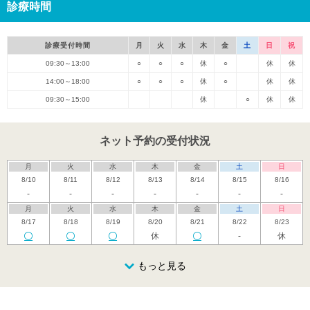
診療時間
診療受付時間
月
火
水
木
金
土
日
祝
09:30～13:00
○
○
○
休
○
休
休
14:00～18:00
○
○
○
休
○
休
休
09:30～15:00
休
○
休
休
ネット予約の受付状況
月
火
水
木
金
土
日
8/10
8/11
8/12
8/13
8/14
8/15
8/16
-
-
-
-
-
-
-
月
火
水
木
金
土
日
8/17
8/18
8/19
8/20
8/21
8/22
8/23
休
-
休
月
火
水
木
金
土
日
8/24
8/25
8/26
もっと見る
8/27
8/28
8/29
8/30
休
-
休
月
火
水
木
金
土
日
8/31
9/1
9/2
9/3
9/4
9/5
9/6