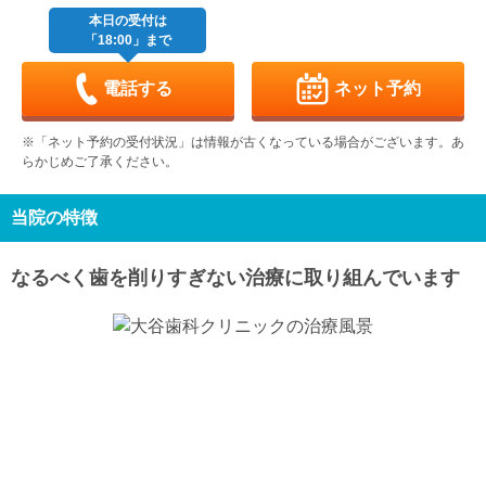
休
休
本日の受付は
「18:00」まで
月
火
水
木
金
土
日
9/7
9/8
9/9
9/10
9/11
9/12
9/13
休
-
-
休
電話する
ネット予約
月
火
水
木
金
土
日
9/14
9/15
9/16
9/17
9/18
9/19
9/20
※「ネット予約の受付状況」は情報が古くなっている場合がございます。あ
-
-
-
休
-
-
休
らかじめご了承ください。
月
火
水
木
金
土
日
9/21
9/22
9/23
9/24
9/25
9/26
9/27
休
休
休
休
-
-
休
当院の特徴
月
火
水
9/28
9/29
9/30
なるべく歯を削りすぎない治療に取り組んでいます
-
-
-