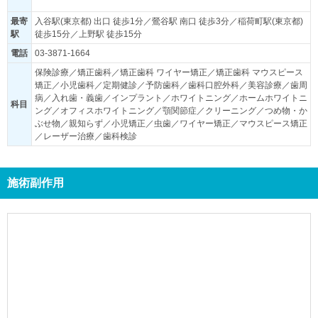
最寄
入谷駅(東京都) 出口 徒歩1分／鶯谷駅 南口 徒歩3分／稲荷町駅(東京都)
駅
徒歩15分／上野駅 徒歩15分
電話
03-3871-1664
保険診療／矯正歯科／矯正歯科 ワイヤー矯正／矯正歯科 マウスピース
矯正／小児歯科／定期健診／予防歯科／歯科口腔外科／美容診療／歯周
病／入れ歯・義歯／インプラント／ホワイトニング／ホームホワイトニ
科目
ング／オフィスホワイトニング／顎関節症／クリーニング／つめ物・か
ぶせ物／親知らず／小児矯正／虫歯／ワイヤー矯正／マウスピース矯正
／レーザー治療／歯科検診
施術副作用