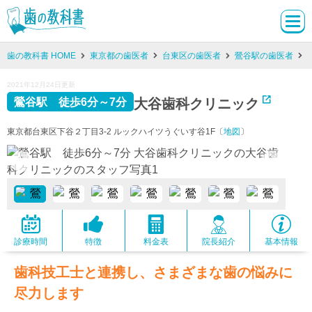
歯の教科書 HOME
東京都の歯医者
台東区の歯医者
鶯谷駅の歯医者
2021年12月24日更新
大谷歯科クリニック
鶯谷駅 徒歩6分～7分
東京都台東区下谷２丁目3-2 ルックハイツうぐいす谷1F〔
地図
〕
診療時間
特徴
料金表
院長紹介
基本情報
歯科技工士と連携し、さまざまな歯の悩みに
尽力します