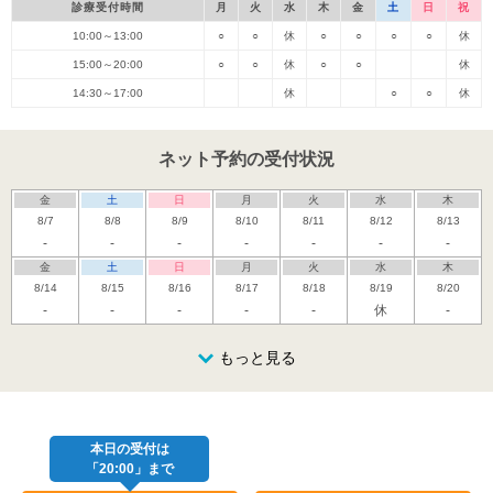
診療受付時間
月
火
水
木
金
土
日
祝
10:00～13:00
○
○
休
○
○
○
○
休
15:00～20:00
○
○
休
○
○
休
14:30～17:00
休
○
○
休
ネット予約の受付状況
金
土
日
月
火
水
木
8/7
8/8
8/9
8/10
8/11
8/12
8/13
-
-
-
-
-
-
-
金
土
日
月
火
水
木
8/14
8/15
8/16
8/17
8/18
8/19
8/20
-
-
-
-
-
休
-
金
土
日
月
火
水
木
8/21
8/22
8/23
もっと見る
8/24
8/25
8/26
8/27
-
-
休
金
土
日
月
火
水
木
8/28
8/29
8/30
8/31
9/1
9/2
9/3
-
-
休
本日の受付は
「20:00」まで
金
土
日
月
火
水
木
9/4
9/5
9/6
9/7
9/8
9/9
9/10