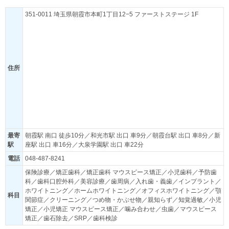
351-0011 埼玉県朝霞市本町1丁目12−5 ファーストステージ 1F
住所
最寄
朝霞駅 南口 徒歩10分／和光市駅 出口 車9分／朝霞台駅 出口 車8分／新
駅
座駅 出口 車16分／大泉学園駅 出口 車22分
電話
048-487-8241
保険診療／矯正歯科／矯正歯科 マウスピース矯正／小児歯科／予防歯
科／歯科口腔外科／美容診療／歯周病／入れ歯・義歯／インプラント／
ホワイトニング／ホームホワイトニング／オフィスホワイトニング／顎
科目
関節症／クリーニング／つめ物・かぶせ物／親知らず／知覚過敏／小児
矯正／小児矯正 マウスピース矯正／噛み合わせ／虫歯／マウスピース
矯正／歯石除去／SRP／歯科検診