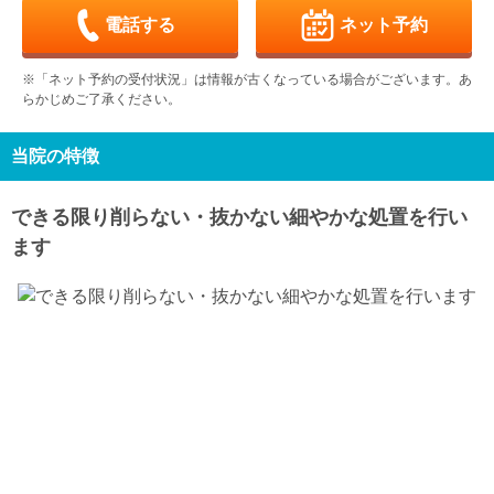
-
-
-
-
休
-
電話する
ネット予約
金
土
日
月
火
水
木
9/11
9/12
9/13
9/14
9/15
9/16
9/17
※「ネット予約の受付状況」は情報が古くなっている場合がございます。あ
-
-
-
-
-
休
-
らかじめご了承ください。
金
土
日
月
火
水
木
9/18
9/19
9/20
9/21
9/22
9/23
9/24
-
-
-
休
休
休
-
当院の特徴
金
土
日
月
火
水
9/25
9/26
9/27
9/28
9/29
9/30
できる限り削らない・抜かない細やかな処置を行い
-
-
-
-
-
休
ます