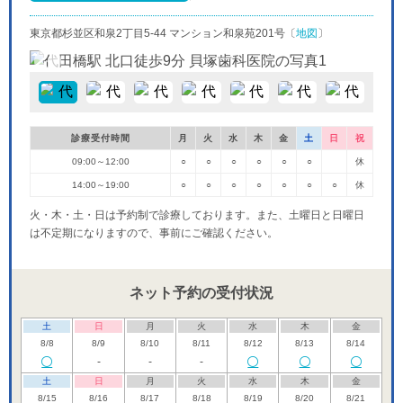
東京都杉並区和泉2丁目5-44 マンション和泉苑201号〔
地図
〕
診療受付時間
月
火
水
木
金
土
日
祝
09:00～12:00
○
○
○
○
○
○
休
14:00～19:00
○
○
○
○
○
○
○
休
火・木・土・日は予約制で診療しております。また、土曜日と日曜日
は不定期になりますので、事前にご確認ください。
ネット予約の受付状況
土
日
月
火
水
木
金
8/8
8/9
8/10
8/11
8/12
8/13
8/14
-
-
-
土
日
月
火
水
木
金
8/15
8/16
8/17
8/18
8/19
8/20
8/21