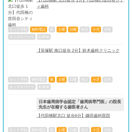
【代田橋駅 北口徒歩 1分】代田橋の世田谷シテ
ィ歯科
ネット予約
無料電話
夜
土曜
日曜
祝日
小児
女医
キッズスペース
駐車場
【笹塚駅 南口徒歩 2分】鈴木歯科クリニック
ネット予約
無料電話
夜
土曜
日曜
祝日
小児
女医
キッズスペース
駐車場
日本歯周病学会認定「歯周病専門医」の院長
先生が在籍する歯医者さん
【代田橋駅北口 徒歩6分】鎌田歯科医院
ネット予約
無料電話
夜
土曜
日曜
祝日
小児
女医