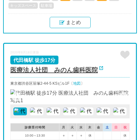
キッズスペース
駐車場
まとめ
2020年8月18日更新
代田橋駅 徒歩17分
医療法人社団 みのん歯科医院
東京都渋谷区笹塚2-44-5 KSビル1F〔
地図
〕
診療受付時間
月
火
水
木
金
土
日
祝
10:00～13:30
○
○
○
休
休