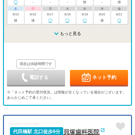
-
-
-
休
-
休
土
日
月
火
水
木
金
8/15
8/16
8/17
8/18
8/19
8/20
8/21
休
休
休
土
日
月
火
水
木
金
8/22
8/23
8/24
もっと見る
8/25
8/26
8/27
8/28
-
-
-
-
休
-
土
日
月
火
水
木
金
8/29
8/30
8/31
9/1
9/2
9/3
9/4
-
-
-
-
-
休
休
現在は休診時間です
土
日
月
火
水
木
金
9/5
9/6
9/7
9/8
9/9
9/10
9/11
休
休
-
-
-
休
-
電話する
ネット予約
土
日
月
火
水
木
金
9/12
9/13
9/14
9/15
9/16
9/17
9/18
※「ネット予約の受付状況」は情報が古くなっている場合がございます。
-
-
-
-
-
休
-
あらかじめご了承ください。
土
日
月
火
水
木
金
9/19
9/20
9/21
9/22
9/23
9/24
9/25
-
-
休
休
休
休
-
土
日
月
火
水
2023年12月22日更新
9/26
9/27
9/28
9/29
9/30
-
-
-
-
-
貝塚歯科医院
代田橋駅 北口徒歩9分