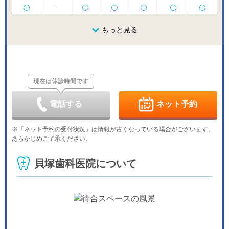
-
土
日
月
火
水
木
金
8/22
8/23
8/24
もっと見る
8/25
8/26
8/27
8/28
休
土
日
月
火
水
木
金
8/29
8/30
8/31
9/1
9/2
9/3
9/4
休
現在は休診時間です
土
日
月
火
水
木
金
9/5
9/6
9/7
9/8
9/9
9/10
9/11
休
電話する
ネット予約
土
日
月
火
水
木
金
9/12
9/13
9/14
9/15
9/16
9/17
9/18
※「ネット予約の受付状況」は情報が古くなっている場合がございます。
休
あらかじめご了承ください。
土
日
月
火
水
木
金
9/19
9/20
9/21
9/22
9/23
9/24
9/25
貝塚歯科医院について
休
休
休
休
土
日
月
火
水
9/26
9/27
9/28
9/29
9/30
休