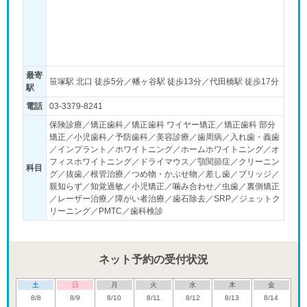
最寄
笹塚駅 北口 徒歩5分／幡ヶ谷駅 徒歩13分／代田橋駅 徒歩17分
駅
電話
03-3379-8241
保険診療／矯正歯科／矯正歯科 ワイヤー矯正／矯正歯科 部分
矯正／小児歯科／予防歯科／美容診療／歯周病／入れ歯・義歯
／インプラント／ホワイトニング／ホームホワイトニング／オ
フィスホワイトニング／ドライマウス／顎関節症／クリーニン
科目
グ／抜歯／根管治療／つめ物・かぶせ物／差し歯／ブリッジ／
親知らず／知覚過敏／小児矯正／噛み合わせ／虫歯／裏側矯正
／レーザー治療／障がい者治療／歯石除去／SRP／ジェットク
リーニング／PMTC／歯科検診
ネット予約の受付状況
土
日
月
火
水
木
金
8/8
8/9
8/10
8/11
8/12
8/13
8/14