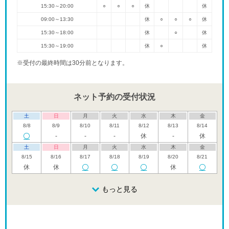
15:30～20:00
○
○
○
休
休
09:00～13:30
休
○
○
○
休
15:30～18:00
休
○
休
15:30～19:00
休
○
休
※受付の最終時間は30分前となります。
ネット予約の受付状況
土
日
月
火
水
木
金
8/8
8/9
8/10
8/11
8/12
8/13
8/14
-
-
-
休
-
休
土
日
月
火
水
木
金
8/15
8/16
8/17
8/18
8/19
8/20
8/21
休
休
休
土
日
月
火
水
木
金
8/22
8/23
8/24
もっと見る
8/25
8/26
8/27
8/28
-
-
-
-
休
-
土
日
月
火
水
木
金
8/29
8/30
8/31
9/1
9/2
9/3
9/4