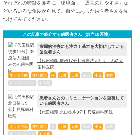
それぞれの特徴を参考に「環境面」「通院のしやすさ」な
どいろいろな角度から見て、自分にあった歯医者さんを見
つけてみてください。
この記事で紹介する歯医者さん（該当
10
医院）
歯周病治療にも注力！基本を大切にしている
歯医者さん
【代田橋駅 徒歩17分】医療法人社団 みのん
歯科医院
ネット予約
無料電話
夜
土曜
日曜
祝日
小児
女医
キッズスペース
駐車場
患者さんとのコミュニケーションを重視して
いる歯医者さん
【代田橋駅 北口徒歩9分】貝塚歯科医院
ネット予約
無料電話
夜
土曜
日曜
祝日
小児
女医
キッズスペース
駐車場