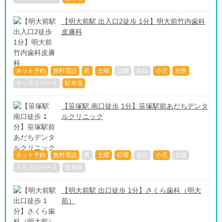
【明大前駅 出入口2徒歩 1分】明大前竹内歯科
皮膚科
ネット予約
無料電話
夜
土曜
日曜
祝日
小児
女医
キッズスペース
駐車場
【笹塚駅 南口徒歩 1分】笹塚駅前あだちデンタ
ルクリニック
ネット予約
無料電話
夜
土曜
日曜
祝日
小児
女医
キッズスペース
駐車場
【明大前駅 出口徒歩 1分】さくら歯科（明大
前）