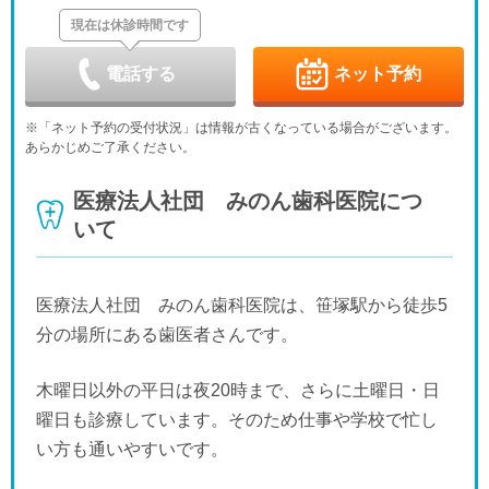
-
-
-
-
-
休
休
現在は休診時間です
土
日
月
火
水
木
金
9/5
9/6
9/7
9/8
9/9
9/10
9/11
休
休
-
-
-
休
-
電話する
ネット予約
土
日
月
火
水
木
金
9/12
9/13
9/14
9/15
9/16
9/17
9/18
※「ネット予約の受付状況」は情報が古くなっている場合がございます。
-
-
-
-
-
休
-
あらかじめご了承ください。
土
日
月
火
水
木
金
9/19
9/20
9/21
9/22
9/23
9/24
9/25
医療法人社団 みのん歯科医院につ
-
-
休
休
休
休
-
いて
土
日
月
火
水
9/26
9/27
9/28
9/29
9/30
-
-
-
-
-
医療法人社団 みのん歯科医院は、笹塚駅から徒歩5
分の場所にある歯医者さんです。
木曜日以外の平日は夜20時まで、さらに土曜日・日
曜日も診療しています。そのため仕事や学校で忙し
い方も通いやすいです。