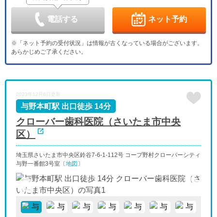
9/6
9/7
9/8
9/9
9/10
9/11
9/12
休
休
電話する
ネット予約
日
月
火
水
木
金
土
9/13
9/14
9/15
9/16
9/17
9/18
9/19
※「ネット予約の受付状況」は情報が古くなっている場合がございます。
休
休
あらかじめご了承ください。
日
月
火
水
木
金
土
9/20
9/21
9/22
9/23
9/24
9/25
9/26
休
休
休
休
日
月
火
水
2023年12月6日更新
9/27
9/28
9/29
9/30
休
与野本町駅 出口徒歩 14分
クローバー歯科医院（さいたま市中央
区）
埼玉県さいたま市中央区鈴谷7-6-1-112号 コープ野村クローバーシティ
与野一番館3号室〔
地図
〕