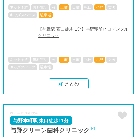
ネット予約
無料電話
夜
土曜
日曜
祝日
小児
女医
キッズスペース
駐車場
【与野駅 西口徒歩 1分】与野駅前ヒロデンタル
クリニック
ネット予約
無料電話
夜
土曜
日曜
祝日
小児
女医
キッズスペース
駐車場
まとめ
2023年12月6日更新
与野本町駅 東口徒歩11分
与野グリーン歯科クリニック