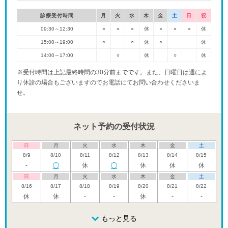
診療受付時間
月
火
水
木
金
土
日
祝
09:30～12:30
○
○
○
休
○
○
○
休
15:00～19:00
○
○
休
○
休
14:00～17:00
○
休
○
休
※受付時間は上記最終時間の30分前までです。また、日曜日は週によ
り休診の場合もございますのでお電話にてお問い合わせくださいま
せ。
ネット予約の受付状況
日
月
火
水
木
金
土
8/9
8/10
8/11
8/12
8/13
8/14
8/15
-
休
休
休
休
日
月
火
水
木
金
土
8/16
8/17
8/18
8/19
8/20
8/21
8/22
休
休
-
-
休
-
-
日
月
火
水
木
金
土
8/23
8/24
8/25
もっと見る
8/26
8/27
8/28
8/29
-
-
-
-
-
-
-