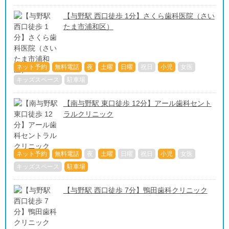
【与野駅 西口徒歩 1分】さくら歯科医院（さい
たま市浦和区）
ネット予約
無料電話
夜
土曜
日曜
祝日
小児
女医
キッズスペース
駐車場
【南与野駅 東口徒歩 12分】アール歯科セント
ラルクリニック
ネット予約
無料電話
夜
土曜
日曜
祝日
小児
女医
キッズスペース
駐車場
【与野駅 西口徒歩 7分】鴨田歯科クリニック