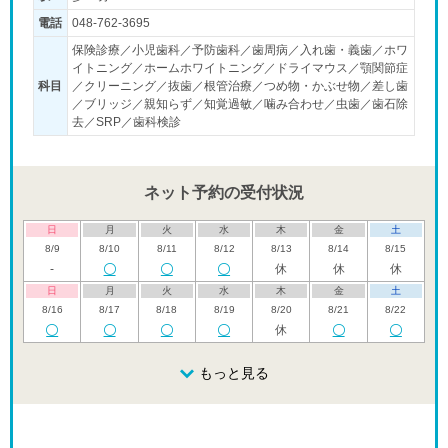
電話
048-762-3695
保険診療／小児歯科／予防歯科／歯周病／入れ歯・義歯／ホワ
イトニング／ホームホワイトニング／ドライマウス／顎関節症
科目
／クリーニング／抜歯／根管治療／つめ物・かぶせ物／差し歯
／ブリッジ／親知らず／知覚過敏／噛み合わせ／虫歯／歯石除
去／SRP／歯科検診
ネット予約の受付状況
日
月
火
水
木
金
土
8/9
8/10
8/11
8/12
8/13
8/14
8/15
-
休
休
休
日
月
火
水
木
金
土
8/16
8/17
8/18
8/19
8/20
8/21
8/22
休
日
月
火
水
木
金
土
8/23
8/24
8/25
もっと見る
8/26
8/27
8/28
8/29
休
休
休
日
月
火
水
木
金
土
8/30
8/31
9/1
9/2
9/3
9/4
9/5