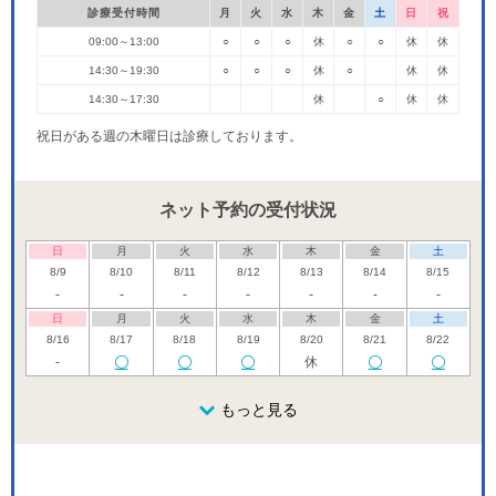
診療受付時間
月
火
水
木
金
土
日
祝
09:00～13:00
○
○
○
休
○
○
休
休
14:30～19:30
○
○
○
休
○
休
休
14:30～17:30
休
○
休
休
祝日がある週の木曜日は診療しております。
ネット予約の受付状況
日
月
火
水
木
金
土
8/9
8/10
8/11
8/12
8/13
8/14
8/15
-
-
-
-
-
-
-
日
月
火
水
木
金
土
8/16
8/17
8/18
8/19
8/20
8/21
8/22
-
休
日
月
火
水
木
金
土
8/23
8/24
8/25
もっと見る
8/26
8/27
8/28
8/29
休
休
日
月
火
水
木
金
土
8/30
8/31
9/1
9/2
9/3
9/4
9/5