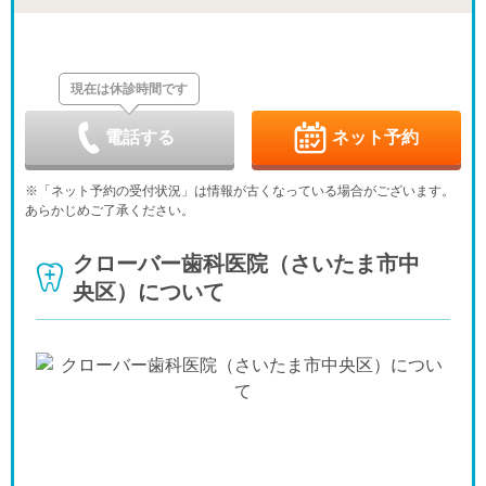
日
月
火
水
木
金
土
8/30
8/31
9/1
9/2
9/3
9/4
9/5
-
-
-
-
-
-
-
現在は休診時間です
日
月
火
水
木
金
土
9/6
9/7
9/8
9/9
9/10
9/11
9/12
-
-
-
-
-
-
-
電話する
ネット予約
日
月
火
水
木
金
土
9/13
9/14
9/15
9/16
9/17
9/18
9/19
※「ネット予約の受付状況」は情報が古くなっている場合がございます。
-
-
-
-
-
-
-
あらかじめご了承ください。
日
月
火
水
木
金
土
9/20
9/21
9/22
9/23
9/24
9/25
9/26
クローバー歯科医院（さいたま市中
-
-
-
-
-
-
-
央区）について
日
月
火
水
9/27
9/28
9/29
9/30
-
-
-
-