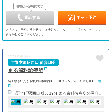
休
休
現在は休診時間です
日
月
火
水
木
金
土
9/6
9/7
9/8
9/9
9/10
9/11
9/12
-
休
-
-
電話する
ネット予約
日
月
火
水
木
金
土
9/13
9/14
9/15
9/16
9/17
9/18
9/19
※「ネット予約の受付状況」は情報が古くなっている場合がございます。
-
-
-
-
休
-
-
あらかじめご了承ください。
日
月
火
水
木
金
土
9/20
9/21
9/22
9/23
9/24
9/25
9/26
「土曜」の
-
-
-
-
休
-
-
日
月
火
水
2023年12月6日更新
9/27
9/28
9/29
9/30
-
-
-
-
与野本町駅西口 徒歩19分
まる歯科診療所
埼玉県さいたま市中央区本町西3-10-10 グランディール本町西1F〔
地
図
〕