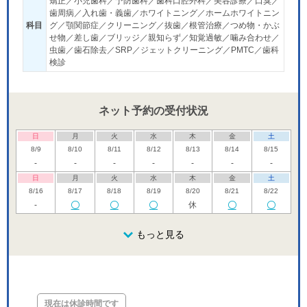
矯正／小児歯科／予防歯科／歯科口腔外科／美容診療／口臭／
歯周病／入れ歯・義歯／ホワイトニング／ホームホワイトニン
科目
グ／顎関節症／クリーニング／抜歯／根管治療／つめ物・かぶ
せ物／差し歯／ブリッジ／親知らず／知覚過敏／噛み合わせ／
虫歯／歯石除去／SRP／ジェットクリーニング／PMTC／歯科
検診
ネット予約の受付状況
日
月
火
水
木
金
土
8/9
8/10
8/11
8/12
8/13
8/14
8/15
-
-
-
-
-
-
-
日
月
火
水
木
金
土
8/16
8/17
8/18
8/19
8/20
8/21
8/22
-
休
日
月
火
水
木
金
土
8/23
8/24
8/25
もっと見る
8/26
8/27
8/28
8/29
休
休
日
月
火
水
木
金
土
8/30
8/31
9/1
9/2
9/3
9/4
9/5
休
休
現在は休診時間です
日
月
火
水
木
金
土