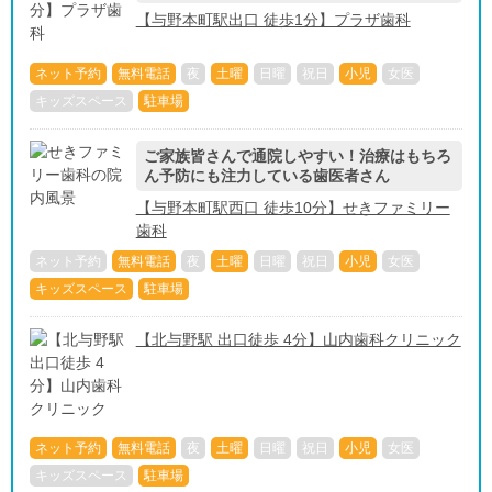
【与野本町駅出口 徒歩1分】プラザ歯科
ネット予約
無料電話
夜
土曜
日曜
祝日
小児
女医
キッズスペース
駐車場
ご家族皆さんで通院しやすい！治療はもちろ
ん予防にも注力している歯医者さん
【与野本町駅西口 徒歩10分】せきファミリー
歯科
ネット予約
無料電話
夜
土曜
日曜
祝日
小児
女医
キッズスペース
駐車場
【北与野駅 出口徒歩 4分】山内歯科クリニック
ネット予約
無料電話
夜
土曜
日曜
祝日
小児
女医
キッズスペース
駐車場