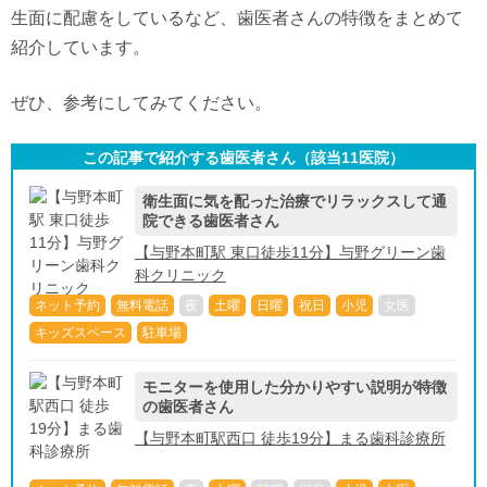
生面に配慮をしているなど、歯医者さんの特徴をまとめて
紹介しています。
ぜひ、参考にしてみてください。
この記事で紹介する歯医者さん（該当
11
医院）
衛生面に気を配った治療でリラックスして通
院できる歯医者さん
【与野本町駅 東口徒歩11分】与野グリーン歯
科クリニック
ネット予約
無料電話
夜
土曜
日曜
祝日
小児
女医
キッズスペース
駐車場
モニターを使用した分かりやすい説明が特徴
の歯医者さん
【与野本町駅西口 徒歩19分】まる歯科診療所