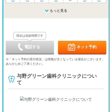
日
月
火
水
木
金
土
8/23
8/24
8/25
もっと見る
8/26
8/27
8/28
8/29
休
休
休
日
月
火
水
木
金
土
8/30
8/31
9/1
9/2
9/3
9/4
9/5
休
休
現在は休診時間です
日
月
火
水
木
金
土
9/6
9/7
9/8
9/9
9/10
9/11
9/12
-
休
-
-
電話する
ネット予約
日
月
火
水
木
金
土
9/13
9/14
9/15
9/16
9/17
9/18
9/19
※「ネット予約の受付状況」は情報が古くなっている場合がございます。
-
-
-
-
休
-
-
あらかじめご了承ください。
日
月
火
水
木
金
土
9/20
9/21
9/22
9/23
9/24
9/25
9/26
与野グリーン歯科クリニックについ
-
-
-
-
休
-
-
て
日
月
火
水
9/27
9/28
9/29
9/30
-
-
-
-