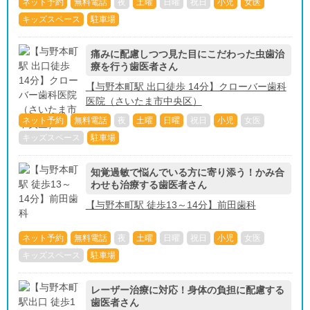
ネット予約
無料電話
夜
土曜
日曜
祝日
小児
女医
キッズスペース
駐車場
痛みに配慮しつつ見た目にこだわった虫歯治
療を行う歯医者さん
【与野本町駅 出口徒歩 14分】クローバー歯科
医院（さいたま市中央区）
ネット予約
無料電話
夜
土曜
日曜
祝日
小児
女医
キッズスペース
駐車場
知覚過敏で悩んでいる方に寄り添う！かみ合
わせも治療する歯医者さん
【与野本町駅 徒歩13～14分】前田歯科
ネット予約
無料電話
夜
土曜
日曜
祝日
小児
女医
キッズスペース
駐車場
レーザー治療に対応！身体の負担に配慮する
歯医者さん