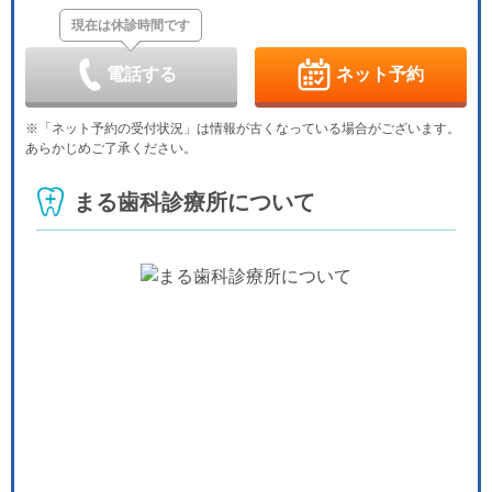
休
休
現在は休診時間です
日
月
火
水
木
金
土
9/6
9/7
9/8
9/9
9/10
9/11
9/12
休
休
電話する
ネット予約
日
月
火
水
木
金
土
9/13
9/14
9/15
9/16
9/17
9/18
9/19
※「ネット予約の受付状況」は情報が古くなっている場合がございます。
休
休
あらかじめご了承ください。
日
月
火
水
木
金
土
9/20
9/21
9/22
9/23
9/24
9/25
9/26
まる歯科診療所について
休
休
休
休
日
月
火
水
9/27
9/28
9/29
9/30
休