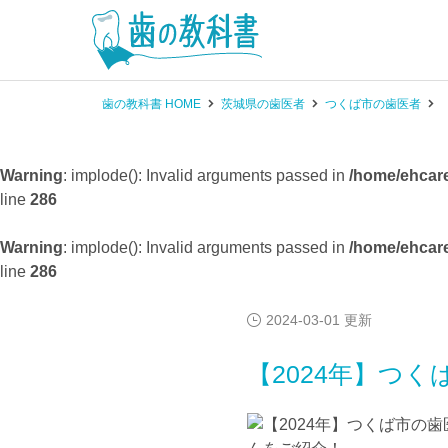
歯の教科書 HOME
茨城県の歯医者
つくば市の歯医者
Warning
: implode(): Invalid arguments passed in
/home/ehcare
line
286
Warning
: implode(): Invalid arguments passed in
/home/ehcare
line
286
2024-03-01 更新
【2024年】つ