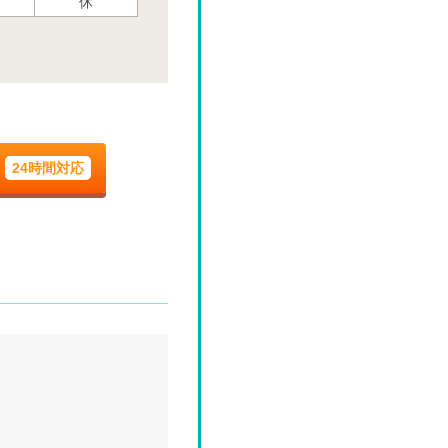
休
水
8/26
休
水
9/2
休
24時間対応
水
9/9
休
水
9/16
休
水
9/23
-
水
9/30