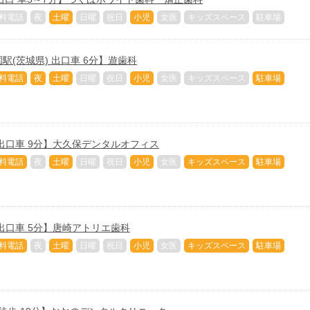
料電話
夜
土曜
日曜
祝日
小児
女医
キッズスペース
駐車場
駅(茨城県) 出口車 6分】遊歯科
料電話
夜
土曜
日曜
祝日
小児
女医
キッズスペース
駐車場
出口車 9分】大久保デンタルオフィス
料電話
夜
土曜
日曜
祝日
小児
女医
キッズスペース
駐車場
出口車 5分】唐崎アトリエ歯科
料電話
夜
土曜
日曜
祝日
小児
女医
キッズスペース
駐車場