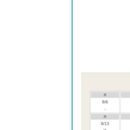
木
8/6
-
木
8/13