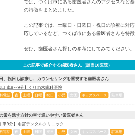
では、つくば市にある歯医者さんのアクセスなど基
の特徴をまとめました。
この記事では、土曜日・日曜日・祝日の診療に対応
応しているなど、つくば市にある歯医者さんを特徴
ぜひ、歯医者さん探しの参考にしてみてください。
この記事で紹介する歯医者さん（該当
10
医院）
日、祝日も診療し、カウンセリングを重視する歯医者さん
口 車8～9分】くりの木歯科医院
料電話
夜
土曜
日曜
祝日
小児
女医
キッズスペース
駐車場
の歯を残す方針の車で通いやすい歯医者さん
 車9分】雨宮デンタルクリニック
料電話
夜
土曜
日曜
祝日
小児
女医
キッズスペース
駐車場