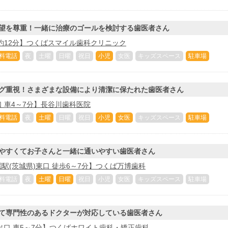
望を尊重！一緒に治療のゴールを検討する歯医者さん
約12分】つくばスマイル歯科クリニック
料電話
夜
土曜
日曜
祝日
小児
女医
キッズスペース
駐車場
グ重視！さまざまな設備により清潔に保たれた歯医者さん
 車4～7分】長谷川歯科医院
料電話
夜
土曜
日曜
祝日
小児
女医
キッズスペース
駐車場
やすくてお子さんと一緒に通いやすい歯医者さん
駅(茨城県)東口 徒歩6～7分】つくば万博歯科
料電話
夜
土曜
日曜
祝日
小児
女医
キッズスペース
駐車場
て専門性のあるドクターが対応している歯医者さん
出口 車5～7分】つくばホワイト歯科・矯正歯科