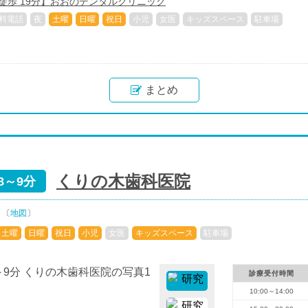
2徒歩 19分】おおのデンタルクリニック
料電話
夜
土曜
日曜
祝日
小児
女医
キッズスペース
駐車場
まとめ
くりの木歯科医院
8～9分
 〔
地図
〕
土曜
日曜
祝日
小児
女医
キッズスペース
駐車場
診療受付時間
10:00～14:00