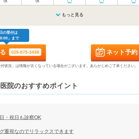
休
休
金
土
日
月
火
もっと見る
8/21
8/22
8/23
8/24
8/25
金
土
日
月
火
日の受付は
0:00」まで
8/28
8/29
8/30
8/31
9/1
る
ネット予約
029-875-3438
金
土
日
月
火
9/4
9/5
9/6
9/7
9/8
受付状況」は情報が古くなっている場合がございます。あらかじめご了承ください。
金
土
日
月
火
科医院のおすすめポイント
9/11
9/12
9/13
9/14
9/15
金
土
日
月
火
9/18
9/19
9/20
9/21
9/22
日・祝日も診察OK
金
土
日
月
火
グ重視なのでリラックスできます
9/25
9/26
9/27
9/28
9/29