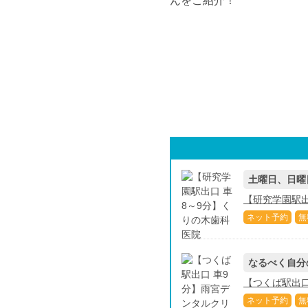
土曜日、日曜
【研究学園駅出
ネット予約
無
なるべく自分
【つくば駅出口
ネット予約
無