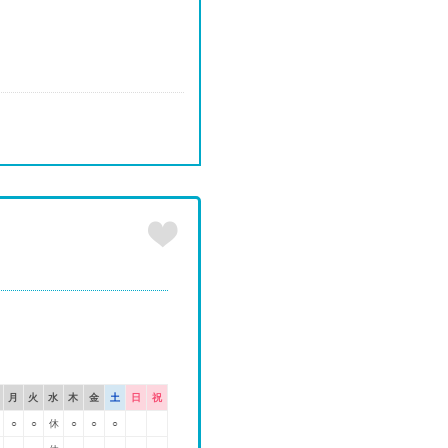
月
火
水
木
金
土
日
祝
○
○
休
○
○
○