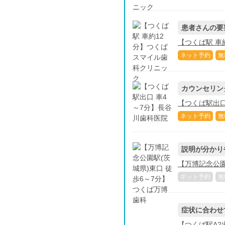
患者さんの要
【つくば駅 車
ネット予約
無
カウンセリン
【つくば駅出口
ネット予約
無
説明が分かり
【万博記念公園
ネット予約
無
症状に合わせ
【つくば駅A2