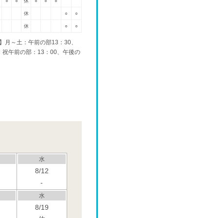
○
○
休
○
○
○
休
○
○
休
○
○
】月～土：午前の部13：30、
日・祝午前の部：13：00、午後の
水
8/12
-
水
8/19