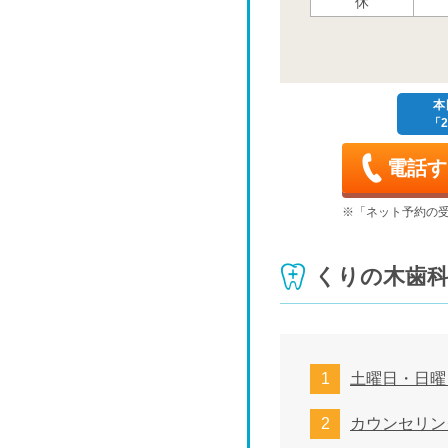
休
木
8/20
木
本
「2
8/27
電話す
木
9/3
※「ネット予約の
木
くりの木歯
9/10
木
9/17
土曜日・日曜
木
カウンセリン
9/24