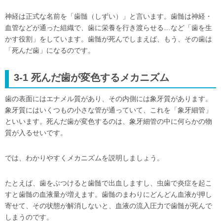
神経は正式な名前を「歯髄（しずい）」と言います。歯髄は神経・
血管などが通った組織で、歯に栄養を行き渡らせる…など「歯を生
かす役割」をしています。歯髄が死んでしまえば、もう、その歯は
「死んだ歯」になるのです。
3-1
死んだ歯が変色するメカニズム
歯の表面にはエナメル質があり、その内側には象牙質があります。
象牙質にはいくつもの小さな管が通っていて、これを「象牙細管」
といいます。死んだ歯が変色するのは、象牙細管の中に何らかの物
質が入るせいです。
では、わかりやすくメカニズムを説明しましょう。
たとえば、歯をぶつけると歯髄で出血しますし、虫歯で炎症を起こ
すと歯髄の血液量が増えます。歯髄のまわりにどんどん血液が押し
寄せて、その状態が解消しないと、血液の流入圧力で歯髄が死んで
しまうのです。