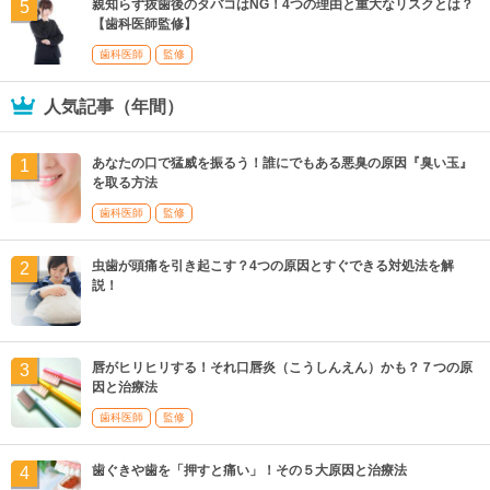
親知らず抜歯後のタバコはNG！4つの理由と重大なリスクとは？
【歯科医師監修】
歯科医師
監修
人気記事（年間）
あなたの口で猛威を振るう！誰にでもある悪臭の原因『臭い玉』
を取る方法
歯科医師
監修
虫歯が頭痛を引き起こす？4つの原因とすぐできる対処法を解
説！
唇がヒリヒリする！それ口唇炎（こうしんえん）かも？７つの原
因と治療法
歯科医師
監修
歯ぐきや歯を「押すと痛い」！その５大原因と治療法