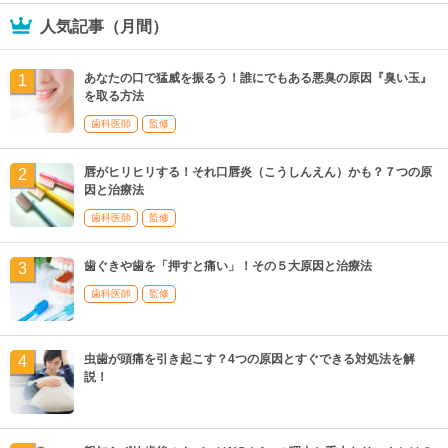
人気記事（月間）
あなたの口で猛威を振るう！誰にでもある悪臭の原因『臭い玉』
を取る方法
歯科医師
監修
唇がヒリヒリする！それ口唇炎（こうしんえん）かも？７つの原
因と治療法
歯科医師
監修
歯ぐきや歯を「押すと痛い」！その５大原因と治療法
歯科医師
監修
虫歯が頭痛を引き起こす？4つの原因とすぐできる対処法を解
説！