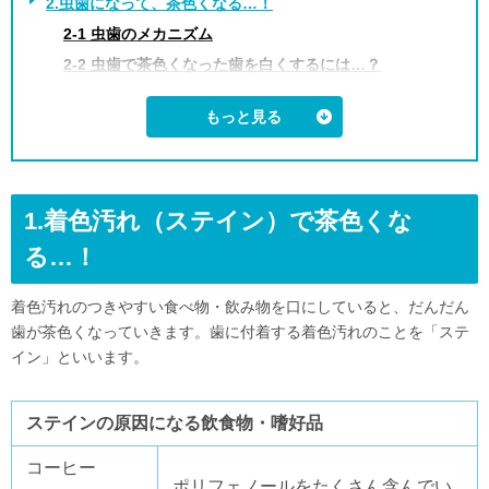
2.虫歯になって、茶色くなる…！
2-1 虫歯のメカニズム
2-2 虫歯で茶色くなった歯を白くするには…？
3.歯の神経が死んで、茶色くなる…！
3-1 死んだ歯が変色するメカニズム
3-2 死んで茶色くなった歯を白くするには…？
4.詰め物・かぶせ物が劣化して、茶色くなる…！
1.着色汚れ（ステイン）で茶色くな
4-1 詰め物・かぶせ物の変色メカニズム
4-2 詰め物・かぶせ物を白くするには…？
る…！
5.抗生物質の副作用で、茶色くなる…！
着色汚れのつきやすい食べ物・飲み物を口にしていると、だんだん
5-1 抗生物質が歯を変色させるメカニズム
歯が茶色くなっていきます。歯に付着する着色汚れのことを「ステ
5-2 テトラサイクリン歯を白くするには…
イン」といいます。
6.まとめ
ステインの原因になる飲食物・嗜好品
コーヒー
ポリフェノールをたくさん含んでい