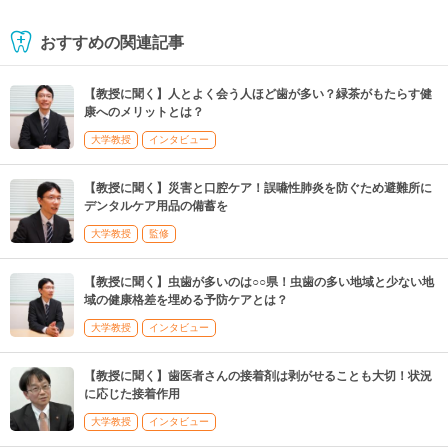
おすすめの関連記事
【教授に聞く】人とよく会う人ほど歯が多い？緑茶がもたらす健
康へのメリットとは？
大学教授
インタビュー
【教授に聞く】災害と口腔ケア！誤嚥性肺炎を防ぐため避難所に
デンタルケア用品の備蓄を
大学教授
監修
【教授に聞く】虫歯が多いのは○○県！虫歯の多い地域と少ない地
域の健康格差を埋める予防ケアとは？
大学教授
インタビュー
【教授に聞く】歯医者さんの接着剤は剥がせることも大切！状況
に応じた接着作用
大学教授
インタビュー