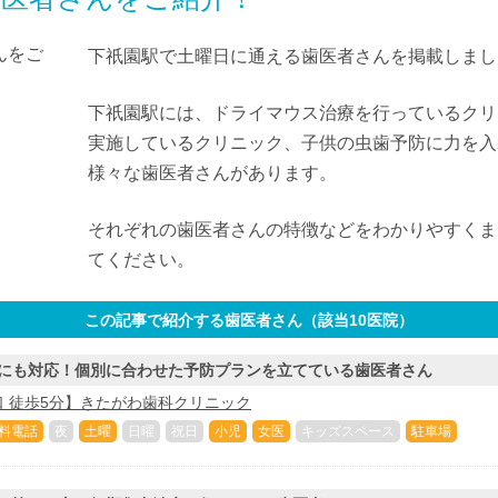
下祇園駅で土曜日に通える歯医者さんを掲載しまし
下祇園駅には、ドライマウス治療を行っているクリ
実施しているクリニック、子供の虫歯予防に力を入
様々な歯医者さんがあります。
それぞれの歯医者さんの特徴などをわかりやすくま
てください。
この記事で紹介する歯医者さん（該当
10
医院）
にも対応！個別に合わせた予防プランを立てている歯医者さん
 徒歩5分】きたがわ歯科クリニック
料電話
夜
土曜
日曜
祝日
小児
女医
キッズスペース
駐車場