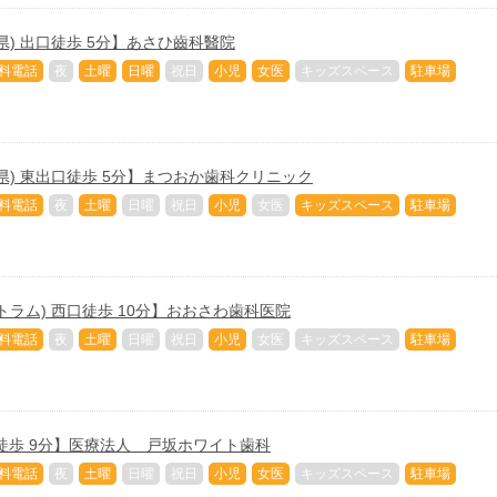
県) 出口徒歩 5分】あさひ齒科醫院
料電話
夜
土曜
日曜
祝日
小児
女医
キッズスペース
駐車場
県) 東出口徒歩 5分】まつおか歯科クリニック
料電話
夜
土曜
日曜
祝日
小児
女医
キッズスペース
駐車場
トラム) 西口徒歩 10分】おおさわ歯科医院
料電話
夜
土曜
日曜
祝日
小児
女医
キッズスペース
駐車場
徒歩 9分】医療法人 戸坂ホワイト歯科
料電話
夜
土曜
日曜
祝日
小児
女医
キッズスペース
駐車場