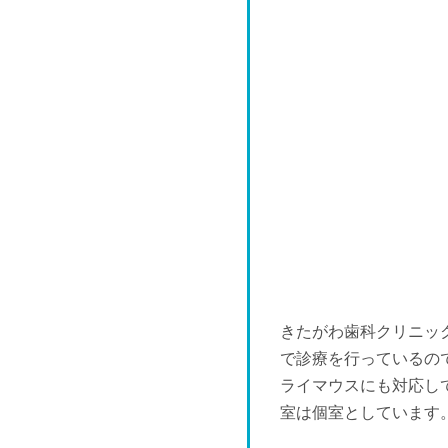
金
9/18
-
金
9/25
-
きたがわ歯科クリニッ
で診療を行っているの
ライマウスにも対応し
室は個室としています