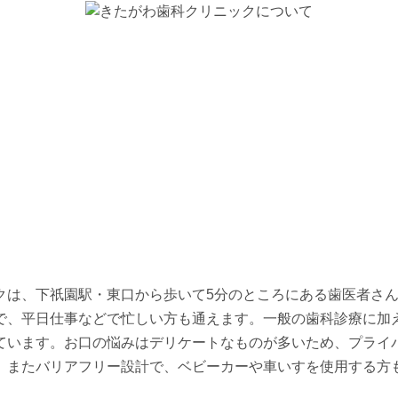
土
日
月
火
水
9/19
9/20
9/21
9/22
9/23
-
休
休
休
休
土
日
月
火
水
9/26
9/27
9/28
9/29
9/30
-
休
-
-
-
クは、下祇園駅・東口から歩いて5分のところにある歯医者さん
で、平日仕事などで忙しい方も通えます。一般の歯科診療に加
ています。お口の悩みはデリケートなものが多いため、プライ
。またバリアフリー設計で、ベビーカーや車いすを使用する方