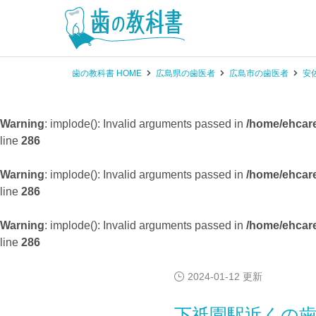
歯の教科書 HOME
広島県の歯医者
広島市の歯医者
安
Warning
: implode(): Invalid arguments passed in
/home/ehcare
line
286
Warning
: implode(): Invalid arguments passed in
/home/ehcare
line
286
Warning
: implode(): Invalid arguments passed in
/home/ehcare
line
286
2024-01-12 更新
下祇園駅近くの