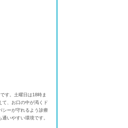
木
9/24
-
です。土曜日は18時ま
えて、お口の中が渇くド
バシーが守れるよう診療
も通いやすい環境です。