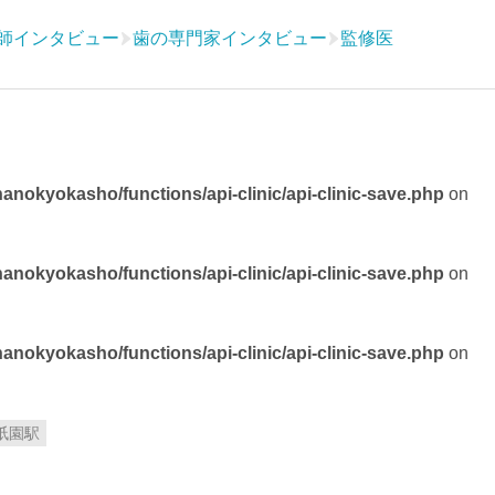
師インタビュー
歯の専門家インタビュー
監修医
nokyokasho/functions/api-clinic/api-clinic-save.php
on
nokyokasho/functions/api-clinic/api-clinic-save.php
on
nokyokasho/functions/api-clinic/api-clinic-save.php
on
祇園駅