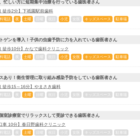
、忙しい方に短期集中治療を行っている歯医者さん
 徒歩2分】下祇園駅前歯科
料電話
夜
土曜
日曜
祝日
小児
女医
キッズスペース
駐車場
トゲンを導入！子供の虫歯予防に力を入れている歯医者さん
 徒歩10分】かなで歯科クリニック
料電話
夜
土曜
日曜
祝日
小児
女医
キッズスペース
駐車場
スあり！衛生管理に取り組み感染予防をしている歯医者さん
 徒歩15～16分】やまさき歯科
料電話
夜
土曜
日曜
祝日
小児
女医
キッズスペース
駐車場
個室診療室でリラックスして受診できる歯医者さん
口車 10分】春日野歯科クリニック
料電話
夜
土曜
日曜
祝日
小児
女医
キッズスペース
駐車場