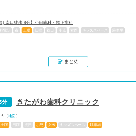
県) 南口徒歩 8分】小田歯科・矯正歯科
料電話
夜
土曜
日曜
祝日
小児
女医
キッズスペース
駐車場
まとめ
きたがわ歯科クリニック
5分
6 〔
地図
〕
土曜
日曜
祝日
小児
女医
キッズスペース
駐車場