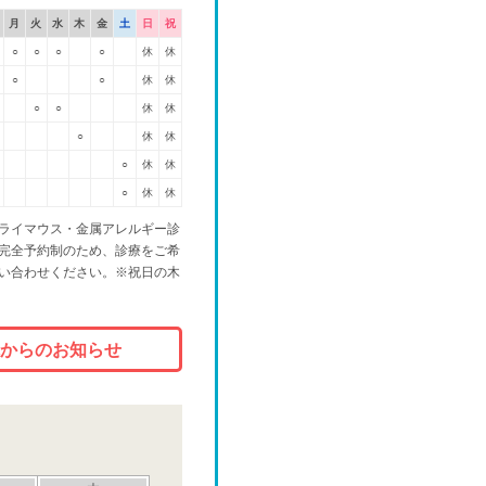
月
火
水
木
金
土
日
祝
○
○
○
○
休
休
○
○
休
休
○
○
休
休
○
休
休
○
休
休
○
休
休
ライマウス・金属アレルギー診
完全予約制のため、診療をご希
い合わせください。※祝日の木
からのお知らせ