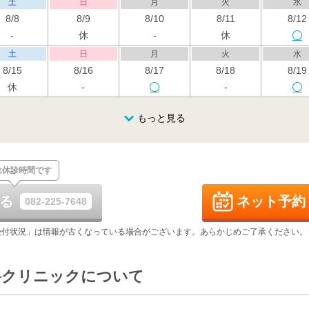
土
日
月
火
水
8/8
8/9
8/10
8/11
8/12
-
休
-
休
土
日
月
火
水
8/15
8/16
8/17
8/18
8/19
休
-
-
土
日
月
火
水
もっと見る
8/22
8/23
8/24
8/25
8/26
-
休
土
日
月
火
水
は休診時間です
8/29
8/30
8/31
9/1
9/2
-
休
る
ネット予約
082-225-7648
土
日
月
火
水
9/5
9/6
9/7
9/8
9/9
受付状況」は情報が古くなっている場合がございます。あらかじめご了承ください。
-
休
-
-
-
土
日
月
火
水
科クリニックについて
9/12
9/13
9/14
9/15
9/16
-
休
-
-
-