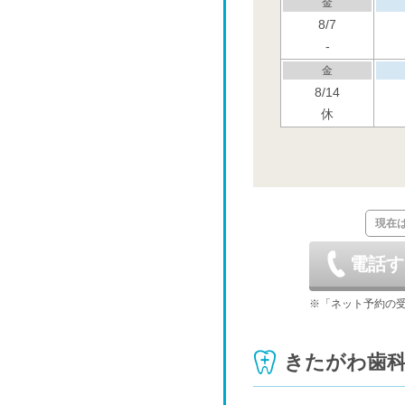
金
8/7
-
金
8/14
休
金
8/21
金
現在
8/28
電話す
金
9/4
※「ネット予約の
金
きたがわ歯
9/11
-