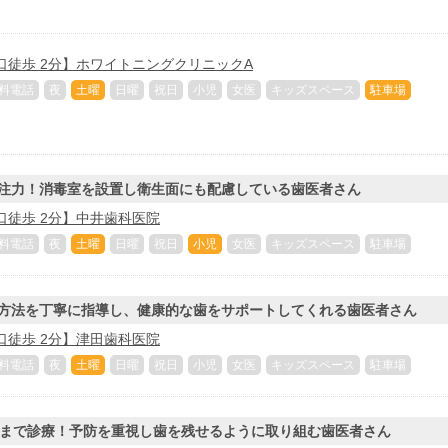
口徒歩 2分】ホワイトニングクリニックA
料電話
夜
土曜
日曜
祝日
小児
女医
キッズスペース
駐車場
注力！消毒室を設置し衛生面にも配慮している歯医者さん
口徒歩 2分】中井歯科医院
料電話
夜
土曜
日曜
祝日
小児
女医
キッズスペース
駐車場
方法を丁寧に指導し、健康的な歯をサポートしてくれる歯医者さん
口徒歩 2分】津田歯科医院
料電話
夜
土曜
日曜
祝日
小児
女医
キッズスペース
駐車場
時まで診療！予防を重視し歯を残せるように取り組む歯医者さん