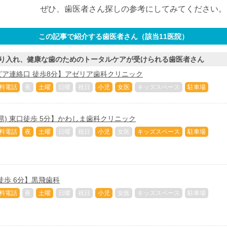
ぜひ、歯医者さん探しの参考にしてみてください。
この記事で紹介する歯医者さん（該当
11
医院）
り入れ、健康な歯のためのトータルケアが受けられる歯医者さん
ア連絡口 徒歩8分】アゼリア歯科クリニック
料電話
夜
土曜
日曜
祝日
小児
女医
キッズスペース
駐車場
県) 東口徒歩 5分】かわしま歯科クリニック
料電話
夜
土曜
日曜
祝日
小児
女医
キッズスペース
駐車場
徒歩 6分】黒飛歯科
料電話
夜
土曜
日曜
祝日
小児
女医
キッズスペース
駐車場