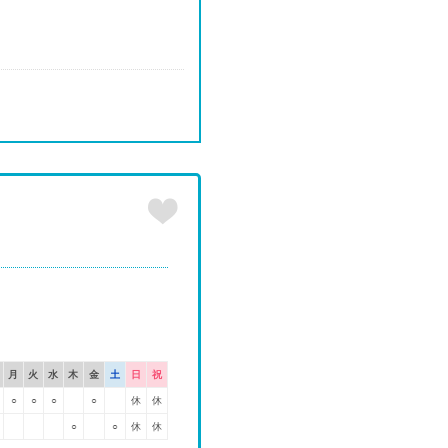
月
火
水
木
金
土
日
祝
○
○
○
○
休
休
○
○
休
休