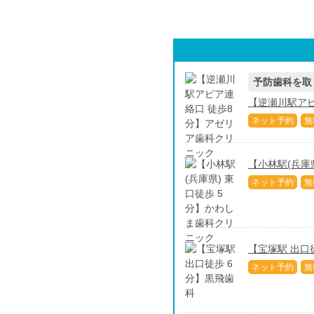
予防歯科を取
【逆瀬川駅アピ
ネット予約
無
【小林駅(兵庫
ネット予約
無
【宝塚駅 出口
ネット予約
無