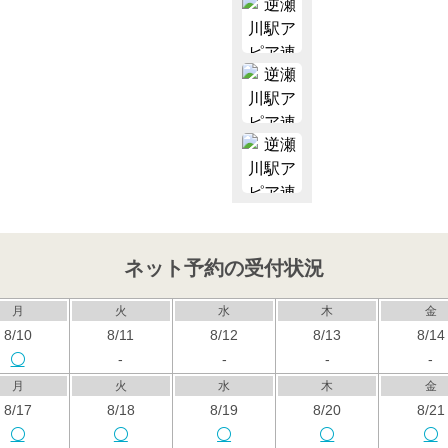
ネット予約の受付状況
月
火
水
木
金
8/10
8/11
8/12
8/13
8/14
-
-
-
-
月
火
水
木
金
8/17
8/18
8/19
8/20
8/21