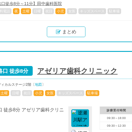
口徒歩8分～11分】田中歯科医院
料電話
夜
土曜
日曜
祝日
小児
女医
キッズスペース
駐車場
まとめ
アゼリア歯科クリニック
口 徒歩8分
メディカルステージ2階〔
地図
〕
土曜
日曜
祝日
小児
女医
キッズスペース
駐車場
診療受付時間
09:30～18:00
09:30～12:30