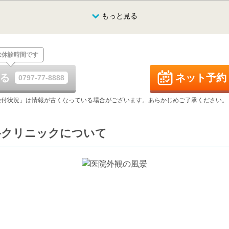
月
火
水
木
金
もっと見る
8/24
8/25
8/26
8/27
8/28
月
火
水
木
金
は休診時間です
8/31
9/1
9/2
9/3
9/4
る
ネット予約
0797-77-8888
月
火
水
木
金
9/7
9/8
9/9
9/10
9/11
受付状況」は情報が古くなっている場合がございます。あらかじめご了承ください。
月
火
水
木
金
科クリニックについて
9/14
9/15
9/16
9/17
9/18
月
火
水
木
金
9/21
9/22
9/23
9/24
9/25
休
休
休
月
火
水
9/28
9/29
9/30