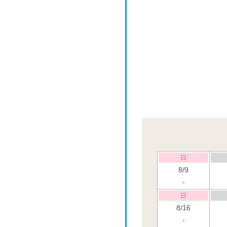
日
8/9
-
日
8/16
-