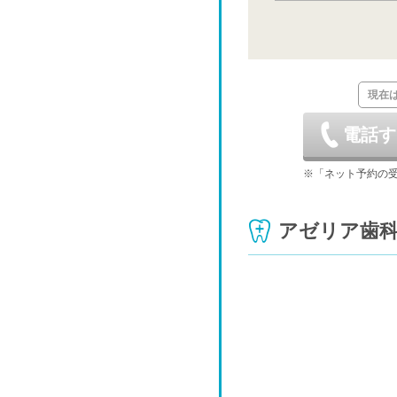
日
8/23
休
日
現在
8/30
休
電話す
日
9/6
※「ネット予約の
休
日
アゼリア歯
9/13
休
日
9/20
休
日
9/27
休