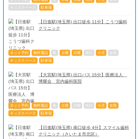
キッズスペース
駐車場
【日進駅(埼玉県) 出口徒歩 11分】こうづ歯科
クリニック
ネット予約
無料電話
夜
土曜
日曜
祝日
小児
女医
キッズスペース
駐車場
【大宮駅(埼玉県) 出口バス 15分】医療法人
博耀会 宮内歯科医院
ネット予約
無料電話
夜
土曜
日曜
祝日
小児
女医
キッズスペース
駐車場
【日進駅(埼玉県) 南口徒歩 4分】スマイル歯科
クリニック（さいたま市北区）