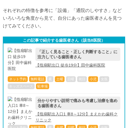
それぞれの特徴を参考に「設備」「通院のしやすさ」など
いろいろな角度から見て、自分にあった歯医者さんを見つ
けてみてください。
この記事で紹介する歯医者さん（該当
8
医院）
「正しく見ること・正しく判断すること」に
注力している歯医者さん
【指扇駅出口 徒歩19分】田中歯科医院
ネット予約
無料電話
夜
土曜
日曜
祝日
小児
女医
キッズスペース
駐車場
分かりやすい説明で痛みも考慮し治療を進め
る歯医者さん
【指扇駅出入口1 車8～12分】まえかわ歯科ク
リニック
ネット予約
無料電話
夜
土曜
日曜
祝日
小児
女医