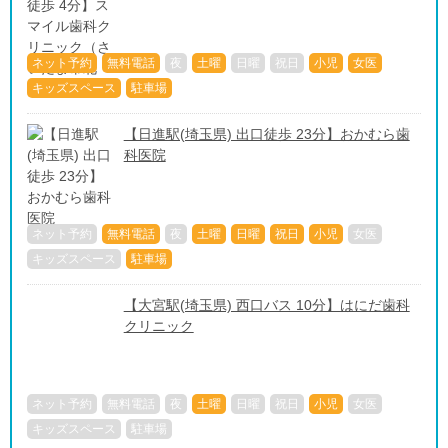
ネット予約
無料電話
夜
土曜
日曜
祝日
小児
女医
キッズスペース
駐車場
【日進駅(埼玉県) 出口徒歩 23分】おかむら歯
科医院
ネット予約
無料電話
夜
土曜
日曜
祝日
小児
女医
キッズスペース
駐車場
【大宮駅(埼玉県) 西口バス 10分】はにだ歯科
クリニック
ネット予約
無料電話
夜
土曜
日曜
祝日
小児
女医
キッズスペース
駐車場