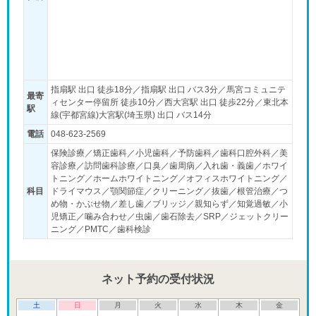
指扇駅 出口 徒歩18分／指扇駅 出口 バス3分／馬宮コミュニテ
最寄
ィセンター停留所 徒歩10分／西大宮駅 出口 徒歩22分／東北本
駅
線(宇都宮線)大宮駅(埼玉県) 出口 バス14分
電話
048-623-2569
保険診療／矯正歯科／小児歯科／予防歯科／歯科口腔外科／美
容診療／訪問歯科診療／口臭／歯周病／入れ歯・義歯／ホワイ
トニング／ホームホワイトニング／オフィスホワイトニング／
科目
ドライマウス／顎関節症／クリーニング／抜歯／根管治療／つ
め物・かぶせ物／差し歯／ブリッジ／親知らず／知覚過敏／小
児矯正／噛み合わせ／虫歯／歯石除去／SRP／ジェットクリー
ニング／PMTC／歯科検診
ネット予約の受付状況
土
日
月
火
水
木
金