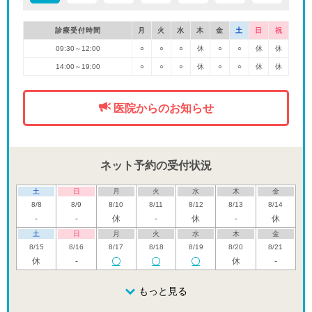
診療受付時間
月
火
水
木
金
土
日
祝
09:30～12:00
○
○
○
休
○
○
休
休
14:00～19:00
○
○
○
休
○
○
休
休
医院からのお知らせ
ネット予約の受付状況
土
日
月
火
水
木
金
8/8
8/9
8/10
8/11
8/12
8/13
8/14
-
-
休
-
休
-
休
土
日
月
火
水
木
金
8/15
8/16
8/17
8/18
8/19
8/20
8/21
休
-
休
-
土
日
月
火
水
木
金
8/22
8/23
8/24
もっと見る
8/25
8/26
8/27
8/28
-
休
休