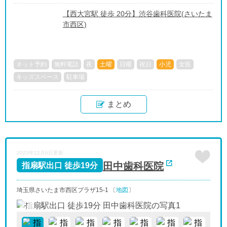
【西大宮駅 徒歩 20分】渋谷歯科医院(さいたま
市西区)
ネット予約
無料電話
夜
土曜
日曜
祝日
小児
女医
キッズスペース
駐車場
まとめ
2023年12月6日更新
田中歯科医院
指扇駅出口 徒歩19分
埼玉県さいたま市西区プラザ15-1 〔
地図
〕