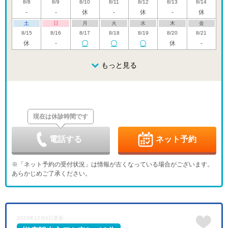
8/8
8/9
8/10
8/11
8/12
8/13
8/14
-
-
休
-
休
-
休
土
日
月
火
水
木
金
8/15
8/16
8/17
8/18
8/19
8/20
8/21
休
-
休
-
土
日
月
火
水
木
金
8/22
8/23
8/24
もっと見る
8/25
8/26
8/27
8/28
-
休
休
土
日
月
火
水
木
金
8/29
8/30
8/31
9/1
9/2
9/3
9/4
休
休
現在は休診時間です
土
日
月
火
水
木
金
9/5
9/6
9/7
9/8
9/9
9/10
9/11
休
-
-
休
-
電話する
ネット予約
土
日
月
火
水
木
金
9/12
9/13
9/14
9/15
9/16
9/17
9/18
※「ネット予約の受付状況」は情報が古くなっている場合がございます。
-
休
-
-
-
休
-
あらかじめご了承ください。
土
日
月
火
水
木
金
9/19
9/20
9/21
9/22
9/23
9/24
9/25
-
休
休
休
休
休
-
土
日
月
火
水
2023年12月6日更新
9/26
9/27
9/28
9/29
9/30