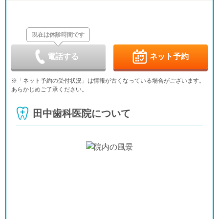
土
日
月
火
水
木
金
8/29
8/30
8/31
9/1
9/2
9/3
9/4
休
休
現在は休診時間です
土
日
月
火
水
木
金
9/5
9/6
9/7
9/8
9/9
9/10
9/11
休
-
-
休
-
電話する
ネット予約
土
日
月
火
水
木
金
9/12
9/13
9/14
9/15
9/16
9/17
9/18
※「ネット予約の受付状況」は情報が古くなっている場合がございます。
-
休
-
-
-
休
-
あらかじめご了承ください。
土
日
月
火
水
木
金
9/19
9/20
9/21
9/22
9/23
9/24
9/25
田中歯科医院について
-
休
休
休
休
休
-
土
日
月
火
水
9/26
9/27
9/28
9/29
9/30
-
休
-
-
-