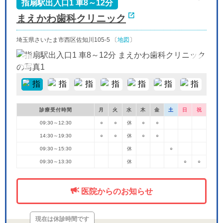
-
休
-
-
-
指扇駅出入口1 車8～12分
まえかわ歯科クリニック
埼玉県さいたま市西区佐知川105-5 〔
地図
〕
診療受付時間
月
火
水
木
金
土
日
祝
09:30～12:30
○
○
休
○
○
14:30～19:30
○
○
休
○
○
09:30～15:30
休
○
09:30～13:30
休
○
○
医院からのお知らせ
現在は休診時間です