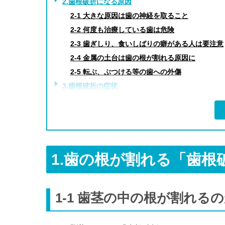
2.歯根破折になる原因
2-1 大きな原因は歯の神経を取ること
2-2 何度も治療している歯は危険
2-3 歯ぎしり、食いしばりの癖がある人は要注意
2-4 金属の土台は歯の根が割れる原因に
2-5 転ぶ、ぶつける等の歯への外傷
3.歯根破折の症状
3-1 歯茎の腫れ・膨らみができる
3-2 被せものが外れる
3-3 噛むと違和感がある
3-4 神経を取って治療してある歯が急に痛み出す
1.歯の根が割れる「歯根
4.歯根破折を治療する2つの方法
4-1 口腔内接着法
4-2 口腔外接着再植法
1-1 歯茎の中の根が割れる
5.歯根破折を防ぐ3つの方法
5-1 とにかく虫歯を放置しない