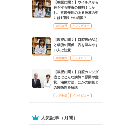
【教授に聞く】ウイルスから
身を守る唾液の役割！しか
し、抗菌作用のある唾液の中
には1億以上の細菌？
大学教授
インタビュー
【教授に聞く】口腔癌(がん)
と細胞の関係！舌を噛みやす
い人は注意
大学教授
インタビュー
【教授に聞く】口腔カンジダ
症とはどんな病気？原因や症
状、治療方法、ほかの病気と
の関係性を解説
大学教授
インタビュー
人気記事（月間）