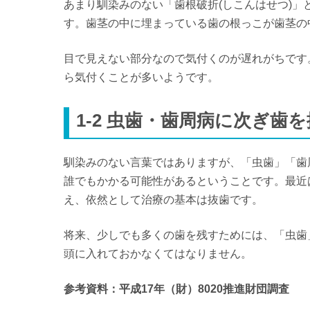
5-2 神経を残す治療法を選ぶ
あまり馴染みのない「歯根破折(しこんはせつ)」
5-3 金属の代わりにグラスファイバーの土台を入
す。歯茎の中に埋まっている歯の根っこが歯茎の
6.まとめ
目で見えない部分なので気付くのが遅れがちです
ら気付くことが多いようです。
1-2 虫歯・歯周病に次ぎ歯
馴染みのない言葉ではありますが、「虫歯」「歯
誰でもかかる可能性があるということです。最近
え、依然として治療の基本は抜歯です。
将来、少しでも多くの歯を残すためには、「虫歯
頭に入れておかなくてはなりません。
参考資料：平成17年（財）8020推進財団調査