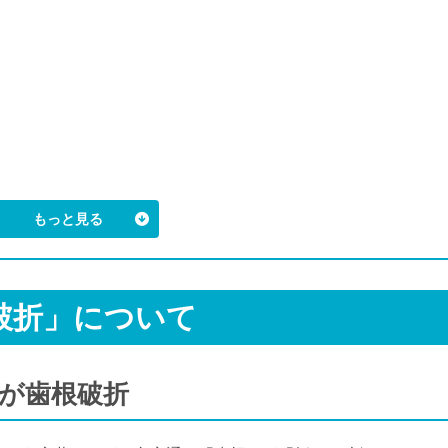
破折」について
のが歯根破折