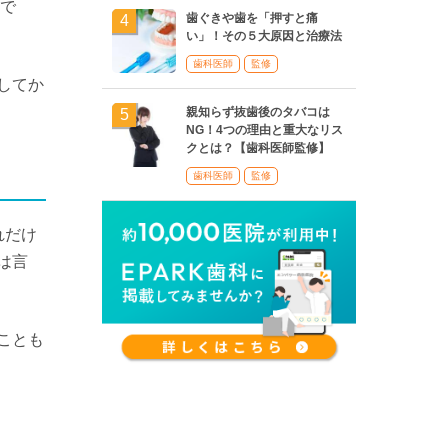
とで
歯ぐきや歯を「押すと痛
い」！その５大原因と治療法
歯科医師
監修
してか
親知らず抜歯後のタバコは
NG！4つの理由と重大なリス
クとは？【歯科医師監修】
歯科医師
監修
れだけ
は言
ことも