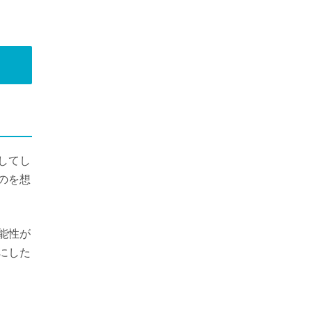
してし
のを想
能性が
にした