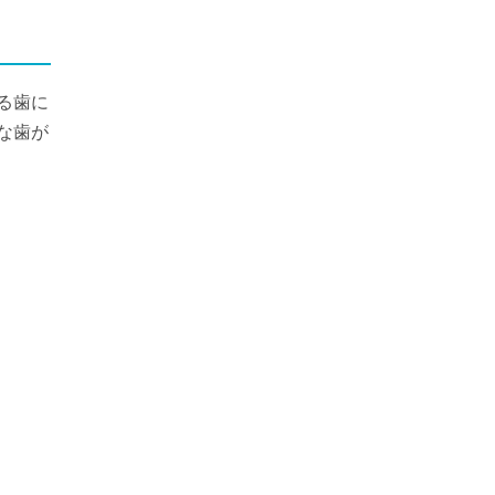
る歯に
な歯が