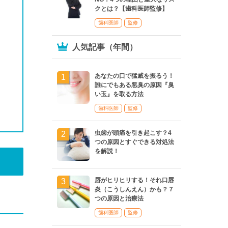
クとは？【歯科医師監修】
歯科医師
監修
人気記事（年間）
あなたの口で猛威を振るう！
誰にでもある悪臭の原因『臭
い玉』を取る方法
歯科医師
監修
虫歯が頭痛を引き起こす？4
つの原因とすぐできる対処法
を解説！
唇がヒリヒリする！それ口唇
炎（こうしんえん）かも？７
つの原因と治療法
歯科医師
監修