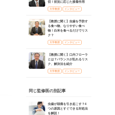
切！状況に応じた接着作用
大学教授
インタビュー
【教授に聞く】虫歯を予防す
る食べ物、なりやすい食べ
物！白米を食べるだけでリス
ク？
大学教授
インタビュー
【教授に聞く】口内フローラ
とは？バランスが乱れるリス
ク、解決法を紹介
大学教授
インタビュー
同じ監修医の別記事
虫歯が頭痛を引き起こす？4
つの原因とすぐできる対処法
を解説！