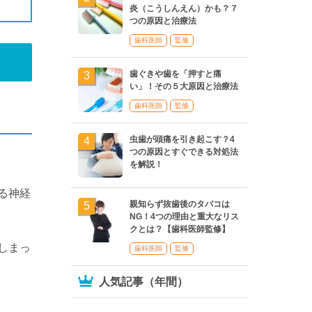
炎（こうしんえん）かも？７
つの原因と治療法
歯科医師
監修
歯ぐきや歯を「押すと痛
い」！その５大原因と治療法
歯科医師
監修
虫歯が頭痛を引き起こす？4
つの原因とすぐできる対処法
を解説！
る神経
親知らず抜歯後のタバコは
NG！4つの理由と重大なリス
クとは？【歯科医師監修】
しまっ
歯科医師
監修
人気記事（年間）