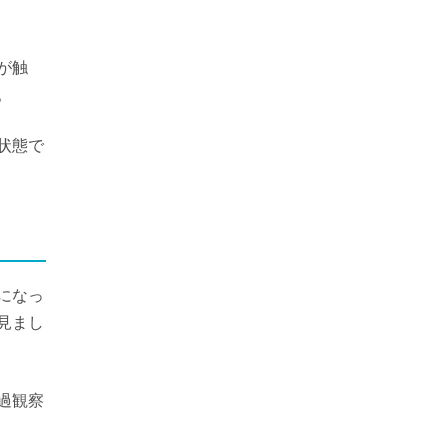
が触
。
状態で
になっ
見まし
過観察