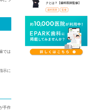
クとは？【歯科医師監修】
歯科医師
監修
歯では
指示に
が手作