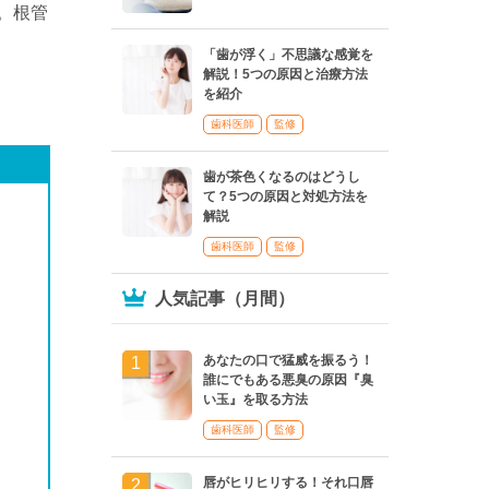
。根管
「歯が浮く」不思議な感覚を
解説！5つの原因と治療方法
を紹介
歯科医師
監修
歯が茶色くなるのはどうし
て？5つの原因と対処方法を
解説
歯科医師
監修
人気記事（月間）
あなたの口で猛威を振るう！
誰にでもある悪臭の原因『臭
い玉』を取る方法
歯科医師
監修
唇がヒリヒリする！それ口唇