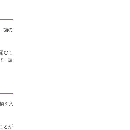
、歯の
痛むこ
認・調
物を入
ことが