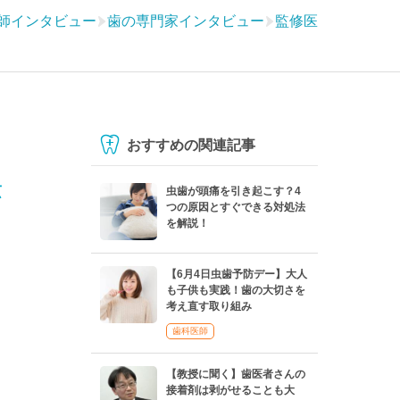
師インタビュー
歯の専門家インタビュー
監修医
おすすめの関連記事
法
虫歯が頭痛を引き起こす？4
つの原因とすぐできる対処法
を解説！
【6月4日虫歯予防デー】大人
も子供も実践！歯の大切さを
考え直す取り組み
歯科医師
【教授に聞く】歯医者さんの
接着剤は剥がせることも大