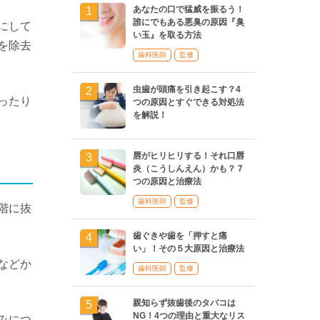
あなたの口で猛威を振るう！
誰にでもある悪臭の原因『臭
にして
い玉』を取る方法
を除去
歯科医師
監修
虫歯が頭痛を引き起こす？4
ったり
つの原因とすぐできる対処法
を解説！
唇がヒリヒリする！それ口唇
炎（こうしんえん）かも？７
つの原因と治療法
歯科医師
監修
階に抜
歯ぐきや歯を「押すと痛
い」！その５大原因と治療法
などか
歯科医師
監修
親知らず抜歯後のタバコは
NG！4つの理由と重大なリス
みにつ