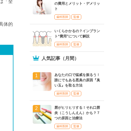
は「全
の費用とメリット・デメリッ
ト
歯科医師
監修
具体的
いくらかかるの？インプラン
ト“費用”について解説
歯科医師
監修
人気記事（月間）
あなたの口で猛威を振るう！
誰にでもある悪臭の原因『臭
い玉』を取る方法
歯科医師
監修
唇がヒリヒリする！それ口唇
炎（こうしんえん）かも？７
つの原因と治療法
歯科医師
監修