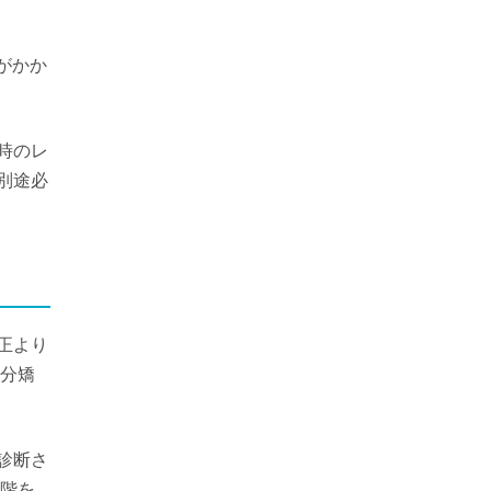
がかか
時のレ
別途必
正より
部分矯
診断さ
段階を