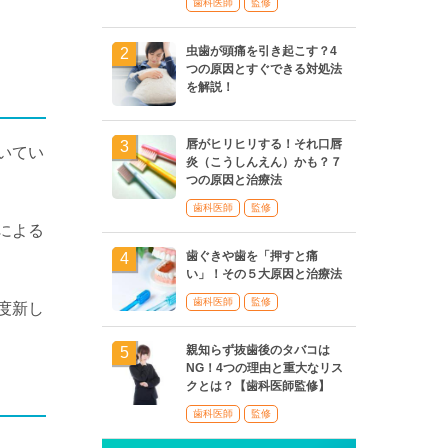
歯科医師
監修
虫歯が頭痛を引き起こす？4
つの原因とすぐできる対処法
を解説！
唇がヒリヒリする！それ口唇
いてい
炎（こうしんえん）かも？７
つの原因と治療法
歯科医師
監修
による
歯ぐきや歯を「押すと痛
い」！その５大原因と治療法
歯科医師
監修
度新し
親知らず抜歯後のタバコは
NG！4つの理由と重大なリス
クとは？【歯科医師監修】
歯科医師
監修