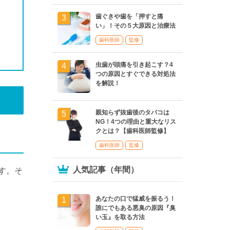
歯ぐきや歯を「押すと痛
い」！その５大原因と治療法
歯科医師
監修
虫歯が頭痛を引き起こす？4
つの原因とすぐできる対処法
を解説！
親知らず抜歯後のタバコは
NG！4つの理由と重大なリス
クとは？【歯科医師監修】
歯科医師
監修
人気記事（年間）
す。そ
あなたの口で猛威を振るう！
誰にでもある悪臭の原因『臭
い玉』を取る方法