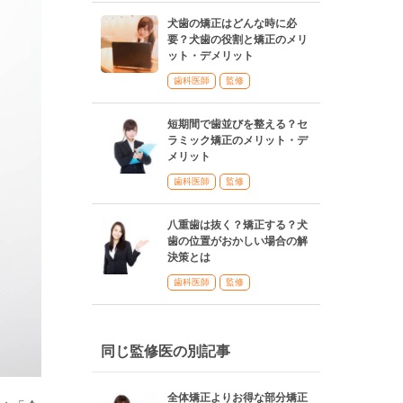
犬歯の矯正はどんな時に必
要？犬歯の役割と矯正のメリ
ット・デメリット
歯科医師
監修
短期間で歯並びを整える？セ
ラミック矯正のメリット・デ
メリット
歯科医師
監修
八重歯は抜く？矯正する？犬
歯の位置がおかしい場合の解
決策とは
歯科医師
監修
同じ監修医の別記事
全体矯正よりお得な部分矯正