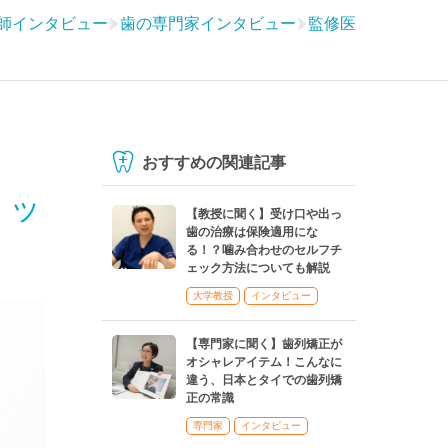
師インタビュー
歯の専門家インタビュー
監修医
おすすめの関連記事
リッ
【教授に聞く】受け口や出っ
歯の治療は保険適用にな
る！？噛み合わせのセルフチ
ェック方法についても解説
大学教授
インタビュー
【専門家に聞く】歯列矯正が
オシャレアイテム！こんなに
違う、日本とタイでの歯列矯
正の常識
専門家
インタビュー