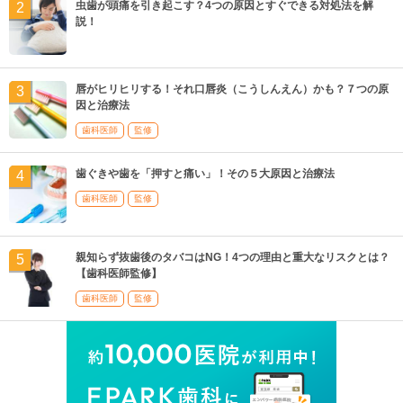
虫歯が頭痛を引き起こす？4つの原因とすぐできる対処法を解
説！
唇がヒリヒリする！それ口唇炎（こうしんえん）かも？７つの原
因と治療法
歯科医師
監修
歯ぐきや歯を「押すと痛い」！その５大原因と治療法
歯科医師
監修
親知らず抜歯後のタバコはNG！4つの理由と重大なリスクとは？
【歯科医師監修】
歯科医師
監修