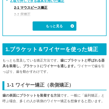
2.取り外しできる器具を用いた矯正
2-1 マウスピース矯正
2-2 床矯正
3.美容面に特化した矯正
3-1 部分矯正（ワイヤー矯正）
3-2 セラミック矯正
4.矯正費用の「高い・安い」はどのように判断する？
1.ブラケット＆ワイヤーを使った矯正
5.まとめ
もっとも普及している矯正方法です。
歯にブラケットと呼ばれる器
具を装着し、ブラケットにワイヤーを通します。
ワイヤーで歯を引
っぱり、歯を動かすわけです。
1-1 ワイヤー矯正（表側矯正）
歯の表面にブラケットを装着する方法
です。一般に「歯列矯正」と
呼ぶ場合、多くの人が表側のワイヤー矯正を想像すると思います。