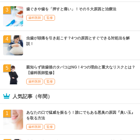
歯ぐきや歯を「押すと痛い」！その５大原因と治療法
歯科医師
監修
虫歯が頭痛を引き起こす？4つの原因とすぐできる対処法を解
説！
親知らず抜歯後のタバコはNG！4つの理由と重大なリスクとは？
【歯科医師監修】
歯科医師
監修
人気記事（年間）
あなたの口で猛威を振るう！誰にでもある悪臭の原因『臭い玉』
を取る方法
歯科医師
監修