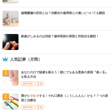
歯槽膿漏の症状とは？治療法や歯周病との違いについても解説
銀歯がしみるのは何故？歯科医師が原因と対処法を解説！
人気記事（月間）
あなたの口で猛威を振るう！誰にでもある悪臭の原因『臭い玉』
を取る方法
歯科医師
監修
唇がヒリヒリする！それ口唇炎（こうしんえん）かも？７つの原
因と治療法
歯科医師
監修