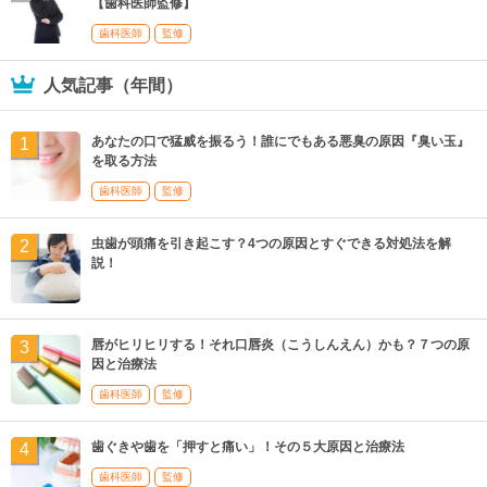
【歯科医師監修】
歯科医師
監修
人気記事（年間）
あなたの口で猛威を振るう！誰にでもある悪臭の原因『臭い玉』
を取る方法
歯科医師
監修
虫歯が頭痛を引き起こす？4つの原因とすぐできる対処法を解
説！
唇がヒリヒリする！それ口唇炎（こうしんえん）かも？７つの原
因と治療法
歯科医師
監修
歯ぐきや歯を「押すと痛い」！その５大原因と治療法
歯科医師
監修