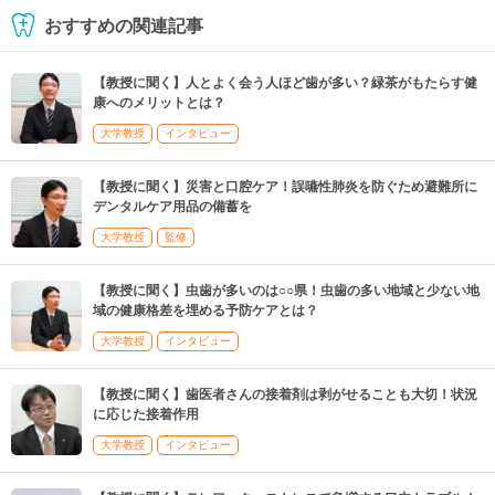
おすすめの関連記事
【教授に聞く】人とよく会う人ほど歯が多い？緑茶がもたらす健
康へのメリットとは？
大学教授
インタビュー
【教授に聞く】災害と口腔ケア！誤嚥性肺炎を防ぐため避難所に
デンタルケア用品の備蓄を
大学教授
監修
【教授に聞く】虫歯が多いのは○○県！虫歯の多い地域と少ない地
域の健康格差を埋める予防ケアとは？
大学教授
インタビュー
【教授に聞く】歯医者さんの接着剤は剥がせることも大切！状況
に応じた接着作用
大学教授
インタビュー