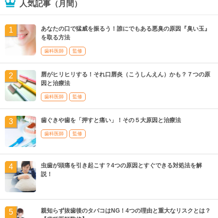
人気記事（月間）
あなたの口で猛威を振るう！誰にでもある悪臭の原因『臭い玉』
を取る方法
歯科医師
監修
唇がヒリヒリする！それ口唇炎（こうしんえん）かも？７つの原
因と治療法
歯科医師
監修
歯ぐきや歯を「押すと痛い」！その５大原因と治療法
歯科医師
監修
虫歯が頭痛を引き起こす？4つの原因とすぐできる対処法を解
説！
親知らず抜歯後のタバコはNG！4つの理由と重大なリスクとは？