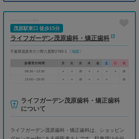
9/17
9/18
9/19
9/20
9/21
9/22
9/23
休
休
休
休
休
木
金
土
日
月
火
水
2024年2月19日更新
9/24
9/25
9/26
9/27
9/28
9/29
9/30
休
休
茂原駅東口 徒歩15分
ライフガーデン茂原歯科・矯正歯科
千葉県茂原市六ツ野八貫野2785-1 〔
地図
〕
診療受付時間
月
火
水
木
金
土
日
祝
09:30～13:30
○
○
休
○
○
○
○
休
15:00～18:00
○
○
休
○
○
○
休
ライフガーデン茂原歯科・矯正歯科
について
ライフガーデン茂原歯科・矯正歯科は、ショッピン
グセンター内にある歯医者さんです。駐車場は十分