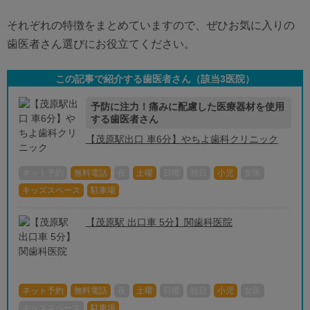
それぞれの特徴をまとめていますので、ぜひお気に入りの
歯医者さん選びにお役立てください。
この記事で紹介する歯医者さん（該当
3
医院）
予防に注力！痛みに配慮した医療器材を使用
する歯医者さん
【茂原駅出口 車6分】やちよ歯科クリニック
ネット予約
無料電話
夜
土曜
日曜
祝日
小児
女医
キッズスペース
駐車場
【茂原駅 出口車 5分】関歯科医院
ネット予約
無料電話
夜
土曜
日曜
祝日
小児
女医
キッズスペース
駐車場