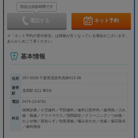
現在は休診時間です
木
金
土
日
月
火
水
9/3
9/4
9/5
9/6
9/7
9/8
9/9
休
休
電話する
ネット予約
木
金
土
日
月
火
水
9/10
9/11
9/12
9/13
9/14
9/15
9/16
※「ネット予約の受付状況」は情報が古くなっている場合がございます。
休
休
あらかじめご了承ください。
木
金
土
日
月
火
水
9/17
9/18
9/19
9/20
9/21
9/22
9/23
基本情報
休
休
休
休
休
木
金
土
日
月
火
水
9/24
9/25
9/26
9/27
9/28
9/29
9/30
休
休
297-0029 千葉県茂原市高師413-38
住所
最寄
茂原駅 出口 車5分
駅
電話
0475-23-8781
保険診療／小児歯科／予防歯科／歯科口腔外科／歯周病／入れ
歯・義歯／ドライマウス／顎関節症／クリーニング／つめ物・
科目
かぶせ物／親知らず／知覚過敏／噛み合わせ／虫歯／歯石除去
／歯科検診