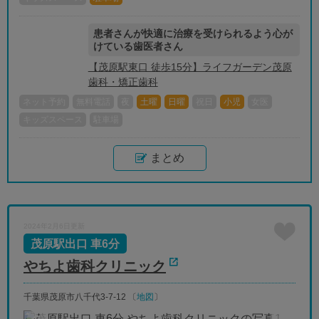
患者さんが快適に治療を受けられるよう心が
けている歯医者さん
【茂原駅東口 徒歩15分】ライフガーデン茂原
歯科・矯正歯科
ネット予約
無料電話
夜
土曜
日曜
祝日
小児
女医
キッズスペース
駐車場
まとめ
2024年2月6日更新
茂原駅出口 車6分
やちよ歯科クリニック
千葉県茂原市八千代3-7-12 〔
地図
〕