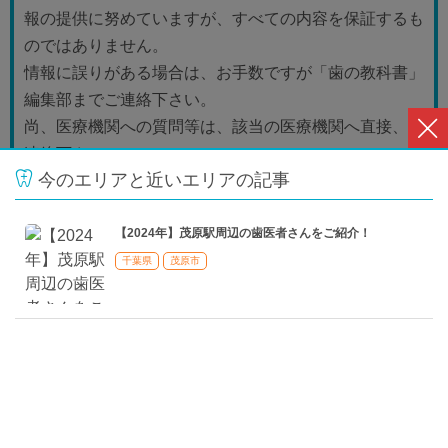
報の提供に努めていますが、すべての内容を保証するも
のではありません。
情報に誤りがある場合は、お手数ですが「歯の教科書」
編集部までご連絡下さい。
尚、医療機関への質問等は、該当の医療機関へ直接、ご
連絡下さい。
今のエリアと近いエリアの記事
【2024年】茂原駅周辺の歯医者さんをご紹介！
千葉県
茂原市
茂原市の歯医者さん一覧へ
不正確な情報を報告
おすすめの関連記事