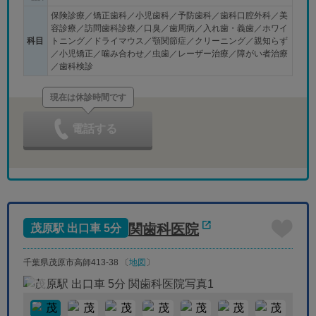
保険診療／矯正歯科／小児歯科／予防歯科／歯科口腔外科／美
容診療／訪問歯科診療／口臭／歯周病／入れ歯・義歯／ホワイ
科目
トニング／ドライマウス／顎関節症／クリーニング／親知らず
／小児矯正／噛み合わせ／虫歯／レーザー治療／障がい者治療
／歯科検診
現在は休診時間です
電話する
関歯科医院
茂原駅 出口車 5分
千葉県茂原市高師413-38 〔
地図
〕