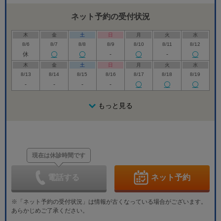
ネット予約の受付状況
木
金
土
日
月
火
水
8/6
8/7
8/8
8/9
8/10
8/11
8/12
休
-
-
木
金
土
日
月
火
水
8/13
8/14
8/15
8/16
8/17
8/18
8/19
-
-
-
-
木
金
土
日
月
火
水
8/20
8/21
8/22
もっと見る
8/23
8/24
8/25
8/26
休
休
木
金
土
日
月
火
水
8/27
8/28
8/29
8/30
8/31
9/1
9/2
休
休
現在は休診時間です
木
金
土
日
月
火
水
9/3
9/4
9/5
9/6
9/7
9/8
9/9
休
休
電話する
ネット予約
木
金
土
日
月
火
水
9/10
9/11
9/12
9/13
9/14
9/15
9/16
※「ネット予約の受付状況」は情報が古くなっている場合がございます。
休
休
あらかじめご了承ください。
木
金
土
日
月
火
水