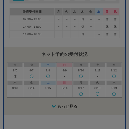
診療受付時間
月
火
水
木
金
土
日
祝
09:30～13:00
○
○
○
休
○
○
休
休
14:00～18:00
○
○
○
休
○
休
休
14:00～18:30
休
○
休
休
ネット予約の受付状況
木
金
土
日
月
火
水
8/6
8/7
8/8
8/9
8/10
8/11
8/12
休
-
-
木
金
土
日
月
火
水
8/13
8/14
8/15
8/16
8/17
8/18
8/19
-
-
-
-
木
金
土
日
月
火
水
8/20
8/21
8/22
もっと見る
8/23
8/24
8/25
8/26
休
休
木
金
土
日
月
火
水
8/27
8/28
8/29
8/30
8/31
9/1
9/2
休
休