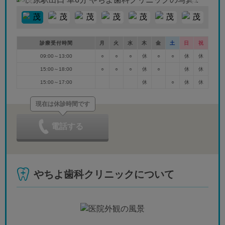
診療受付時間
月
火
水
木
金
土
日
祝
09:00～13:00
○
○
○
休
○
○
休
休
15:00～18:00
○
○
○
休
○
休
休
15:00～17:00
休
○
休
休
現在は休診時間です
電話する
やちよ歯科クリニックについて