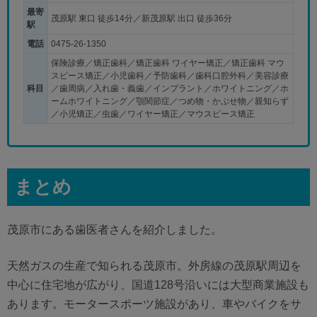
最寄
茂原駅 東口 徒歩14分／新茂原駅 出口 徒歩36分
駅
電話
0475-26-1350
保険診療／矯正歯科／矯正歯科 ワイヤー矯正／矯正歯科 マウ
スピース矯正／小児歯科／予防歯科／歯科口腔外科／美容診療
科目
／歯周病／入れ歯・義歯／インプラント／ホワイトニング／ホ
ームホワイトニング／顎関節症／つめ物・かぶせ物／親知らず
／小児矯正／虫歯／ワイヤー矯正／マウスピース矯正
まとめ
茂原市にある歯医者さんを紹介しました。
天然ガスの生産で知られる茂原市。外房線の茂原駅周辺を
中心に住宅地が広がり、国道128号沿いには大型商業施設も
あります。モータースポーツ施設があり、車やバイクをサ