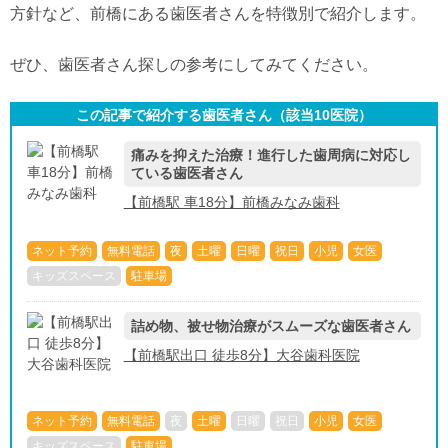
方針など、前橋にある歯医者さんを特徴別で紹介します。
ぜひ、歯医者さん探しの参考にしてみてください。
この記事で紹介する歯医者さん（該当
10
医院）
痛みを抑えた治療！進行した歯周病に対応し
ている歯医者さん
【前橋駅 車18分】前橋みなみ歯科
ネット予約
無料電話
夜
土曜
日曜
祝日
小児
女医
キッズスペース
駐車場
詰め物、被せ物治療がスムーズな歯医者さん
【前橋駅出口 徒歩8分】大谷歯科医院
ネット予約
無料電話
夜
土曜
日曜
祝日
小児
女医
キッズスペース
駐車場