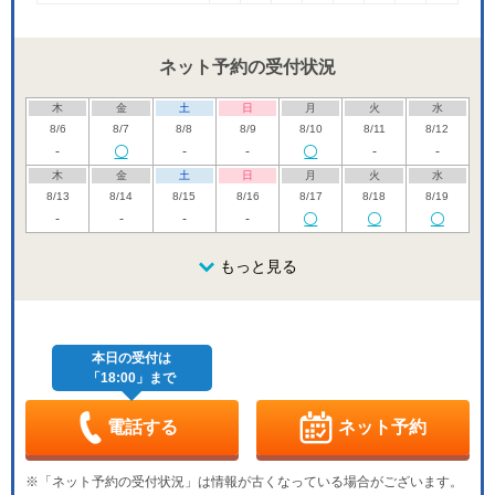
ネット予約の受付状況
木
金
土
日
月
火
水
8/6
8/7
8/8
8/9
8/10
8/11
8/12
-
-
-
-
-
木
金
土
日
月
火
水
8/13
8/14
8/15
8/16
8/17
8/18
8/19
-
-
-
-
木
金
土
日
月
火
水
8/20
8/21
8/22
もっと見る
8/23
8/24
8/25
8/26
休
休
木
金
土
日
月
火
水
8/27
8/28
8/29
8/30
8/31
9/1
9/2
休
本日の受付は
「18:00」まで
木
金
土
日
月
火
水
9/3
9/4
9/5
9/6
9/7
9/8
9/9
休
-
-
-
電話する
ネット予約
木
金
土
日
月
火
水
9/10
9/11
9/12
9/13
9/14
9/15
9/16
※「ネット予約の受付状況」は情報が古くなっている場合がございます。
-
-
-
休
-
-
-