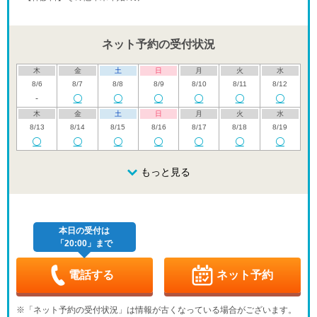
ネット予約の受付状況
木
金
土
日
月
火
水
8/6
8/7
8/8
8/9
8/10
8/11
8/12
-
木
金
土
日
月
火
水
8/13
8/14
8/15
8/16
8/17
8/18
8/19
木
金
土
日
月
火
水
8/20
8/21
8/22
もっと見る
8/23
8/24
8/25
8/26
木
金
土
日
月
火
水
8/27
8/28
8/29
8/30
8/31
9/1
9/2
本日の受付は
「20:00」まで
木
金
土
日
月
火
水
9/3
9/4
9/5
9/6
9/7
9/8
9/9
-
-
-
-
電話する
ネット予約
木
金
土
日
月
火
水
9/10
9/11
9/12
9/13
9/14
9/15
9/16
※「ネット予約の受付状況」は情報が古くなっている場合がございます。
-
-
-
-
-
-
-