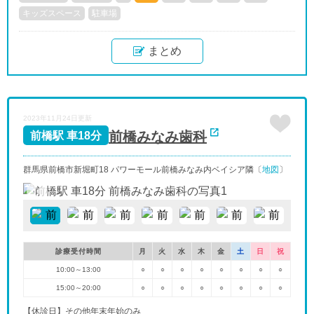
キッズスペース
駐車場
まとめ
2023年11月24日更新
前橋みなみ歯科
前橋駅 車18分
群馬県前橋市新堀町18 パワーモール前橋みなみ内ベイシア隣〔
地図
〕
診療受付時間
月
火
水
木
金
土
日
祝
10:00～13:00
○
○
○
○
○
○
○
○
15:00～20:00
○
○
○
○
○
○
○
○
【休診日】その他年末年始のみ