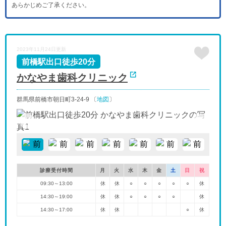
あらかじめご了承ください。
木
金
土
日
月
火
水
9/17
9/18
9/19
9/20
9/21
9/22
9/23
-
-
-
休
休
休
休
木
金
土
日
月
火
水
2023年11月24日更新
9/24
9/25
9/26
9/27
9/28
9/29
9/30
-
-
-
休
-
-
-
前橋駅出口徒歩20分
かなやま歯科クリニック
群馬県前橋市朝日町3-24-9 〔
地図
〕
診療受付時間
月
火
水
木
金
土
日
祝
09:30～13:00
休
休
○
○
○
○
○
休
14:30～19:00
休
休
○
○
○
○
休
14:30～17:00
休
休
○
休