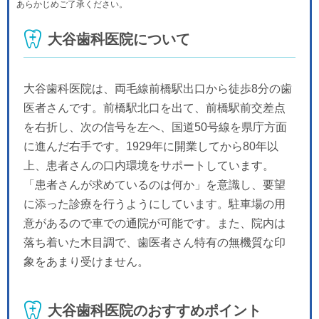
あらかじめご了承ください。
木
金
土
日
月
火
水
9/17
9/18
9/19
9/20
9/21
9/22
9/23
大谷歯科医院について
-
-
-
休
休
休
休
木
金
土
日
月
火
水
9/24
9/25
9/26
9/27
9/28
9/29
9/30
-
-
-
休
-
-
-
大谷歯科医院は、両毛線前橋駅出口から徒歩8分の歯
医者さんです。前橋駅北口を出て、前橋駅前交差点
を右折し、次の信号を左へ、国道50号線を県庁方面
に進んだ右手です。1929年に開業してから80年以
上、患者さんの口内環境をサポートしています。
「患者さんが求めているのは何か」を意識し、要望
に添った診療を行うようにしています。駐車場の用
意があるので車での通院が可能です。また、院内は
落ち着いた木目調で、歯医者さん特有の無機質な印
象をあまり受けません。
大谷歯科医院のおすすめポイント