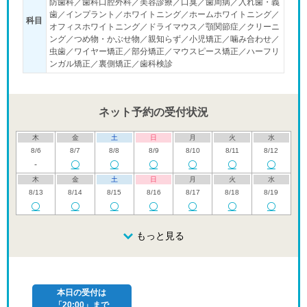
防歯科／歯科口腔外科／美容診療／口臭／歯周病／入れ歯・義
歯／インプラント／ホワイトニング／ホームホワイトニング／
科目
オフィスホワイトニング／ドライマウス／顎関節症／クリーニ
ング／つめ物・かぶせ物／親知らず／小児矯正／噛み合わせ／
虫歯／ワイヤー矯正／部分矯正／マウスピース矯正／ハーフリ
ンガル矯正／裏側矯正／歯科検診
ネット予約の受付状況
木
金
土
日
月
火
水
8/6
8/7
8/8
8/9
8/10
8/11
8/12
-
木
金
土
日
月
火
水
8/13
8/14
8/15
8/16
8/17
8/18
8/19
木
金
土
日
月
火
水
8/20
8/21
8/22
もっと見る
8/23
8/24
8/25
8/26
木
金
土
日
月
火
水
8/27
8/28
8/29
8/30
8/31
9/1
9/2
本日の受付は
「20:00」まで
木
金
土
日
月
火
水