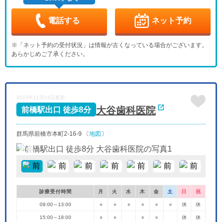
9/3
9/4
9/5
9/6
9/7
9/8
9/9
-
-
-
-
電話する
ネット予約
木
金
土
日
月
火
水
9/10
9/11
9/12
9/13
9/14
9/15
9/16
※「ネット予約の受付状況」は情報が古くなっている場合がございます。
-
-
-
-
-
-
-
あらかじめご了承ください。
木
金
土
日
月
火
水
9/17
9/18
9/19
9/20
9/21
9/22
9/23
-
-
-
-
-
-
-
木
金
土
日
月
火
水
2023年11月24日更新
9/24
9/25
9/26
9/27
9/28
9/29
9/30
-
-
-
-
-
-
-
大谷歯科医院
前橋駅出口 徒歩8分
群馬県前橋市本町2-16-9 〔
地図
〕
診療受付時間
月
火
水
木
金
土
日
祝
09:00～13:00
○
○
○
○
○
○
休
休
15:00～18:00
○
○
○
○
休
休