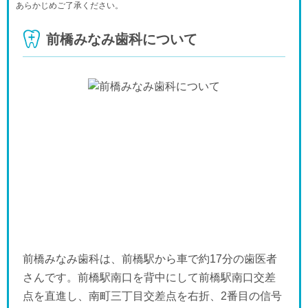
あらかじめご了承ください。
木
金
土
日
月
火
水
9/17
9/18
9/19
9/20
9/21
9/22
9/23
前橋みなみ歯科について
-
-
-
-
-
-
-
木
金
土
日
月
火
水
9/24
9/25
9/26
9/27
9/28
9/29
9/30
-
-
-
-
-
-
-
前橋みなみ歯科は、前橋駅から車で約17分の歯医者
さんです。前橋駅南口を背中にして前橋駅南口交差
点を直進し、南町三丁目交差点を右折、2番目の信号