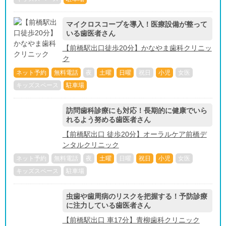
マイクロスコープを導入！医療設備が整って
いる歯医者さん
【前橋駅出口徒歩20分】かなやま歯科クリニッ
ク
ネット予約
無料電話
夜
土曜
日曜
祝日
小児
女医
キッズスペース
駐車場
訪問歯科診療にも対応！長期的に健康でいら
れるよう努める歯医者さん
【前橋駅出口 徒歩20分】オーラルケア前橋デ
ンタルクリニック
ネット予約
無料電話
夜
土曜
日曜
祝日
小児
女医
キッズスペース
駐車場
虫歯や歯周病のリスクを把握する！予防診療
に注力している歯医者さん
【前橋駅出口 車17分】青柳歯科クリニック