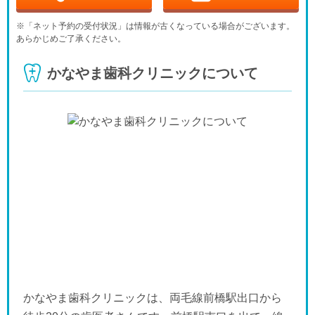
木
金
土
日
月
火
水
9/10
9/11
9/12
9/13
9/14
9/15
9/16
※「ネット予約の受付状況」は情報が古くなっている場合がございます。
休
-
-
-
休
-
-
あらかじめご了承ください。
木
金
土
日
月
火
水
9/17
9/18
9/19
9/20
9/21
9/22
9/23
かなやま歯科クリニックについて
-
休
-
-
休
休
休
木
金
土
日
月
火
水
9/24
9/25
9/26
9/27
9/28
9/29
9/30
-
-
-
-
休
休
-
かなやま歯科クリニックは、両毛線前橋駅出口から