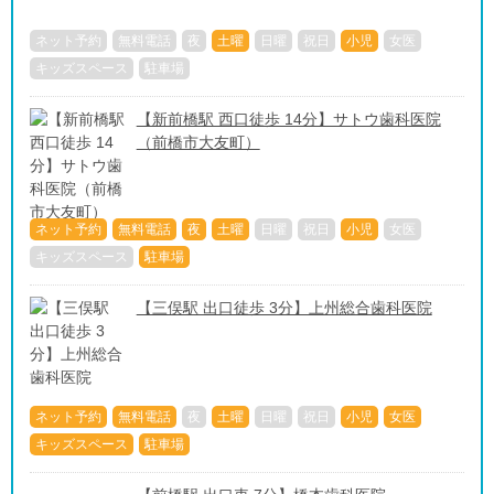
ネット予約
無料電話
夜
土曜
日曜
祝日
小児
女医
キッズスペース
駐車場
【新前橋駅 西口徒歩 14分】サトウ歯科医院
（前橋市大友町）
ネット予約
無料電話
夜
土曜
日曜
祝日
小児
女医
キッズスペース
駐車場
【三俣駅 出口徒歩 3分】上州総合歯科医院
ネット予約
無料電話
夜
土曜
日曜
祝日
小児
女医
キッズスペース
駐車場