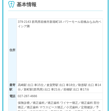
基本情報
379-2143 群馬県前橋市新堀町18 パワーモール前橋みなみ内ベ
イシア隣
住所
最寄
高崎駅 出口 車15分／倉賀野駅 出口 車18分／駒形駅 出口 車14
駅
分／新町駅(群馬県) 出口 車21分／前橋駅 出口 車17分
電話
027-287-4666
保険診療／矯正歯科／矯正歯科 ワイヤー矯正／矯正歯科 部分
矯正／矯正歯科 マウスピース矯正／小児歯科／定期健診／予