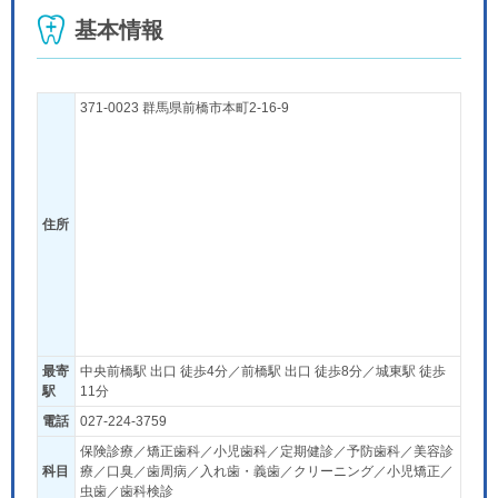
基本情報
371-0023 群馬県前橋市本町2-16-9
住所
最寄
中央前橋駅 出口 徒歩4分／前橋駅 出口 徒歩8分／城東駅 徒歩
駅
11分
電話
027-224-3759
保険診療／矯正歯科／小児歯科／定期健診／予防歯科／美容診
科目
療／口臭／歯周病／入れ歯・義歯／クリーニング／小児矯正／
虫歯／歯科検診