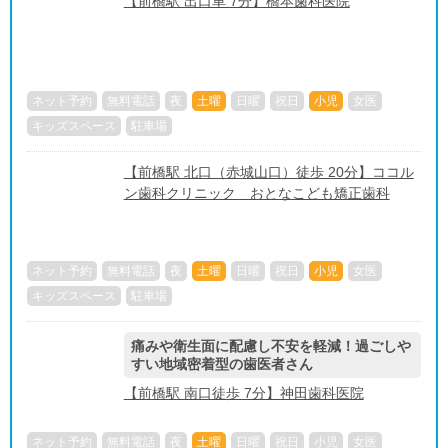
【前橋駅 出口車 7分】橋本歯科医院
ネット予約
無料電話
夜
土曜
日曜
祝日
小児
女医
キッズスペース
駐車場
【前橋駅 北口（赤城山口）徒歩 20分】ココル
ン歯科クリニック おとなこども矯正歯科
ネット予約
無料電話
夜
土曜
日曜
祝日
小児
女医
キッズスペース
駐車場
痛みや衛生面に配慮し不安を軽減！過ごしや
すい地域密着型の歯医者さん
【前橋駅 南口徒歩 7分】神田歯科医院
ネット予約
無料電話
夜
土曜
日曜
祝日
小児
女医