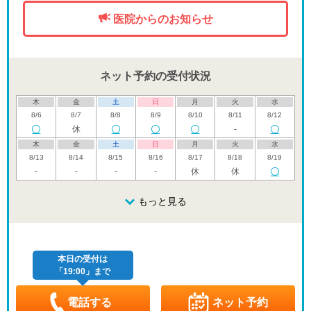
医院からのお知らせ
ネット予約の受付状況
木
金
土
日
月
火
水
8/6
8/7
8/8
8/9
8/10
8/11
8/12
休
-
木
金
土
日
月
火
水
8/13
8/14
8/15
8/16
8/17
8/18
8/19
-
-
-
-
休
休
木
金
土
日
月
火
水
8/20
8/21
8/22
もっと見る
8/23
8/24
8/25
8/26
休
休
木
金
土
日
月
火
水
8/27
8/28
8/29
8/30
8/31
9/1
9/2
休
休
本日の受付は
「19:00」まで
木
金
土
日
月
火
水
9/3
9/4
9/5
9/6
9/7
9/8
9/9
-
休
-
-
電話する
ネット予約