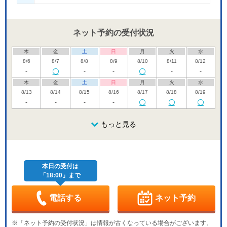
ネット予約の受付状況
木
金
土
日
月
火
水
8/6
8/7
8/8
8/9
8/10
8/11
8/12
-
-
-
-
-
木
金
土
日
月
火
水
8/13
8/14
8/15
8/16
8/17
8/18
8/19
-
-
-
-
木
金
土
日
月
火
水
8/20
8/21
8/22
もっと見る
8/23
8/24
8/25
8/26
休
休
木
金
土
日
月
火
水
8/27
8/28
8/29
8/30
8/31
9/1
9/2
休
本日の受付は
「18:00」まで
木
金
土
日
月
火
水
9/3
9/4
9/5
9/6
9/7
9/8
9/9
休
-
-
-
電話する
ネット予約
木
金
土
日
月
火
水
9/10
9/11
9/12
9/13
9/14
9/15
9/16
※「ネット予約の受付状況」は情報が古くなっている場合がございます。
-
-
-
休
-
-
-