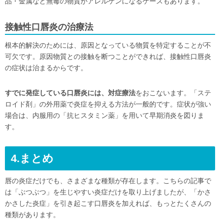
品・金属など無毒の物質がアレルゲンになるケースもあります。
接触性口唇炎の治療法
根本的解決のためには、原因となっている物質を特定することが不
可欠です。原因物質との接触を断つことができれば、接触性口唇炎
の症状は治まるからです。
すでに発症している口唇炎には、対症療法
をおこないます。「ステ
ロイド剤」の外用薬で炎症を抑える方法が一般的です。症状が強い
場合は、内服用の「抗ヒスタミン薬」を用いて早期消炎を図りま
す。
4.まとめ
唇の炎症だけでも、さまざまな種類が存在します。こちらの記事で
は「ぶつぶつ」を生じやすい炎症だけを取り上げましたが、「かさ
かさした炎症」を引き起こす口唇炎を加えれば、もっとたくさんの
種類があります。