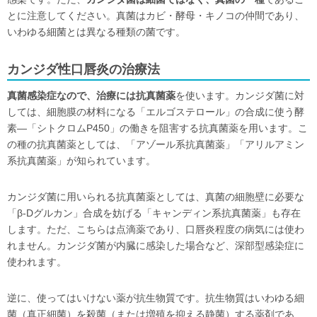
とに注意してください。真菌はカビ・酵母・キノコの仲間であり、
いわゆる細菌とは異なる種類の菌です。
カンジダ性口唇炎の治療法
真菌感染症なので、治療には抗真菌薬
を使います。カンジダ菌に対
しては、細胞膜の材料になる「エルゴステロール」の合成に使う酵
素―「シトクロムP450」の働きを阻害する抗真菌薬を用います。こ
の種の抗真菌薬としては、「アゾール系抗真菌薬」「アリルアミン
系抗真菌薬」が知られています。
カンジダ菌に用いられる抗真菌薬としては、真菌の細胞壁に必要な
「β-Dグルカン」合成を妨げる「キャンディン系抗真菌薬」も存在
します。ただ、こちらは点滴薬であり、口唇炎程度の病気には使わ
れません。カンジダ菌が内臓に感染した場合など、深部型感染症に
使われます。
逆に、使ってはいけない薬が抗生物質です。抗生物質はいわゆる細
菌（真正細菌）を殺菌（または増殖を抑える静菌）する薬剤であ