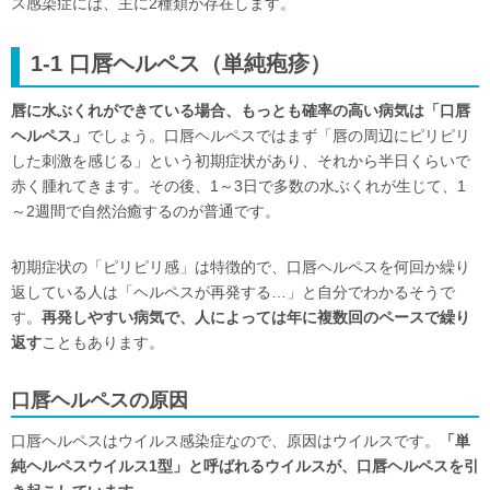
ス感染症には、主に2種類が存在します。
1-1 口唇ヘルペス（単純疱疹）
唇に水ぶくれができている場合、もっとも確率の高い病気は「口唇
ヘルペス」
でしょう。口唇ヘルペスではまず「唇の周辺にピリピリ
した刺激を感じる」という初期症状があり、それから半日くらいで
赤く腫れてきます。その後、1～3日で多数の水ぶくれが生じて、1
～2週間で自然治癒するのが普通です。
初期症状の「ピリピリ感」は特徴的で、口唇ヘルペスを何回か繰り
返している人は「ヘルペスが再発する…」と自分でわかるそうで
す。
再発しやすい病気で、人によっては年に複数回のペースで繰り
返す
こともあります。
口唇ヘルペスの原因
口唇ヘルペスはウイルス感染症なので、原因はウイルスです。
「単
純ヘルペスウイルス1型」と呼ばれるウイルスが、口唇ヘルペスを引