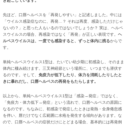
き起こしています。
先ほど、口唇ヘルペスを「再発しやすい」と記述しました。中には
「ウイルス感染症なのに、再発…？ それは再度、感染しただけじゃ
ないの？」と思った人もいるのではないでしょうか？ 実は、ヘルペ
スウイルスの場合、再感染ではなく「再発」が正しい表現です。
ヘ
ルペスウイルスは、一度でも感染すると、ずっと体内に残る
からで
す。
単純ヘルペスウイルス1型は、たいてい幼少期に初感染し、そのまま
体内に棲み続けます。三叉神経節という場所に、いつまでも潜伏す
るのです。そして、
免疫力が低下したり、体力を消耗したりしたと
きに暴れだし、口唇ヘルペスの再発をもたらします。
以上から、単純ヘルペスウイルス1型は「感染→発症」ではなく、
「免疫力・体力低下→発症」という流れで、口唇ヘルペスの原因に
なるのです。ちなみに、初感染で発症したときは発熱・全身倦怠感
を伴い、唇だけでなく広範囲に水疱を発生する傾向があります。な
ので、口唇ヘルペスの症状だけにとどまる場合、基本的には再発例