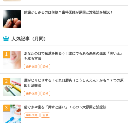
銀歯がしみるのは何故？歯科医師が原因と対処法を解説！
人気記事（月間）
あなたの口で猛威を振るう！誰にでもある悪臭の原因『臭い玉』
を取る方法
歯科医師
監修
唇がヒリヒリする！それ口唇炎（こうしんえん）かも？７つの原
因と治療法
歯科医師
監修
歯ぐきや歯を「押すと痛い」！その５大原因と治療法
歯科医師
監修