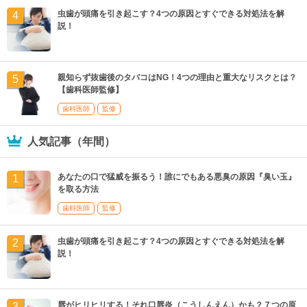
虫歯が頭痛を引き起こす？4つの原因とすぐできる対処法を解
説！
親知らず抜歯後のタバコはNG！4つの理由と重大なリスクとは？
【歯科医師監修】
歯科医師
監修
人気記事（年間）
あなたの口で猛威を振るう！誰にでもある悪臭の原因『臭い玉』
を取る方法
歯科医師
監修
虫歯が頭痛を引き起こす？4つの原因とすぐできる対処法を解
説！
唇がヒリヒリする！それ口唇炎（こうしんえん）かも？７つの原