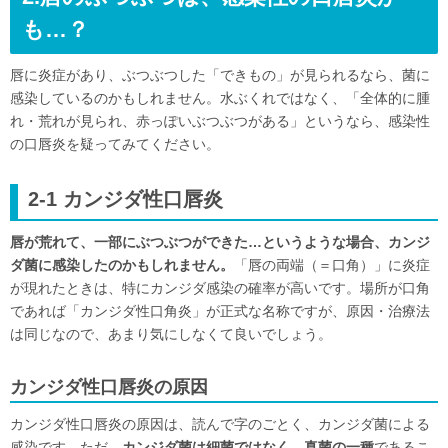
も…？
唇に炎症があり、ぶつぶつした「できもの」が見られるなら、菌に
感染しているのかもしれません。水ぶくれではなく、「全体的に腫
れ・荒れが見られ、赤っぽいぶつぶつがある」というなら、感染性
の口唇炎を疑ってみてください。
2-1 カンジダ性口唇炎
唇が荒れて、一部にぶつぶつができた…というような場合、カンジ
ダ菌に感染したのかもしれません。
「唇の両端（＝口角）」に炎症
が現れたときは、特にカンジダ感染の確率が高いです。場所が口角
であれば「カンジダ性口角炎」が正式な名称ですが、原因・治療法
は同じなので、あまり気にしなくて良いでしょう。
カンジダ性口唇炎の原因
カンジダ性口唇炎の原因は、読んで字のごとく、カンジダ菌による
感染です。ただ、
カンジダ菌は細菌ではなく、真菌の一種
であるこ