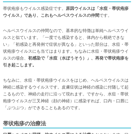
帯状疱疹もウイルス感染症です。
原因ウイルスは「水痘・帯状疱疹
ウイルス」であり、これもヘルペスウイルスの仲間
です。
ヘルペスウイルスの仲間なので、基本的な特徴は単純ヘルペスウイ
ルスと似ています。「一度でも感染すると、体内から根絶できな
い」「初感染と再発例で症状が異なる」といった部分は、水痘・帯
状疱疹ウイルスにも当てはまります。ちなみに水痘・帯状疱疹ウイ
ルスの場合、
初感染で「水痘（水ぼうそう）」、再発で帯状疱疹を
引き起こします。
ちなみに、水痘・帯状疱疹ウイルスをはじめ、ヘルペスウイルスは
神経に感染するウイルスです。皮膚症状は神経の感染に付随して起
こるもので、神経の走行に沿って現れます。ですから、水痘・帯状
疱疹ウイルスが三叉神経（顔の神経）に感染すれば、口内・口唇に
「ぶつぶつ」ができることもあるのです。
帯状疱疹の治療法