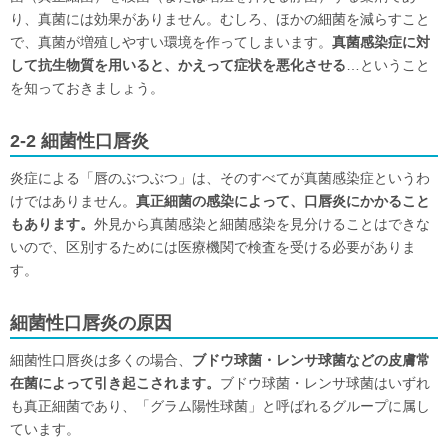
り、真菌には効果がありません。むしろ、ほかの細菌を減らすこと
で、真菌が増殖しやすい環境を作ってしまいます。
真菌感染症に対
して抗生物質を用いると、かえって症状を悪化させる
…ということ
を知っておきましょう。
2-2 細菌性口唇炎
炎症による「唇のぶつぶつ」は、そのすべてが真菌感染症というわ
けではありません。
真正細菌の感染によって、口唇炎にかかること
もあります。
外見から真菌感染と細菌感染を見分けることはできな
いので、区別するためには医療機関で検査を受ける必要がありま
す。
細菌性口唇炎の原因
細菌性口唇炎は多くの場合、
ブドウ球菌・レンサ球菌などの皮膚常
在菌によって引き起こされます。
ブドウ球菌・レンサ球菌はいずれ
も真正細菌であり、「グラム陽性球菌」と呼ばれるグループに属し
ています。