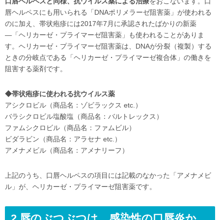
口唇ヘルペスと同様、抗ウイルス薬による治療
をおこないます。口
唇ヘルペスにも用いられる「DNAポリメラーゼ阻害薬」が使われる
のに加え、帯状疱疹には2017年7月に承認されたばかりの新薬
―「ヘリカーゼ・プライマーゼ阻害薬」も使われることがありま
す。ヘリカーゼ・プライマーゼ阻害薬は、DNAが分裂（複製）する
ときの分岐点である「ヘリカーゼ・プライマーゼ複合体」の働きを
阻害する薬剤です。
◆帯状疱疹に使われる抗ウイルス薬
アシクロビル（商品名：ゾビラックス etc.）
バラシクロビル塩酸塩（商品名：バルトレックス）
ファムシクロビル（商品名：ファムビル）
ビダラビン（商品名：アラセナ etc.）
アメナメビル（商品名：アメナリーフ）
上記のうち、口唇ヘルペスの項目には記載のなかった「アメナメビ
ル」が、ヘリカーゼ・プライマーゼ阻害薬です。
2.唇のぶつぶつは、感染性の口唇炎か