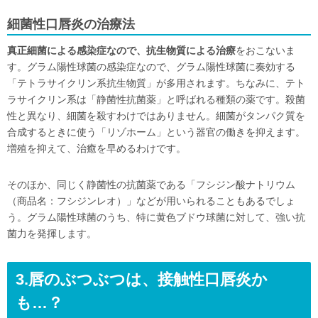
細菌性口唇炎の治療法
真正細菌による感染症なので、抗生物質による治療
をおこないま
す。グラム陽性球菌の感染症なので、グラム陽性球菌に奏効する
「テトラサイクリン系抗生物質」が多用されます。ちなみに、テト
ラサイクリン系は「静菌性抗菌薬」と呼ばれる種類の薬です。殺菌
性と異なり、細菌を殺すわけではありません。細菌がタンパク質を
合成するときに使う「リゾホーム」という器官の働きを抑えます。
増殖を抑えて、治癒を早めるわけです。
そのほか、同じく静菌性の抗菌薬である「フシジン酸ナトリウム
（商品名：フシジンレオ）」などが用いられることもあるでしょ
う。グラム陽性球菌のうち、特に黄色ブドウ球菌に対して、強い抗
菌力を発揮します。
3.唇のぶつぶつは、接触性口唇炎か
も…？