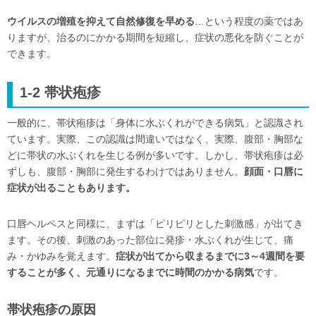
ウイルスの増殖を抑えて自然修復を早める
…という程度の薬ではあ
りますが、治るのにかかる期間を短縮し、症状の悪化を防ぐことが
できます。
1-2 帯状疱疹
一般的に、帯状疱疹は「身体に水ぶくれができる病気」と認識され
ています。実際、この認識は間違いではなく、実際、腹部・胸部な
どに帯状の水ぶくれを生じる例が多いです。しかし、帯状疱疹は必
ずしも、腹部・胸部に発生するわけではありません。
顔面・口唇に
症状が出ることもあります。
口唇ヘルペスと同様に、まずは「ピリピリとした刺激感」が出てき
ます。その後、刺激のあった部位に発疹・水ぶくれが生じて、痛
み・かゆみを覚えます。
症状が出てから収まるまでに3～4週間を要
することが多く、元通りになるまでに時間のかかる病気
です。
帯状疱疹の原因