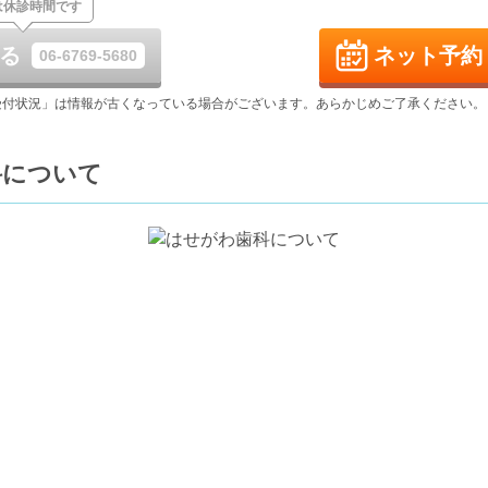
は休診時間です
8/30
8/31
9/1
9/2
9/3
休
る
ネット予約
06-6769-5680
日
月
火
水
木
9/6
9/7
9/8
9/9
9/10
受付状況」は情報が古くなっている場合がございます。あらかじめご了承ください。
休
-
-
-
日
月
火
水
木
科について
9/13
9/14
9/15
9/16
9/17
休
-
-
-
-
日
月
火
水
木
9/20
9/21
9/22
9/23
9/24
休
休
休
休
-
日
月
火
水
9/27
9/28
9/29
9/30
休
-
-
-