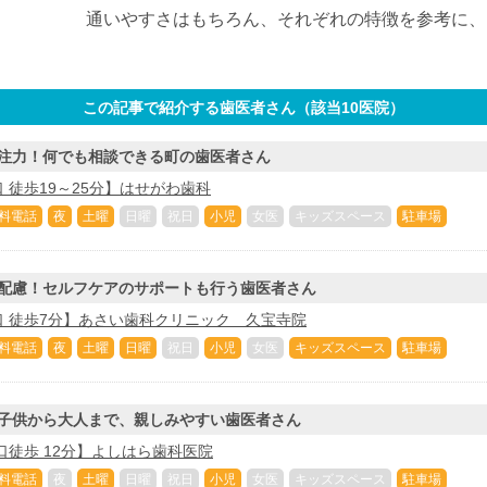
通いやすさはもちろん、それぞれの特徴を参考に、
この記事で紹介する歯医者さん（該当
10
医院）
注力！何でも相談できる町の歯医者さん
 徒歩19～25分】はせがわ歯科
料電話
夜
土曜
日曜
祝日
小児
女医
キッズスペース
駐車場
配慮！セルフケアのサポートも行う歯医者さん
 徒歩7分】あさい歯科クリニック 久宝寺院
料電話
夜
土曜
日曜
祝日
小児
女医
キッズスペース
駐車場
子供から大人まで、親しみやすい歯医者さん
口徒歩 12分】よしはら歯科医院
料電話
夜
土曜
日曜
祝日
小児
女医
キッズスペース
駐車場