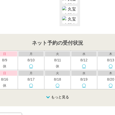
ネット予約の受付状況
日
月
火
水
木
8/9
8/10
8/11
8/12
8/13
休
休
日
月
火
水
木
8/16
8/17
8/18
8/19
8/20
休
日
月
火
水
木
もっと見る
8/23
8/24
8/25
8/26
8/27
休
日
月
火
水
木