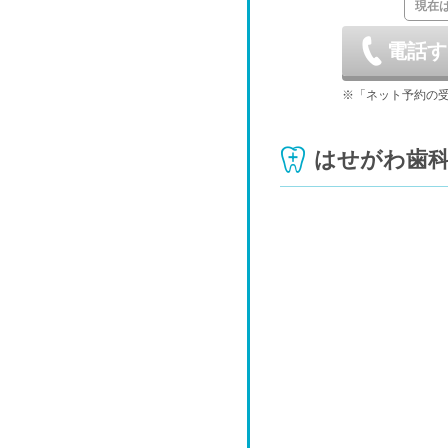
現在
8/29
電話す
土
9/5
※「ネット予約の
土
はせがわ歯
9/12
-
土
9/19
-
土
9/26
-