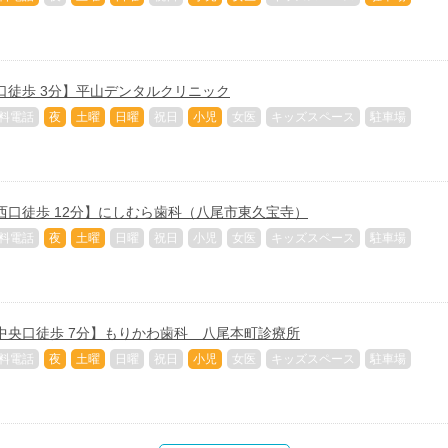
口徒歩 3分】平山デンタルクリニック
料電話
夜
土曜
日曜
祝日
小児
女医
キッズスペース
駐車場
西口徒歩 12分】にしむら歯科（八尾市東久宝寺）
料電話
夜
土曜
日曜
祝日
小児
女医
キッズスペース
駐車場
中央口徒歩 7分】もりかわ歯科 八尾本町診療所
料電話
夜
土曜
日曜
祝日
小児
女医
キッズスペース
駐車場