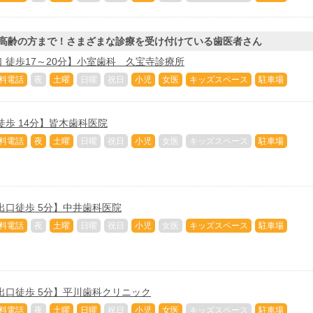
高齢の方まで！さまざまな診療を受け付けている歯医者さん
 徒歩17～20分】小室歯科 久宝寺診療所
料電話
夜
土曜
日曜
祝日
小児
女医
キッズスペース
駐車場
徒歩 14分】皆木歯科医院
料電話
夜
土曜
日曜
祝日
小児
女医
キッズスペース
駐車場
出口徒歩 5分】中井歯科医院
料電話
夜
土曜
日曜
祝日
小児
女医
キッズスペース
駐車場
出口徒歩 5分】平川歯科クリニック
料電話
夜
土曜
日曜
祝日
小児
女医
キッズスペース
駐車場