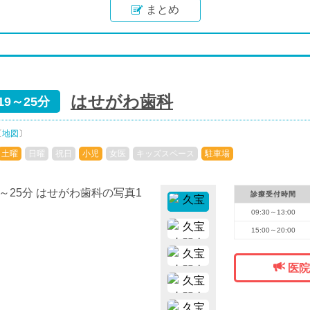
まとめ
はせがわ歯科
9～25分
〔
地図
〕
土曜
日曜
祝日
小児
女医
キッズスペース
駐車場
診療受付時間
09:30～13:00
15:00～20:00
医院