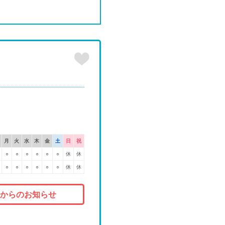
月
火
水
木
金
土
日
祝
○
○
○
○
○
○
休
休
○
○
○
○
○
○
休
休
からのお知らせ