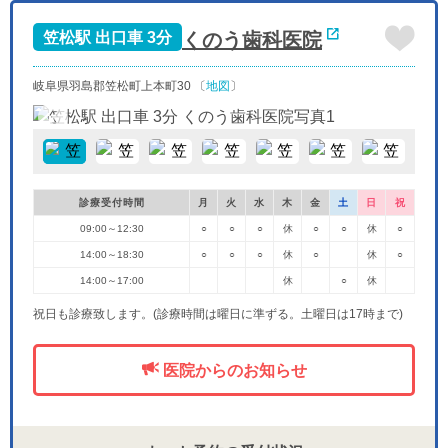
日
月
火
水
9/27
9/28
9/29
9/30
くのう歯科医院
笠松駅 出口車 3分
休
-
-
-
岐阜県羽島郡笠松町上本町30 〔
地図
〕
診療受付時間
月
火
水
木
金
土
日
祝
09:00～12:30
○
○
○
休
○
○
休
○
14:00～18:30
○
○
○
休
○
休
○
14:00～17:00
休
○
休
祝日も診療致します。(診療時間は曜日に準ずる。土曜日は17時まで)
医院からのお知らせ