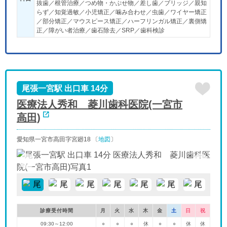
抜歯／根管治療／つめ物・かぶせ物／差し歯／ブリッジ／親知
らず／知覚過敏／小児矯正／噛み合わせ／虫歯／ワイヤー矯正
／部分矯正／マウスピース矯正／ハーフリンガル矯正／裏側矯
正／障がい者治療／歯石除去／SRP／歯科検診
尾張一宮駅 出口車 14分
医療法人秀和 菱川歯科医院(一宮市
高田)
愛知県一宮市高田字宮廻18 〔
地図
〕
診療受付時間
月
火
水
木
金
土
日
祝
09:30～12:00
○
○
○
休
○
○
休
休