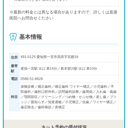
※最新の料金とは異なる場合がありますので、詳しくは直接
医院へお問合せください
基本情報
491-0125 愛知県一宮市高田字宮廻18
住所
最寄
尾張一宮駅 出口 車14分／新木曽川駅 出口 車10分
駅
電話
0586-51-6628
保険診療／矯正歯科／矯正歯科 ワイヤー矯正／小児歯科／予
防歯科／歯科口腔外科／訪問歯科診療／歯周病／入れ歯・義歯
科目
／顎関節症／クリーニング／つめ物・かぶせ物／差し歯／ブリ
ッジ／親知らず／知覚過敏／小児矯正／虫歯／ワイヤー矯正／
歯石除去／歯科検診／床矯正
ネット予約の受付状況