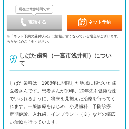
休
休
現在は休診時間です
日
月
火
水
木
金
土
9/6
9/7
9/8
9/9
9/10
9/11
9/12
休
-
休
-
-
電話する
ネット予約
日
月
火
水
木
金
土
9/13
9/14
9/15
9/16
9/17
9/18
9/19
※「ネット予約の受付状況」は情報が古くなっている場合がございます。
休
-
-
-
休
-
-
あらかじめご了承ください。
日
月
火
水
木
金
土
9/20
9/21
9/22
9/23
9/24
9/25
9/26
しばた歯科（一宮市浅井町）につい
休
休
休
休
休
-
-
て
日
月
火
水
9/27
9/28
9/29
9/30
休
-
-
-
しばた歯科は、1988年に開院した地域に根づいた歯
医者さんです。患者さんが10年、20年先も健康な歯
でいられるように、将来を見据えた治療を行ってく
れます。一般診療をはじめ、小児歯科、予防診療、
定期健診、入れ歯、インプラント（※）などの幅広
い治療を行っています。