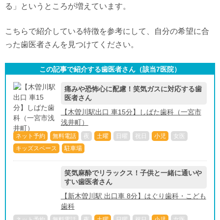
る」というところが増えています。
こちらで紹介している特徴を参考にして、自分の希望に合
った歯医者さんを見つけてください。
この記事で紹介する歯医者さん（該当
7
医院）
痛みや恐怖心に配慮！笑気ガスに対応する歯
医者さん
【木曽川駅出口 車15分】しばた歯科（一宮市
浅井町）
ネット予約
無料電話
夜
土曜
日曜
祝日
小児
女医
キッズスペース
駐車場
笑気麻酔でリラックス！子供と一緒に通いや
すい歯医者さん
【新木曽川駅 出口車 8分】はぐり歯科・こども
歯科
ネット予約
無料電話
夜
土曜
日曜
祝日
小児
女医