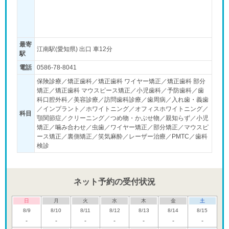
最寄
江南駅(愛知県) 出口 車12分
駅
電話
0586-78-8041
保険診療／矯正歯科／矯正歯科 ワイヤー矯正／矯正歯科 部分
矯正／矯正歯科 マウスピース矯正／小児歯科／予防歯科／歯
科口腔外科／美容診療／訪問歯科診療／歯周病／入れ歯・義歯
／インプラント／ホワイトニング／オフィスホワイトニング／
科目
顎関節症／クリーニング／つめ物・かぶせ物／親知らず／小児
矯正／噛み合わせ／虫歯／ワイヤー矯正／部分矯正／マウスピ
ース矯正／裏側矯正／笑気麻酔／レーザー治療／PMTC／歯科
検診
ネット予約の受付状況
日
月
火
水
木
金
土
8/9
8/10
8/11
8/12
8/13
8/14
8/15
-
-
-
-
-
-
-