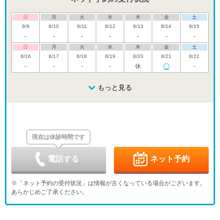
日
月
火
水
木
金
土
8/9
8/10
8/11
8/12
8/13
8/14
8/15
-
-
-
-
-
-
-
日
月
火
水
木
金
土
8/16
8/17
8/18
8/19
8/20
8/21
8/22
-
-
-
-
休
-
日
月
火
水
木
金
土
8/23
8/24
8/25
もっと見る
8/26
8/27
8/28
8/29
休
-
休
日
月
火
水
木
金
土
8/30
8/31
9/1
9/2
9/3
9/4
9/5
休
休
現在は休診時間です
日
月
火
水
木
金
土
9/6
9/7
9/8
9/9
9/10
9/11
9/12
休
-
休
-
-
電話する
ネット予約
日
月
火
水
木
金
土
9/13
9/14
9/15
9/16
9/17
9/18
9/19
※「ネット予約の受付状況」は情報が古くなっている場合がございます。
休
-
-
-
休
-
-
あらかじめご了承ください。
日
月
火
水
木
金
土
9/20
9/21
9/22
9/23
9/24
9/25
9/26
休
休
休
休
休
-
-