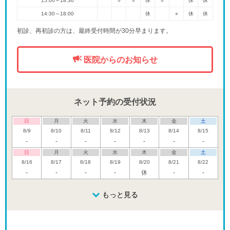
15:00～18:30
○
○
休
○
休
休
14:30～18:00
休
○
休
休
初診、再初診の方は、最終受付時間が30分早まります。
医院からのお知らせ
ネット予約の受付状況
日
月
火
水
木
金
土
8/9
8/10
8/11
8/12
8/13
8/14
8/15
-
-
-
-
-
-
-
日
月
火
水
木
金
土
8/16
8/17
8/18
8/19
8/20
8/21
8/22
-
-
-
-
休
-
-
日
月
火
水
木
金
土
8/23
8/24
8/25
もっと見る
8/26
8/27
8/28
8/29
休
-
休
-
日
月
火
水
木
金
土
8/30
8/31
9/1
9/2
9/3
9/4
9/5