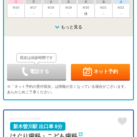
日
月
火
水
木
金
土
8/16
8/17
8/18
8/19
8/20
8/21
8/22
-
-
-
-
休
-
-
日
月
火
水
木
金
土
8/23
8/24
8/25
もっと見る
8/26
8/27
8/28
8/29
休
-
休
-
日
月
火
水
木
金
土
8/30
8/31
9/1
9/2
9/3
9/4
9/5
休
休
現在は休診時間です
日
月
火
水
木
金
土
9/6
9/7
9/8
9/9
9/10
9/11
9/12
休
-
休
-
-
電話する
ネット予約
日
月
火
水
木
金
土
9/13
9/14
9/15
9/16
9/17
9/18
9/19
※「ネット予約の受付状況」は情報が古くなっている場合がございます。
休
-
-
-
休
-
-
あらかじめご了承ください。
日
月
火
水
木
金
土
9/20
9/21
9/22
9/23
9/24
9/25
9/26
休
休
休
休
休
-
-
日
月
火
水
2023年10月13日更新
9/27
9/28
9/29
9/30
休
-
-
-
新木曽川駅 出口車 8分
はぐり歯科・こども歯科