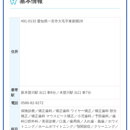
基本情報
491-0132 愛知県一宮市大毛字東新開28
住所
最寄
新木曽川駅 出口 車8分／木曽川駅 出口 車7分
駅
電話
0586-82-9272
保険診療／矯正歯科／矯正歯科 ワイヤー矯正／矯正歯科 部分
矯正／矯正歯科 マウスピース矯正／小児歯科／予防歯科／歯
科口腔外科／美容診療／口臭／歯周病／入れ歯・義歯／ホワイ
トニング／ホームホワイトニング／顎関節症／クリーニング／
科目