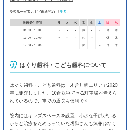
愛知県一宮市大毛字東新開28 〔
地図
〕
診療受付時間
月
火
水
木
金
土
日
祝
09:30～13:00
○
○
○
休
○
○
休
休
15:00～19:00
○
○
○
休
○
休
休
14:00～18:00
休
○
休
休
はぐり歯科・こども歯科について
はぐり歯科・こども歯科は、木曽川駅エリアで2020
年に開院しました。10台収容できる駐車場が備えら
れているので、車での通院も便利です。
院内にはキッズスペースを設置。小さな子供がいる
からと治療をためらっていた親御さんも気兼ねなく