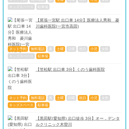
キッズスペース
駐車場
【尾張一宮駅 出口車 14分】医療法人秀和 菱
川歯科医院(一宮市高田)
ネット予約
無料電話
夜
土曜
日曜
祝日
小児
女医
キッズスペース
駐車場
【笠松駅 出口車 3分】くのう歯科医院
ネット予約
無料電話
夜
土曜
日曜
祝日
小児
女医
キッズスペース
駐車場
【黒田駅(愛知県) 出口徒歩 3分】オー，デンタ
ルクリニック木曽川