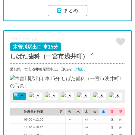
まとめ
2024年1月30日更新
木曽川駅出口 車15分
しばた歯科（一宮市浅井町）
愛知県一宮市浅井町尾関字上川田62-2 〔
地図
〕
診療受付時間
月
火
水
木
金
土
日
祝
09:00～12:00
○
○
○
休
○
○
休
休
14:30～18:30
○
休
休
休