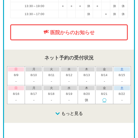
13:30～19:00
○
○
○
休
○
休
休
13:30～17:00
休
○
休
休
医院からのお知らせ
ネット予約の受付状況
日
月
火
水
木
金
土
8/9
8/10
8/11
8/12
8/13
8/14
8/15
-
-
-
-
-
-
-
日
月
火
水
木
金
土
8/16
8/17
8/18
8/19
8/20
8/21
8/22
-
-
-
-
休
-
日
月
火
水
木
金
土
8/23
8/24
8/25
もっと見る
8/26
8/27
8/28
8/29
休
-
休
日
月
火
水
木
金
土
8/30
8/31
9/1
9/2
9/3
9/4
9/5
休
休