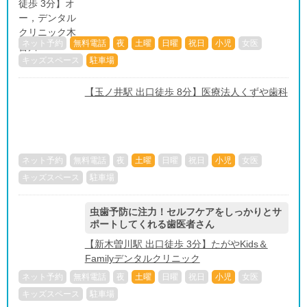
ネット予約
無料電話
夜
土曜
日曜
祝日
小児
女医
キッズスペース
駐車場
【玉ノ井駅 出口徒歩 8分】医療法人くずや歯科
ネット予約
無料電話
夜
土曜
日曜
祝日
小児
女医
キッズスペース
駐車場
虫歯予防に注力！セルフケアをしっかりとサ
ポートしてくれる歯医者さん
【新木曽川駅 出口徒歩 3分】たがやKids＆
Familyデンタルクリニック
ネット予約
無料電話
夜
土曜
日曜
祝日
小児
女医
キッズスペース
駐車場