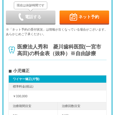
現在は休診時間です
日
月
火
水
木
金
土
9/6
9/7
9/8
9/9
9/10
9/11
9/12
休
-
休
-
-
電話する
ネット予約
日
月
火
水
木
金
土
9/13
9/14
9/15
9/16
9/17
9/18
9/19
※「ネット予約の受付状況」は情報が古くなっている場合がございます。
休
-
-
-
休
-
-
あらかじめご了承ください。
日
月
火
水
木
金
土
9/20
9/21
9/22
9/23
9/24
9/25
9/26
医療法人秀和 菱川歯科医院(一宮市
休
休
休
休
休
-
-
高田)の料金表（抜粋）※自由診療
日
月
火
水
9/27
9/28
9/29
9/30
休
-
-
-
小児矯正
ワイヤー矯正(片顎)
￥330,000