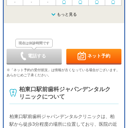
-
-
-
金
土
日
月
火
水
木
8/21
8/22
8/23
もっと見る
8/24
8/25
8/26
8/27
金
土
日
月
火
水
木
8/28
8/29
8/30
8/31
9/1
9/2
9/3
現在は休診時間です
金
土
日
月
火
水
木
9/4
9/5
9/6
9/7
9/8
9/9
9/10
電話する
ネット予約
金
土
日
月
火
水
木
9/11
9/12
9/13
9/14
9/15
9/16
9/17
※「ネット予約の受付状況」は情報が古くなっている場合がございます。
あらかじめご了承ください。
金
土
日
月
火
水
木
9/18
9/19
9/20
9/21
9/22
9/23
9/24
柏東口駅前歯科ジャパンデンタルク
リニックについて
金
土
日
月
火
水
9/25
9/26
9/27
9/28
9/29
9/30
柏東口駅前歯科ジャパンデンタルクリニックは、柏
駅から徒歩3分程度の場所に位置しており、医院の近