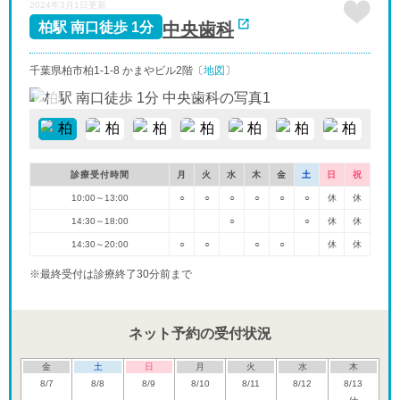
2024年3月1日更新
中央歯科
柏駅 南口徒歩 1分
千葉県柏市柏1-1-8 かまやビル2階〔
地図
〕
診療受付時間
月
火
水
木
金
土
日
祝
10:00～13:00
○
○
○
○
○
○
休
休
14:30～18:00
○
○
休
休
14:30～20:00
○
○
○
○
休
休
※最終受付は診療終了30分前まで
ネット予約の受付状況
金
土
日
月
火
水
木
8/7
8/8
8/9
8/10
8/11
8/12
8/13