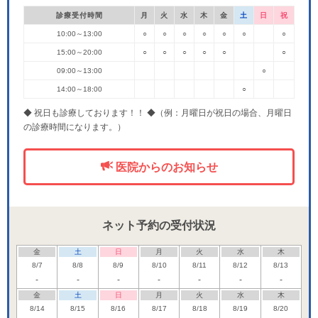
診療受付時間
月
火
水
木
金
土
日
祝
10:00～13:00
○
○
○
○
○
○
○
15:00～20:00
○
○
○
○
○
○
09:00～13:00
○
14:00～18:00
○
◆ 祝日も診療しております！！ ◆（例：月曜日が祝日の場合、月曜日
の診療時間になります。）
医院からのお知らせ
ネット予約の受付状況
金
土
日
月
火
水
木
8/7
8/8
8/9
8/10
8/11
8/12
8/13
-
-
-
-
-
-
-
金
土
日
月
火
水
木
8/14
8/15
8/16
8/17
8/18
8/19
8/20