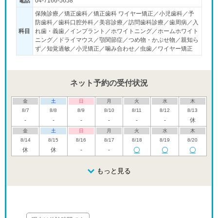
電話
04-7166-5658
保険診療／矯正歯科／矯正歯科 ワイヤー矯正／小児歯科／予
防歯科／歯科口腔外科／美容診療／訪問歯科診療／歯周病／入
科目
れ歯・義歯／インプラント／ホワイトニング／ホームホワイト
ニング／ドライマウス／顎関節症／つめ物・かぶせ物／親知ら
ず／知覚過敏／小児矯正／噛み合わせ／虫歯／ワイヤー矯正
ネット予約の受付状況
金
土
日
月
火
水
木
8/7
8/8
8/9
8/10
8/11
8/12
8/13
-
-
-
-
-
-
休
金
土
日
月
火
水
木
8/14
8/15
8/16
8/17
8/18
8/19
8/20
休
休
-
-
金
土
日
月
火
水
木
8/21
8/22
8/23
もっと見る
8/24
8/25
8/26
8/27
-
休
金
土
日
月
火
水
木
8/28
8/29
8/30
8/31
9/1
9/2
9/3
休