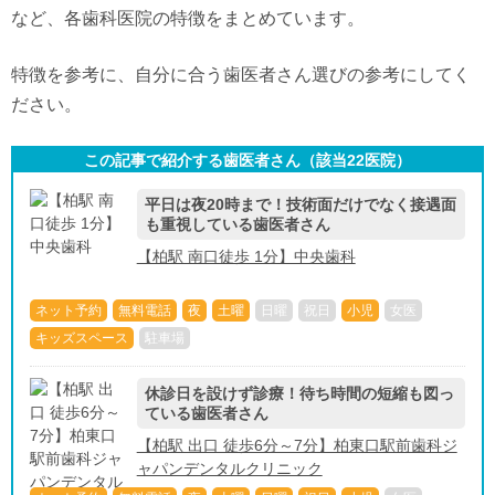
など、各歯科医院の特徴をまとめています。
特徴を参考に、自分に合う歯医者さん選びの参考にしてく
ださい。
この記事で紹介する歯医者さん（該当
22
医院）
平日は夜20時まで！技術面だけでなく接遇面
も重視している歯医者さん
【柏駅 南口徒歩 1分】中央歯科
ネット予約
無料電話
夜
土曜
日曜
祝日
小児
女医
キッズスペース
駐車場
休診日を設けず診療！待ち時間の短縮も図っ
ている歯医者さん
【柏駅 出口 徒歩6分～7分】柏東口駅前歯科ジ
ャパンデンタルクリニック