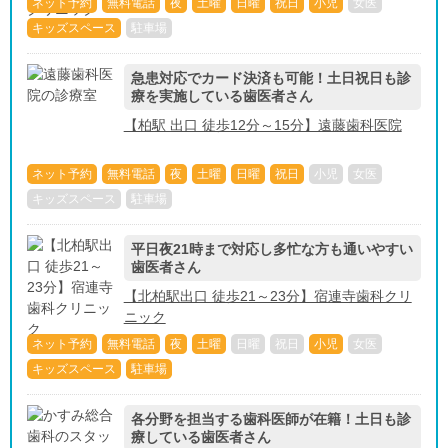
ネット予約
無料電話
夜
土曜
日曜
祝日
小児
女医
キッズスペース
駐車場
急患対応でカード決済も可能！土日祝日も診
療を実施している歯医者さん
【柏駅 出口 徒歩12分～15分】遠藤歯科医院
ネット予約
無料電話
夜
土曜
日曜
祝日
小児
女医
キッズスペース
駐車場
平日夜21時まで対応し多忙な方も通いやすい
歯医者さん
【北柏駅出口 徒歩21～23分】宿連寺歯科クリ
ニック
ネット予約
無料電話
夜
土曜
日曜
祝日
小児
女医
キッズスペース
駐車場
各分野を担当する歯科医師が在籍！土日も診
療している歯医者さん