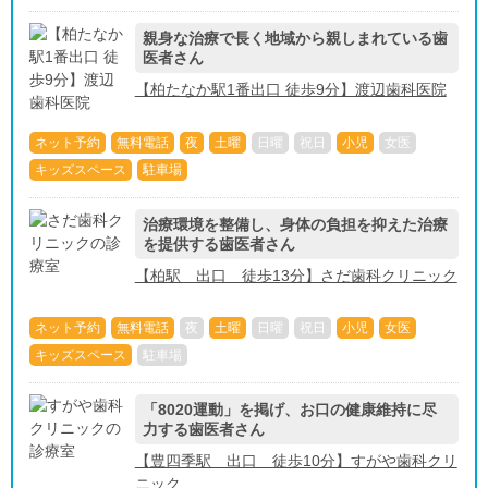
親身な治療で長く地域から親しまれている歯
医者さん
【柏たなか駅1番出口 徒歩9分】渡辺歯科医院
ネット予約
無料電話
夜
土曜
日曜
祝日
小児
女医
キッズスペース
駐車場
治療環境を整備し、身体の負担を抑えた治療
を提供する歯医者さん
【柏駅 出口 徒歩13分】さだ歯科クリニック
ネット予約
無料電話
夜
土曜
日曜
祝日
小児
女医
キッズスペース
駐車場
「8020運動」を掲げ、お口の健康維持に尽
力する歯医者さん
【豊四季駅 出口 徒歩10分】すがや歯科クリ
ニック