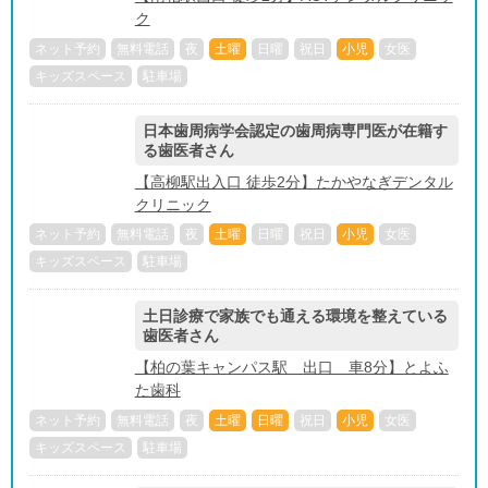
ク
ネット予約
無料電話
夜
土曜
日曜
祝日
小児
女医
キッズスペース
駐車場
日本歯周病学会認定の歯周病専門医が在籍す
る歯医者さん
【高柳駅出入口 徒歩2分】たかやなぎデンタル
クリニック
ネット予約
無料電話
夜
土曜
日曜
祝日
小児
女医
キッズスペース
駐車場
土日診療で家族でも通える環境を整えている
歯医者さん
【柏の葉キャンパス駅 出口 車8分】とよふ
た歯科
ネット予約
無料電話
夜
土曜
日曜
祝日
小児
女医
キッズスペース
駐車場