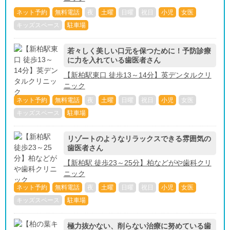
ネット予約
無料電話
夜
土曜
日曜
祝日
小児
女医
キッズスペース
駐車場
若々しく美しい口元を保つために！予防診療
に力を入れている歯医者さん
【新柏駅東口 徒歩13～14分】英デンタルクリ
ニック
ネット予約
無料電話
夜
土曜
日曜
祝日
小児
女医
キッズスペース
駐車場
リゾートのようなリラックスできる雰囲気の
歯医者さん
【新柏駅 徒歩23～25分】柏などがや歯科クリ
ニック
ネット予約
無料電話
夜
土曜
日曜
祝日
小児
女医
キッズスペース
駐車場
極力抜かない、削らない治療に努めている歯