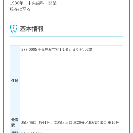
1986年 中央歯科 開業
現在に至る
基本情報
277-0005 千葉県柏市柏1-1-8 かまやビル2階
住所
最寄
柏駅 南口 徒歩1分／南柏駅 出口 車20分／北柏駅 出口 車15分
駅