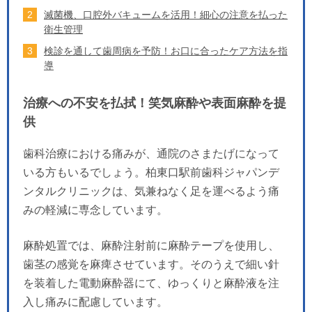
滅菌機、口腔外バキュームを活用！細心の注意を払った
衛生管理
検診を通して歯周病を予防！お口に合ったケア方法を指
導
治療への不安を払拭！笑気麻酔や表面麻酔を提
供
歯科治療における痛みが、通院のさまたげになって
いる方もいるでしょう。柏東口駅前歯科ジャパンデ
ンタルクリニックは、気兼ねなく足を運べるよう痛
みの軽減に専念しています。
麻酔処置では、麻酔注射前に麻酔テープを使用し、
歯茎の感覚を麻痺させています。そのうえで細い針
を装着した電動麻酔器にて、ゆっくりと麻酔液を注
入し痛みに配慮しています。