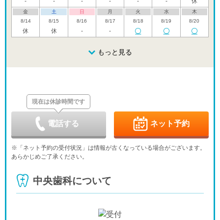
-
-
-
-
-
-
休
金
土
日
月
火
水
木
8/14
8/15
8/16
8/17
8/18
8/19
8/20
休
休
-
-
金
土
日
月
火
水
木
8/21
8/22
8/23
もっと見る
8/24
8/25
8/26
8/27
-
休
金
土
日
月
火
水
木
8/28
8/29
8/30
8/31
9/1
9/2
9/3
休
現在は休診時間です
金
土
日
月
火
水
木
9/4
9/5
9/6
9/7
9/8
9/9
9/10
休
-
-
-
-
電話する
ネット予約
金
土
日
月
火
水
木
9/11
9/12
9/13
9/14
9/15
9/16
9/17
※「ネット予約の受付状況」は情報が古くなっている場合がございます。
-
-
休
-
-
-
-
あらかじめご了承ください。
金
土
日
月
火
水
木
9/18
9/19
9/20
9/21
9/22
9/23
9/24
中央歯科について
-
-
休
休
休
休
-
金
土
日
月
火
水
9/25
9/26
9/27
9/28
9/29
9/30
-
-
休
-
-
-