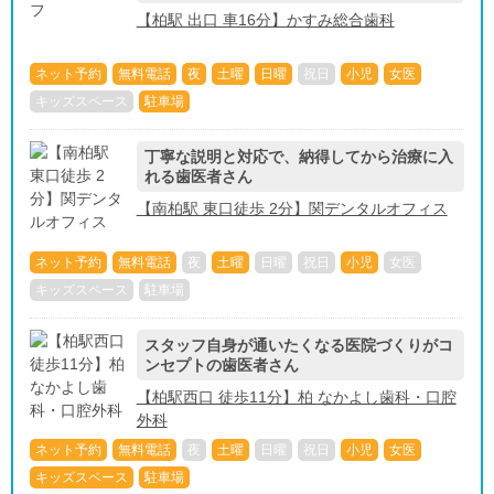
【柏駅 出口 車16分】かすみ総合歯科
ネット予約
無料電話
夜
土曜
日曜
祝日
小児
女医
キッズスペース
駐車場
丁寧な説明と対応で、納得してから治療に入
れる歯医者さん
【南柏駅 東口徒歩 2分】関デンタルオフィス
ネット予約
無料電話
夜
土曜
日曜
祝日
小児
女医
キッズスペース
駐車場
スタッフ自身が通いたくなる医院づくりがコ
ンセプトの歯医者さん
【柏駅西口 徒歩11分】柏 なかよし歯科・口腔
外科
ネット予約
無料電話
夜
土曜
日曜
祝日
小児
女医
キッズスペース
駐車場