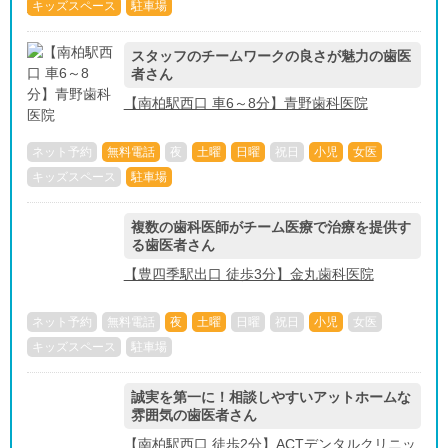
キッズスペース
駐車場
スタッフのチームワークの良さが魅力の歯医
者さん
【南柏駅西口 車6～8分】青野歯科医院
ネット予約
無料電話
夜
土曜
日曜
祝日
小児
女医
キッズスペース
駐車場
複数の歯科医師がチーム医療で治療を提供す
る歯医者さん
【豊四季駅出口 徒歩3分】金丸歯科医院
ネット予約
無料電話
夜
土曜
日曜
祝日
小児
女医
キッズスペース
駐車場
誠実を第一に！相談しやすいアットホームな
雰囲気の歯医者さん
【南柏駅西口 徒歩2分】ACTデンタルクリニッ