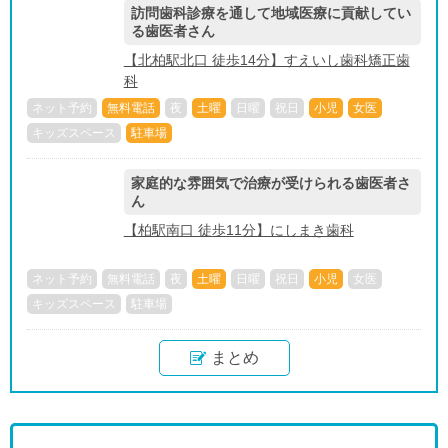
訪問歯科診療を通して地域医療に貢献してい
る歯医者さん
【北柏駅北口 徒歩14分】すえいし歯科矯正歯
科
ネット予約
無料電話
夜
土曜
日曜
祝日
小児
女医
キッズスペース
駐車場
家庭的な雰囲気で治療が受けられる歯医者さ
ん
【柏駅南口 徒歩11分】にしまき歯科
ネット予約
無料電話
夜
土曜
日曜
祝日
小児
女医
キッズスペース
駐車場
まとめ