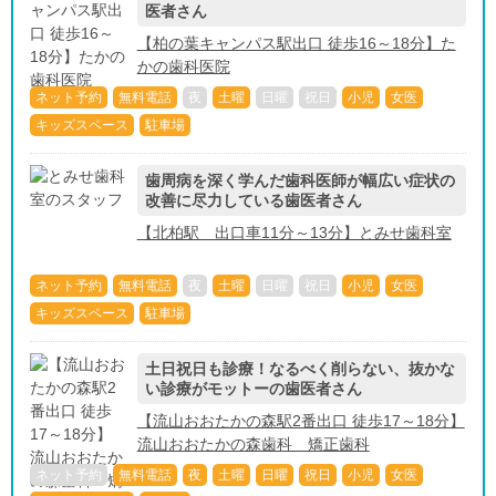
医者さん
【柏の葉キャンパス駅出口 徒歩16～18分】た
かの歯科医院
ネット予約
無料電話
夜
土曜
日曜
祝日
小児
女医
キッズスペース
駐車場
歯周病を深く学んだ歯科医師が幅広い症状の
改善に尽力している歯医者さん
【北柏駅 出口車11分～13分】とみせ歯科室
ネット予約
無料電話
夜
土曜
日曜
祝日
小児
女医
キッズスペース
駐車場
土日祝日も診療！なるべく削らない、抜かな
い診療がモットーの歯医者さん
【流山おおたかの森駅2番出口 徒歩17～18分】
流山おおたかの森歯科 矯正歯科
ネット予約
無料電話
夜
土曜
日曜
祝日
小児
女医