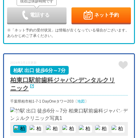
現在は休診時間です
金
土
日
月
火
水
木
9/4
9/5
9/6
9/7
9/8
9/9
9/10
休
-
-
-
-
電話する
ネット予約
金
土
日
月
火
水
木
9/11
9/12
9/13
9/14
9/15
9/16
9/17
※「ネット予約の受付状況」は情報が古くなっている場合がございます。
-
-
休
-
-
-
-
あらかじめご了承ください。
金
土
日
月
火
水
木
9/18
9/19
9/20
9/21
9/22
9/23
9/24
-
-
休
休
休
休
-
金
土
日
月
火
水
2024年3月1日更新
9/25
9/26
9/27
9/28
9/29
9/30
-
-
休
-
-
-
柏駅 出口 徒歩6分～7分
柏東口駅前歯科ジャパンデンタルクリ
ニック
千葉県柏市柏1-7-1 DayOneタワー203〔
地図
〕