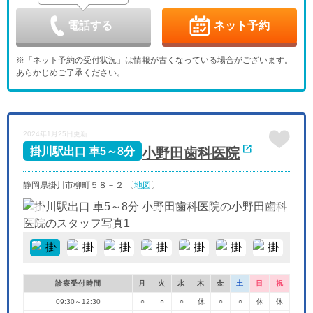
9/6
9/7
9/8
9/9
9/10
9/11
9/12
休
電話する
ネット予約
日
月
火
水
木
金
土
9/13
9/14
9/15
9/16
9/17
9/18
9/19
※「ネット予約の受付状況」は情報が古くなっている場合がございます。
休
あらかじめご了承ください。
日
月
火
水
木
金
土
9/20
9/21
9/22
9/23
9/24
9/25
9/26
休
日
月
火
水
2024年1月25日更新
9/27
9/28
9/29
9/30
休
小野田歯科医院
掛川駅出口 車5～8分
静岡県掛川市柳町５８－２ 〔
地図
〕
診療受付時間
月
火
水
木
金
土
日
祝
09:30～12:30
○
○
○
休
○
○
休
休