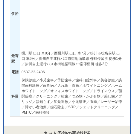
住所
掛川駅 出口 車8分／西掛川駅 出口 車7分／掛川市役所前駅 出
最寄
口 車9分／掛川自主運行バス市街地循環線 柳町停留所 徒歩1分
駅
／掛川自主運行バス市街地循環線 中宿停留所 徒歩3分
電話
0537-22-2406
保険診療／小児歯科／予防歯科／歯科口腔外科／美容診療／訪
問歯科診療／歯周病／入れ歯・義歯／ホワイトニング／ホーム
ホワイトニング／オフィスホワイトニング／ドライマウス／顎
科目
関節症／クリーニング／抜歯／つめ物・かぶせ物／差し歯／ブ
リッジ／親知らず／知覚過敏／小児矯正／虫歯／レーザー治療
／障がい者治療／歯石除去／SRP／ジェットクリーニング／
PMTC／歯科検診
ネット予約の受付状況