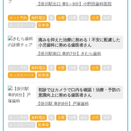
【掛川駅出口 車5～8分】小野田歯科医院
ネット予約
無料電話
夜
土曜
日曜
祝日
小児
女医
キッズスペース
駐車場
痛みを抑えた治療に努める！不安に配慮した
小児歯科に努める歯医者さん
【掛川駅南口 車約7分】きむら歯科
ネット予約
無料電話
夜
土曜
日曜
祝日
小児
女医
キッズスペース
駐車場
初診ではカメラで口内を確認！治療・予防の
意識向上に努める歯医者さん
【掛川駅 車約8分】戸塚歯科
ネット予約
無料電話
夜
土曜
日曜
祝日
小児
女医
キッズスペース
駐車場