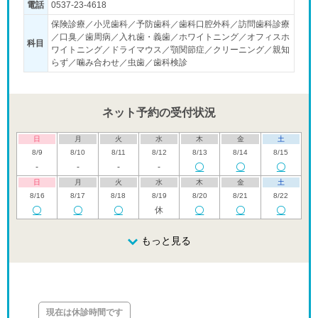
電話
0537-23-4618
保険診療／小児歯科／予防歯科／歯科口腔外科／訪問歯科診療
／口臭／歯周病／入れ歯・義歯／ホワイトニング／オフィスホ
科目
ワイトニング／ドライマウス／顎関節症／クリーニング／親知
らず／噛み合わせ／虫歯／歯科検診
ネット予約の受付状況
日
月
火
水
木
金
土
8/9
8/10
8/11
8/12
8/13
8/14
8/15
-
-
-
-
日
月
火
水
木
金
土
8/16
8/17
8/18
8/19
8/20
8/21
8/22
休
日
月
火
水
木
金
土
8/23
8/24
8/25
もっと見る
8/26
8/27
8/28
8/29
休
日
月
火
水
木
金
土
8/30
8/31
9/1
9/2
9/3
9/4
9/5
休
現在は休診時間です
日
月
火
水
木
金
土