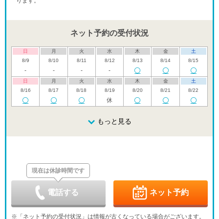
ります。
ネット予約の受付状況
日
月
火
水
木
金
土
8/9
8/10
8/11
8/12
8/13
8/14
8/15
-
-
-
-
日
月
火
水
木
金
土
8/16
8/17
8/18
8/19
8/20
8/21
8/22
休
日
月
火
水
木
金
土
8/23
8/24
8/25
もっと見る
8/26
8/27
8/28
8/29
休
日
月
火
水
木
金
土
8/30
8/31
9/1
9/2
9/3
9/4
9/5
休
現在は休診時間です
日
月
火
水
木
金
土
9/6
9/7
9/8
9/9
9/10
9/11
9/12
休
電話する
ネット予約
日
月
火
水
木
金
土
9/13
9/14
9/15
9/16
9/17
9/18
9/19
※「ネット予約の受付状況」は情報が古くなっている場合がございます。