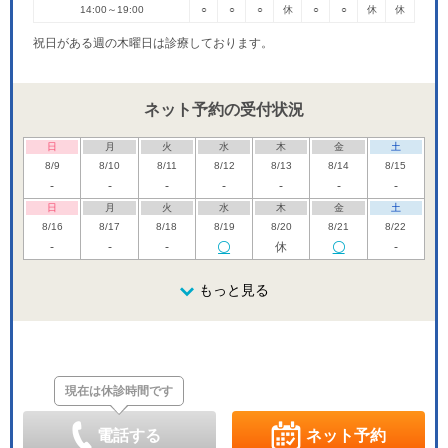
14:00～19:00
○
○
○
休
○
○
休
休
祝日がある週の木曜日は診療しております。
ネット予約の受付状況
日
月
火
水
木
金
土
8/9
8/10
8/11
8/12
8/13
8/14
8/15
-
-
-
-
-
-
-
日
月
火
水
木
金
土
8/16
8/17
8/18
8/19
8/20
8/21
8/22
-
-
-
休
-
日
月
火
水
木
金
土
8/23
8/24
8/25
もっと見る
8/26
8/27
8/28
8/29
休
休
日
月
火
水
木
金
土
8/30
8/31
9/1
9/2
9/3
9/4
9/5
休
休
現在は休診時間です
日
月
火
水
木
金
土
9/6
9/7
9/8
9/9
9/10
9/11
9/12
休
休
電話する
ネット予約