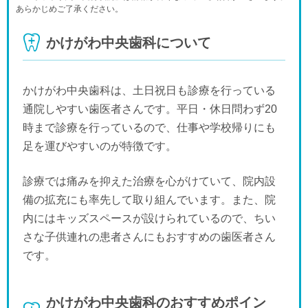
休
あらかじめご了承ください。
日
月
火
水
木
金
土
9/20
9/21
9/22
9/23
9/24
9/25
9/26
かけがわ中央歯科について
休
日
月
火
水
9/27
9/28
9/29
9/30
休
かけがわ中央歯科は、土日祝日も診療を行っている
通院しやすい歯医者さんです。平日・休日問わず20
時まで診療を行っているので、仕事や学校帰りにも
足を運びやすいのが特徴です。
診療では痛みを抑えた治療を心がけていて、院内設
備の拡充にも率先して取り組んでいます。また、院
内にはキッズスペースが設けられているので、ちい
さな子供連れの患者さんにもおすすめの歯医者さん
です。
かけがわ中央歯科のおすすめポイン