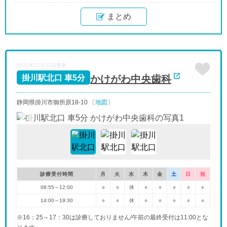
まとめ
2021年12月27日更新
かけがわ中央歯科
掛川駅北口 車5分
静岡県掛川市御所原18-10 〔
地図
〕
診療受付時間
月
火
水
木
金
土
日
祝
08:55～12:00
○
○
休
○
○
○
○
○
14:00～19:30
○
○
休
○
○
○
○
○
※16：25～17：30は診療しておりません/午前の最終受付は11:00とな