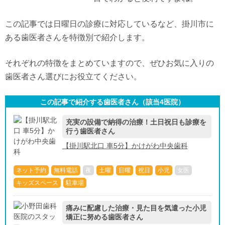
この記事では日曜日の診療に対応しているなど、掛川市に
ある歯医者さんを特徴別で紹介します。
それぞれの特徴をまとめていますので、ぜひお気に入りの
歯医者さん選びにお役立てください。
この記事で紹介する歯医者さん（該当
4
医院）
充実の設備で納得の治療！土日祝日も診療を
行う歯医者さん
【掛川駅北口 車5分】かけがわ中央歯科
ネット予約
無料電話
夜
土曜
日曜
祝日
小児
女医
キッズスペース
駐車場
痛みに配慮した治療・見た目を気遣った小児
矯正に努める歯医者さん