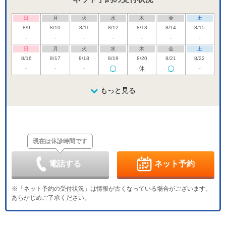
日
月
火
水
木
金
土
8/9
8/10
8/11
8/12
8/13
8/14
8/15
-
-
-
-
-
-
-
日
月
火
水
木
金
土
8/16
8/17
8/18
8/19
8/20
8/21
8/22
-
-
-
休
-
日
月
火
水
木
金
土
8/23
8/24
8/25
もっと見る
8/26
8/27
8/28
8/29
休
休
日
月
火
水
木
金
土
8/30
8/31
9/1
9/2
9/3
9/4
9/5
休
休
現在は休診時間です
日
月
火
水
木
金
土
9/6
9/7
9/8
9/9
9/10
9/11
9/12
休
休
電話する
ネット予約
日
月
火
水
木
金
土
9/13
9/14
9/15
9/16
9/17
9/18
9/19
※「ネット予約の受付状況」は情報が古くなっている場合がございます。
休
休
あらかじめご了承ください。
日
月
火
水
木
金
土
9/20
9/21
9/22
9/23
9/24
9/25
9/26
休
休
休
休