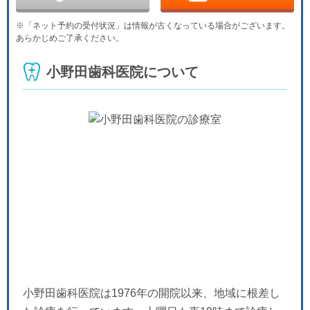
日
月
火
水
木
金
土
9/13
9/14
9/15
9/16
9/17
9/18
9/19
※「ネット予約の受付状況」は情報が古くなっている場合がございます。
休
休
あらかじめご了承ください。
日
月
火
水
木
金
土
9/20
9/21
9/22
9/23
9/24
9/25
9/26
小野田歯科医院について
休
休
休
休
日
月
火
水
9/27
9/28
9/29
9/30
休
「土曜」の
小野田歯科医院は1976年の開院以来、地域に根差し