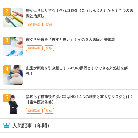
唇がヒリヒリする！それ口唇炎（こうしんえん）かも？７つの原
因と治療法
歯科医師
監修
歯ぐきや歯を「押すと痛い」！その５大原因と治療法
歯科医師
監修
虫歯が頭痛を引き起こす？4つの原因とすぐできる対処法を解
説！
親知らず抜歯後のタバコはNG！4つの理由と重大なリスクとは？
【歯科医師監修】
歯科医師
監修
人気記事（年間）