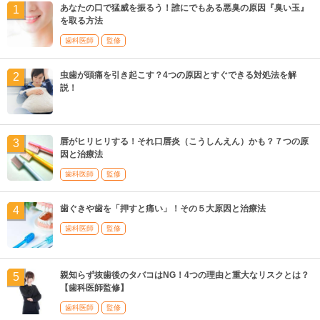
あなたの口で猛威を振るう！誰にでもある悪臭の原因『臭い玉』
を取る方法
歯科医師
監修
虫歯が頭痛を引き起こす？4つの原因とすぐできる対処法を解
説！
唇がヒリヒリする！それ口唇炎（こうしんえん）かも？７つの原
因と治療法
歯科医師
監修
歯ぐきや歯を「押すと痛い」！その５大原因と治療法
歯科医師
監修
親知らず抜歯後のタバコはNG！4つの理由と重大なリスクとは？
【歯科医師監修】
歯科医師
監修