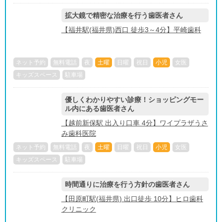
拡大鏡で精密な治療を行う歯医者さん
【福井駅(福井県)西口 徒歩3～4分】平崎歯科
ネット予約
無料電話
夜
土曜
日曜
祝日
小児
女医
キッズスペース
駐車場
優しくわかりやすい診療！ショッピングモー
ル内にある歯医者さん
【越前新保駅 出入り口車 4分】ワイプラザうさ
み歯科医院
ネット予約
無料電話
夜
土曜
日曜
祝日
小児
女医
キッズスペース
駐車場
時間通りに治療を行う方針の歯医者さん
【田原町駅(福井県) 出口徒歩 10分】ヒロ歯科
クリニック