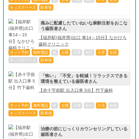
キッズスペース
駐車場
痛みに配慮したていねいな麻酔注射をおこな
う歯医者さん
【福井駅(福井県)出口 車14～15分】なかひろ
歯科クリニック
ネット予約
無料電話
夜
土曜
日曜
祝日
小児
女医
キッズスペース
駐車場
「怖い」「不安」を軽減！リラックスできる
環境を整えている歯医者さん
【赤十字前駅 出入口車 5分】竹下歯科
ネット予約
無料電話
夜
土曜
日曜
祝日
小児
女医
キッズスペース
駐車場
治療の前にじっくりカウンセリングしている
歯医者さん