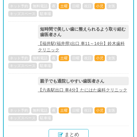
ネット予約
無料電話
夜
土曜
日曜
祝日
小児
女医
キッズスペース
駐車場
短時間で美しい歯に整えられるよう取り組む
歯医者さん
【福井駅(福井県)出口 車11～14分】鈴木歯科
クリニック
ネット予約
無料電話
夜
土曜
日曜
祝日
小児
女医
キッズスペース
駐車場
親子でも通院しやすい歯医者さん
【六条駅出口 車4分】たにはた歯科クリニック
ネット予約
無料電話
夜
土曜
日曜
祝日
小児
女医
キッズスペース
駐車場
まとめ