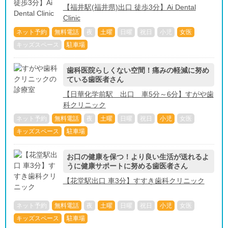
【福井駅(福井県)出口 徒歩3分】Ai Dental
Clinic
ネット予約
無料電話
夜
土曜
日曜
祝日
小児
女医
キッズスペース
駐車場
歯科医院らしくない空間！痛みの軽減に努め
ている歯医者さん
【日華化学前駅 出口 車5分～6分】すがや歯
科クリニック
ネット予約
無料電話
夜
土曜
日曜
祝日
小児
女医
キッズスペース
駐車場
お口の健康を保つ！より良い生活が送れるよ
うに健康サポートに努める歯医者さん
【花堂駅出口 車3分】すすき歯科クリニック
ネット予約
無料電話
夜
土曜
日曜
祝日
小児
女医
キッズスペース
駐車場