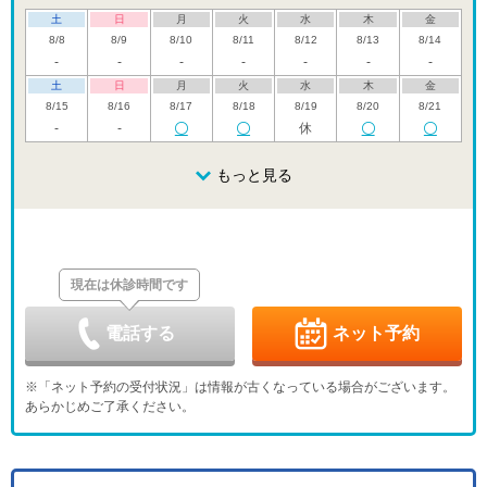
土
日
月
火
水
木
金
8/8
8/9
8/10
8/11
8/12
8/13
8/14
-
-
-
-
-
-
-
土
日
月
火
水
木
金
8/15
8/16
8/17
8/18
8/19
8/20
8/21
-
-
休
土
日
月
火
水
木
金
8/22
8/23
8/24
もっと見る
8/25
8/26
8/27
8/28
休
休
土
日
月
火
水
木
金
8/29
8/30
8/31
9/1
9/2
9/3
9/4
休
休
現在は休診時間です
土
日
月
火
水
木
金
9/5
9/6
9/7
9/8
9/9
9/10
9/11
休
休
電話する
ネット予約
土
日
月
火
水
木
金
9/12
9/13
9/14
9/15
9/16
9/17
9/18
※「ネット予約の受付状況」は情報が古くなっている場合がございます。
休
休
-
あらかじめご了承ください。
土
日
月
火
水
木
金
9/19
9/20
9/21
9/22
9/23
9/24
9/25
休
休
休
休
土
日
月
火
水