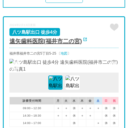
2024年2月13日更新
八ツ島駅出口 徒歩4分
遠矢歯科医院(福井市二の宮)
福井県福井市二の宮5丁目5-25 〔
地図
〕
診療受付時間
月
火
水
木
金
土
日
祝
09:00～12:30
○
○
休
○
○
○
休
休
14:30～18:30
○
○
休
○
○
休
休
14:00～17:00
休
○
休
休