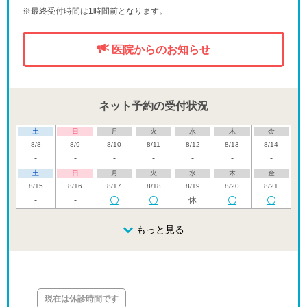
※最終受付時間は1時間前となります。
医院からのお知らせ
ネット予約の受付状況
土
日
月
火
水
木
金
8/8
8/9
8/10
8/11
8/12
8/13
8/14
-
-
-
-
-
-
-
土
日
月
火
水
木
金
8/15
8/16
8/17
8/18
8/19
8/20
8/21
-
-
休
土
日
月
火
水
木
金
8/22
8/23
8/24
もっと見る
8/25
8/26
8/27
8/28
休
休
土
日
月
火
水
木
金
8/29
8/30
8/31
9/1
9/2
9/3
9/4
休
休
現在は休診時間です
土
日
月
火
水
木
金