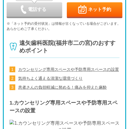
9/5
9/6
9/7
9/8
9/9
9/10
9/11
休
休
電話する
ネット予約
土
日
月
火
水
木
金
9/12
9/13
9/14
9/15
9/16
9/17
9/18
※「ネット予約の受付状況」は情報が古くなっている場合がございます。
休
休
-
あらかじめご了承ください。
土
日
月
火
水
木
金
9/19
9/20
9/21
9/22
9/23
9/24
9/25
遠矢歯科医院(福井市二の宮)のおすす
休
休
休
休
めポイント
土
日
月
火
水
9/26
9/27
9/28
9/29
9/30
休
休
カウンセリング専用スペースや予防専用スペースの設置
気持ちよく通える清潔な環境づくり
患者さんの負担軽減に努める！痛みを抑えた麻酔
1.カウンセリング専用スペースや予防専用スペ
ースの設置