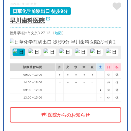
2024年2月13日更新
9/26
9/27
9/28
9/29
9/30
休
休
日華化学前駅出口 徒歩9分
早川歯科医院
福井県福井市文京3-27-12 〔
地図
〕
診療受付時間
月
火
水
木
金
土
日
祝
09:00～13:00
○
○
○
○
○
休
休
14:00～18:00
○
○
○
○
○
休
休
09:00～12:00
○
休
休
13:00～15:00
○
休
休
医院からのお知らせ