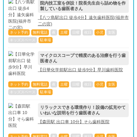
院内技工室を併設！院長先生自ら詰め物を作
製している歯医者さん
【八ツ島駅出口 徒歩4分】遠矢歯科医院(福井市
二の宮)
ネット予約
無料電話
夜
土曜
日曜
祝日
小児
女医
キッズスペース
駐車場
マイクロスコープで精度のある治療を行う歯
医者さん
【日華化学前駅出口 徒歩9分】早川歯科医院
ネット予約
無料電話
夜
土曜
日曜
祝日
小児
女医
キッズスペース
駐車場
リラックスできる環境作り！設備の拡充やて
いねいな説明を行う歯医者さん
【森田駅 出口車 10分】そら歯科医院
ネット予約
無料電話
夜
土曜
日曜
祝日
小児
女医