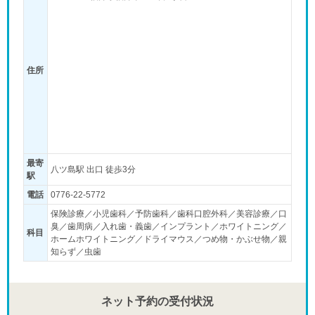
住所
最寄
八ツ島駅 出口 徒歩3分
駅
電話
0776-22-5772
保険診療／小児歯科／予防歯科／歯科口腔外科／美容診療／口
臭／歯周病／入れ歯・義歯／インプラント／ホワイトニング／
科目
ホームホワイトニング／ドライマウス／つめ物・かぶせ物／親
知らず／虫歯
ネット予約の受付状況