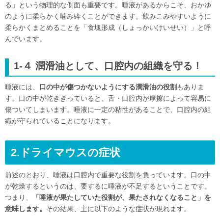
る」という物理的な側面も重要です。唾液があるからこそ、おかゆ
のように柔らかく噛み砕くことができます。飲みこみやすいように
柔らかくまとめることを「食塊形成（しょっかいけいせい）」と呼
んでいます。
1-４ 潤滑油として、口腔内の組織を守る！
唾液には、
口の中が傷つかないようにする潤滑油の役割
もありま
す。口の中が乾ききっていると、舌・口腔内が摩擦によって容易に
傷ついてしまいます。唾液に一定の粘性があることで、口腔内の組
織が守られていることになります。
2.ドライマウスの症状
前述のとおり、唾液は口腔内で重要な役割を負っています。口の中
が乾燥するというのは、要するに唾液が不足するということです。
つまり、
「唾液が果たしていた役割が、果たされなくなること」を
意味します。
その結果、主に以下のような症状が現れます。