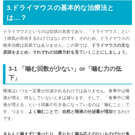
3.ドライマウスの基本的な治療法と
は…？
ドライマウスというのは症状の名前であり、「ドライマウス」とい
う病気が存在するわけではないのです。そのため、ドライマウスの
根本治療は容易ではありません。この章では、
ドライマウスの主な
原因をまとめ、それぞれの治療方針を見ていくことにしましょう。
3-1 「噛む回数が少ない」or「噛む力の低
下」
唾液はいつも一定量が分泌されるわけではありません。食事中は唾
液が増え、何もしていないときは減ります。そして、「食事中に唾
液が増える」という現象の引き金になっているのは「噛むこと」で
す。つまり、
よく噛むことで、自然と唾液の分泌量が増加
するわけ
です。
きちんと噛まずに食べたり、柔らかく噛み応えのないものばかり食