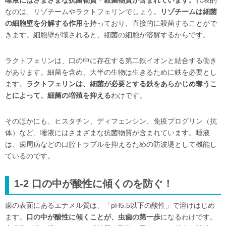
唾液にはさまざまな抗菌物質・殺菌物質が含まれています。
代表的
なのは、リゾチームやラクトフェリンでしょう。
リゾチームは細菌
の細胞壁を分解する作用
を持っており、直接的に殺菌することがで
きます。細胞壁が壊されると、細菌の細胞が溶解するからです。
ラクトフェリンは、口の中に存在する第二鉄イオンと結合する働き
があります。細菌を含め、大半の生物は生きるために鉄を必要とし
ます。
ラクトフェリンは、細菌が必要とする鉄をあらかじめ奪うこ
とによって、細菌の増殖を抑える
わけです。
そのほかにも、ヒスタチン、ディフェンシン、免疫プログリン（抗
体）など、唾液にはさまざまな抗菌物質が含まれています。唾液
は、歯周病などの口腔トラブルを抑えるための防波堤として機能し
ているのです。
1-2 口の中が酸性に傾くのを防ぐ！
歯の表面にあるエナメル質は、「pH5.5以下の酸性」で溶けはじめ
ます。
口の中が酸性に傾くことが、虫歯の第一歩
になるわけです。