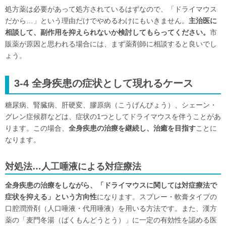
処方薬は必要があって処方されているはずなので、「ドライマウス
だから…」という理由だけでやめるわけにもいきません。
主治医に
相談して、副作用を抑えられないか検討してもらってください。
市
販薬が原因と思われる場合には、まず薬剤師に相談すると良いでし
ょう。
3-4 全身疾患の症状として現れるケース
糖尿病、腎臓病、肝硬変、膠原病（こうげんびょう）、シェーン・
グレン症候群などは、症状の1つとしてドライマウスを伴うことがあ
ります。この場合、
全身疾患の治療を継続し、治癒を目指す
ことに
なります。
対処法…人工唾液による対症療法
全身疾患の治療をしながら、「ドライマウスに関しては対症療法で
症状を抑える」という方向性
になります。スプレー・軟膏タイプの
口腔潤滑剤（人口唾液・代用唾液）を用いる方法です。また、漢方
薬の「麦門冬湯（ばくもんどうとう）」に一定の有効性を認める医