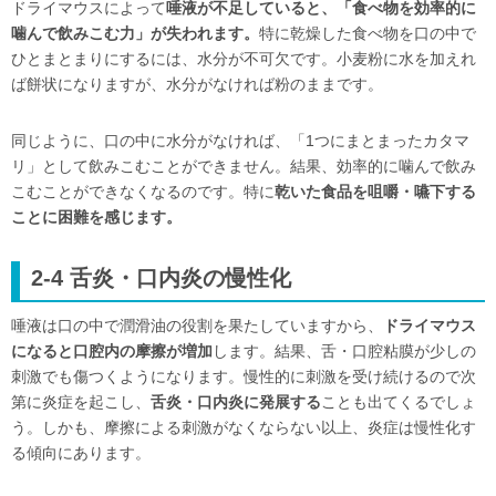
ドライマウスによって
唾液が不足していると、「食べ物を効率的に
噛んで飲みこむ力」が失われます。
特に乾燥した食べ物を口の中で
ひとまとまりにするには、水分が不可欠です。小麦粉に水を加えれ
ば餅状になりますが、水分がなければ粉のままです。
同じように、口の中に水分がなければ、「1つにまとまったカタマ
リ」として飲みこむことができません。結果、効率的に噛んで飲み
こむことができなくなるのです。特に
乾いた食品を咀嚼・嚥下する
ことに困難を感じます。
2-4 舌炎・口内炎の慢性化
唾液は口の中で潤滑油の役割を果たしていますから、
ドライマウス
になると口腔内の摩擦が増加
します。結果、舌・口腔粘膜が少しの
刺激でも傷つくようになります。慢性的に刺激を受け続けるので次
第に炎症を起こし、
舌炎・口内炎に発展する
ことも出てくるでしょ
う。しかも、摩擦による刺激がなくならない以上、炎症は慢性化す
る傾向にあります。