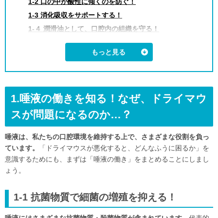
1-2 口の中が酸性に傾くのを防ぐ！
1-3 消化吸収をサポートする！
1-４ 潤滑油として、口腔内の組織を守る！
2.ドライマウスの症状
2-1 虫歯・歯周病リスクの増大
2-2 口臭の悪化
2-3 咀嚼・嚥下が困難になる
1.唾液の働きを知る！なぜ、ドライマウ
2-4 舌炎・口内炎の慢性化
3.ドライマウスの基本的な治療法とは…？
スが問題になるのか…？
3-1 「噛む回数が少ない」or「噛む力の低下」
唾液は、私たちの口腔環境を維持する上で、さまざまな役割を負っ
3-2 「口呼吸」「口を開けて寝る癖」などによる口腔乾燥
ています。
「ドライマウスが悪化すると、どんなふうに困るか」を
3-3 服用している薬の副作用
意識するためにも、まずは「唾液の働き」をまとめることにしまし
3-4 全身疾患の症状として現れるケース
ょう。
4.まとめ
1-1 抗菌物質で細菌の増殖を抑える！