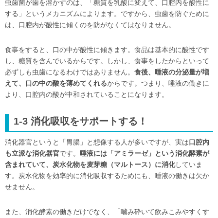
虫歯菌が歯を溶かすのは、「糖質を乳酸に変えて、口腔内を酸性に
する」というメカニズムによります。ですから、虫歯を防ぐために
は、口腔内が酸性に傾くのを防がなくてはなりません。
食事をすると、口の中が酸性に傾きます。食品は基本的に酸性です
し、糖質を含んでいるからです。しかし、食事をしたからといって
必ずしも虫歯になるわけではありません。
食後、唾液の分泌量が増
えて、口の中の酸を薄めてくれる
からです。つまり、唾液の働きに
より、口腔内の酸が中和されていることになります。
1-3 消化吸収をサポートする！
消化器官というと「胃腸」と想像する人が多いですが、実は
口腔内
も立派な消化器官
です。
唾液には「アミラーゼ」という消化酵素が
含まれていて、炭水化物を麦芽糖（マルトース）に消化
していま
す。炭水化物を効率的に消化吸収するためにも、唾液の働きは欠か
せません。
また、消化酵素の働きだけでなく、「噛み砕いて飲みこみやすくす