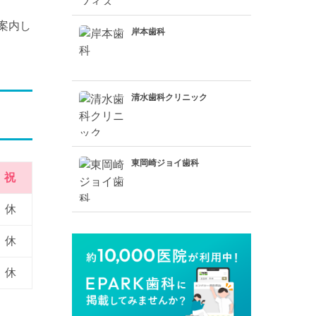
案内し
岸本歯科
清水歯科クリニック
東岡崎ジョイ歯科
祝
休
休
休