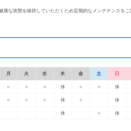
健康な状態を維持していただくため定期的なメンテナンスをご
月
火
水
木
金
土
日
○
○
○
休
○
○
休
○
○
○
休
○
休
休
○
休