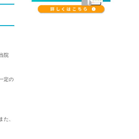
当院
一定の
また、