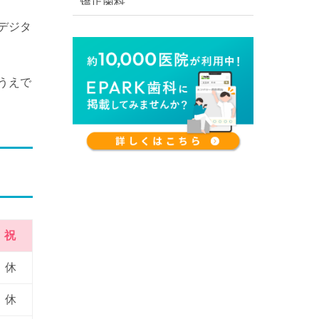
デジタ
うえで
祝
休
休