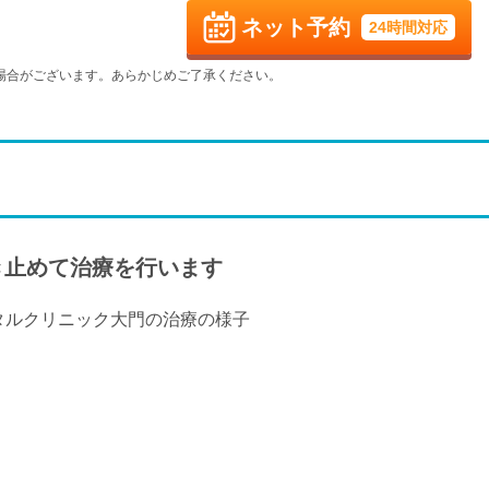
休
ネット予約
24時間対応
火
水
木
金
9/8
9/9
9/10
9/11
場合がございます。あらかじめご了承ください。
-
休
火
水
木
金
9/15
9/16
9/17
9/18
休
火
水
木
金
9/22
9/23
9/24
9/25
休
休
休
き止めて治療を行います
火
水
9/29
9/30
-
-