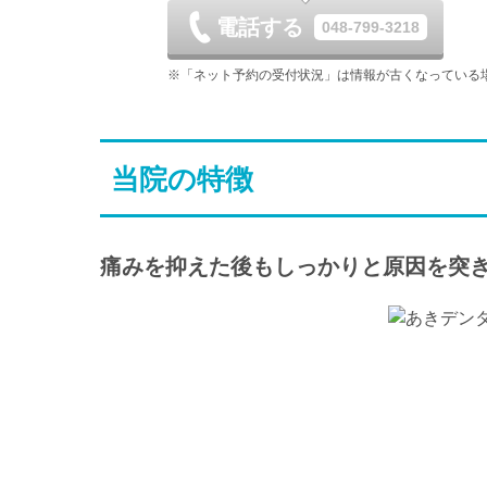
休
電話する
048-799-3218
土
日
月
9/5
9/6
9/7
※「ネット予約の受付状況」は情報が古くなっている
-
休
土
日
月
9/12
9/13
9/14
当院の特徴
休
土
日
月
9/19
9/20
9/21
休
休
痛みを抑えた後もしっかりと原因を突
土
日
月
9/26
9/27
9/28
休
-