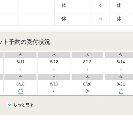
休
○
休
休
○
休
ット予約の受付状況
火
水
木
金
8/11
8/12
8/13
8/14
-
-
-
-
火
水
木
金
8/18
8/19
8/20
8/21
-
休
火
水
木
金
もっと見る
8/25
8/26
8/27
8/28
休
火
水
木
金
9/1
9/2
9/3
9/4