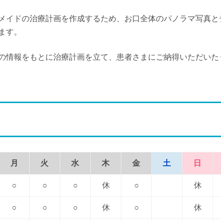
メイドの治療計画を作成するため、お口全体のパノラマ写真と
ます。
の情報をもとに治療計画を立て、患者さまにご納得いただいた
月
火
水
木
金
土
日
○
○
○
休
○
休
○
○
○
休
○
休