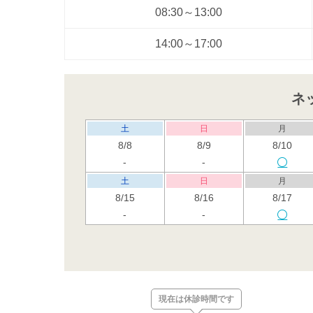
08:30～13:00
14:00～17:00
ネ
土
日
月
8/8
8/9
8/10
-
-
土
日
月
8/15
8/16
8/17
-
-
土
日
月
8/22
8/23
8/24
休
土
日
月
現在は休診時間です
8/29
8/30
8/31