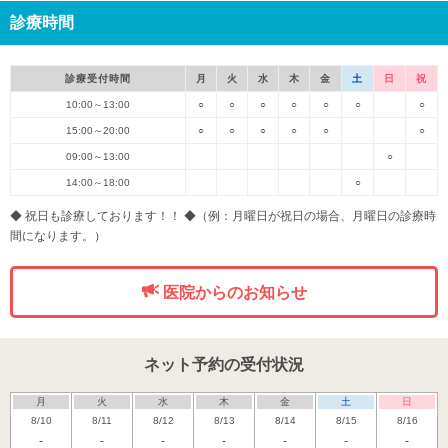
診療時間
診療受付時間
月
火
水
木
金
土
日
祝
10:00～13:00
○
○
○
○
○
○
○
15:00～20:00
○
○
○
○
○
○
09:00～13:00
○
14:00～18:00
○
◆ 祝日も診療しております！！ ◆（例：月曜日が祝日の場合、月曜日の診療時
間になります。）
医院からのお知らせ
ネット予約の受付状況
月
火
水
木
金
土
日
8/10
8/11
8/12
8/13
8/14
8/15
8/16
-
-
-
-
-
-
-