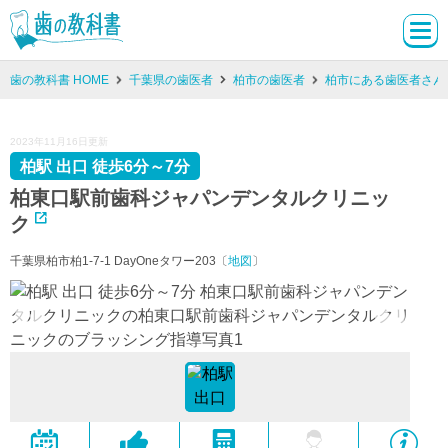
歯の教科書 HOME
千葉県の歯医者
柏市の歯医者
柏市にある歯医者さん
2023年11月16日更新
柏駅 出口 徒歩6分～7分
柏東口駅前歯科ジャパンデンタルクリニッ
ク
千葉県柏市柏1-7-1 DayOneタワー203〔
地図
〕