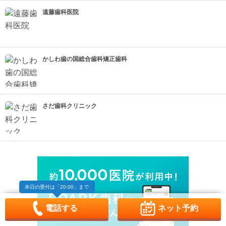
遠藤歯科医院
かしわ歯の国総合歯科矯正歯科
さだ歯科クリニック
本日の受付は
「20:00」まで
電話する
ネット予約