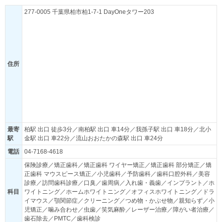
277-0005 千葉県柏市柏1-7-1 DayOneタワー203
住所
最寄
柏駅 出口 徒歩3分／南柏駅 出口 車14分／我孫子駅 出口 車18分／北小
駅
金駅 出口 車22分／流山おおたかの森駅 出口 車24分
電話
04-7168-4618
保険診療／矯正歯科／矯正歯科 ワイヤー矯正／矯正歯科 部分矯正／矯
正歯科 マウスピース矯正／小児歯科／予防歯科／歯科口腔外科／美容
診療／訪問歯科診療／口臭／歯周病／入れ歯・義歯／インプラント／ホ
科目
ワイトニング／ホームホワイトニング／オフィスホワイトニング／ドラ
イマウス／顎関節症／クリーニング／つめ物・かぶせ物／親知らず／小
児矯正／噛み合わせ／虫歯／笑気麻酔／レーザー治療／障がい者治療／
歯石除去／PMTC／歯科検診