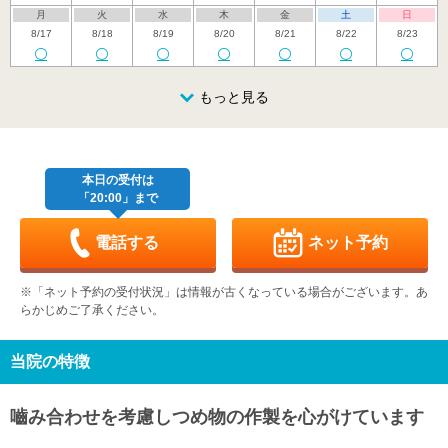
月
火
水
木
金
土
日
8/17
8/18
8/19
8/20
8/21
8/22
8/23
月
火
水
木
金
土
日
8/24
8/25
8/26
もっと見る
8/27
8/28
8/29
8/30
月
火
水
木
金
土
日
8/31
9/1
9/2
9/3
9/4
9/5
9/6
本日の受付は
「20:00」まで
月
火
水
木
金
土
日
9/7
9/8
9/9
9/10
9/11
9/12
9/13
電話する
ネット予約
月
火
水
木
金
土
日
9/14
9/15
9/16
9/17
9/18
9/19
9/20
※「ネット予約の受付状況」は情報が古くなっている場合がございます。あ
らかじめご了承ください。
月
火
水
木
金
土
日
9/21
9/22
9/23
9/24
9/25
9/26
9/27
当院の特徴
月
火
水
9/28
9/29
9/30
嚙み合わせを考慮しつめ物の作製を心がけています