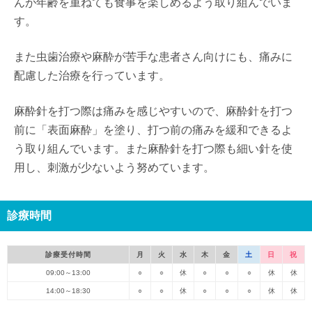
んが年齢を重ねても食事を楽しめるよう取り組んでいま
す。
また虫歯治療や麻酔が苦手な患者さん向けにも、痛みに
配慮した治療を行っています。
麻酔針を打つ際は痛みを感じやすいので、麻酔針を打つ
前に「表面麻酔」を塗り、打つ前の痛みを緩和できるよ
う取り組んでいます。また麻酔針を打つ際も細い針を使
用し、刺激が少ないよう努めています。
診療時間
診療受付時間
月
火
水
木
金
土
日
祝
09:00～13:00
○
○
休
○
○
○
休
休
14:00～18:30
○
○
休
○
○
○
休
休