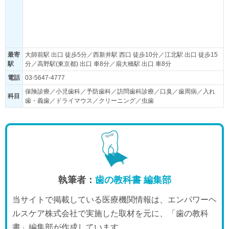
最寄
大師前駅 出口 徒歩5分／西新井駅 西口 徒歩10分／江北駅 出口 徒歩15
駅
分／高野駅(東京都) 出口 車8分／扇大橋駅 出口 車8分
電話
03-5647-4777
保険診療／小児歯科／予防歯科／訪問歯科診療／口臭／歯周病／入れ
科目
歯・義歯／ドライマウス／クリーニング／虫歯
執筆者：
歯の教科書 編集部
当サイトで掲載している医療機関情報は、エンパワーヘ
ルスケア株式会社で実施した取材を元に、「歯の教科
書」編集部が作成しています。