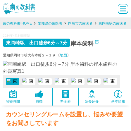
歯の教科書 HOME
愛知県の歯医者
岡崎市の歯医者
東岡崎駅の歯医者
2024年4月24日更新
岸本歯科
東岡崎駅 出口徒歩6分～7分
愛知県岡崎市明大寺本町２－１９ 〔
地図
〕
診療時間
特徴
料金表
院長紹介
基本情報
カウンセリングルームを設置し、悩みや要望
をお聞きしています