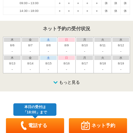
09:00～13:00
○
○
○
○
○
休
休
休
14:30～18:00
○
○
○
○
○
休
休
休
ネット予約の受付状況
木
金
土
日
月
火
水
8/6
8/7
8/8
8/9
8/10
8/11
8/12
-
-
-
-
-
-
-
木
金
土
日
月
火
水
8/13
8/14
8/15
8/16
8/17
8/18
8/19
-
-
-
-
-
-
-
木
金
土
日
月
火
水
8/20
8/21
8/22
もっと見る
8/23
8/24
8/25
8/26
-
-
休
休
-
木
金
土
日
月
火
水
8/27
8/28
8/29
8/30
8/31
9/1
9/2
休
休
本日の受付は
「18:00」まで
木
金
土
日
月
火
水
9/3
9/4
9/5
9/6
9/7
9/8
9/9
休
休
電話する
ネット予約
木
金
土
日
月
火
水