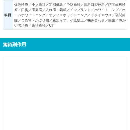
保険診療／小児歯科／定期健診／予防歯科／歯科口腔外科／訪問歯科診
療／口臭／歯周病／入れ歯・義歯／インプラント／ホワイトニング／ホ
科目
ームホワイトニング／オフィスホワイトニング／ドライマウス／顎関節
症／つめ物・かぶせ物／親知らず／小児矯正／噛み合わせ／虫歯／障が
い者治療／歯科検診／CT
施術副作用