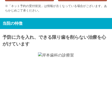
9/10
9/11
9/12
9/13
9/14
9/15
9/16
※「ネット予約の受付状況」は情報が古くなっている場合がございます。あ
休
休
らかじめご了承ください。
木
金
土
日
月
火
水
9/17
9/18
9/19
9/20
9/21
9/22
9/23
休
休
休
休
休
当院の特徴
木
金
土
日
月
火
水
9/24
9/25
9/26
9/27
9/28
9/29
9/30
予防に力を入れ、できる限り歯を削らない治療を心
休
休
がけています