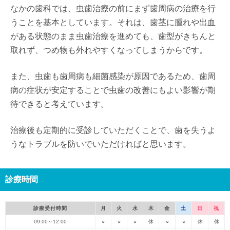
なかの歯科では、虫歯治療の前にまず歯周病の治療を行
うことを基本としています。それは、歯茎に腫れや出血
がある状態のまま虫歯治療を進めても、歯型がきちんと
取れず、つめ物も外れやすくなってしまうからです。
また、虫歯も歯周病も細菌感染が原因であるため、歯周
病の症状が安定することで虫歯の改善にもよい影響が期
待できると考えています。
治療後も定期的に受診していただくことで、歯を失うよ
うなトラブルを防いでいただければと思います。
診療時間
診療受付時間
月
火
水
木
金
土
日
祝
09:00～12:00
○
○
○
休
○
○
休
休