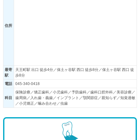
住所
最寄
天王町駅 出口 徒歩4分／保土ヶ谷駅 西口 徒歩8分／保土ヶ谷駅 西口 徒
駅
歩8分
電話
045-340-0418
保険診療／矯正歯科／小児歯科／予防歯科／歯科口腔外科／美容診療／
科目
歯周病／入れ歯・義歯／インプラント／顎関節症／親知らず／知覚過敏
／小児矯正／噛み合わせ／虫歯