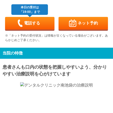
8/31
9/1
9/2
9/3
9/4
9/5
9/6
本日の受付は
「19:00」まで
月
火
水
木
金
土
日
9/7
9/8
9/9
9/10
9/11
9/12
9/13
電話する
ネット予約
月
火
水
木
金
土
日
9/14
9/15
9/16
9/17
9/18
9/19
9/20
※「ネット予約の受付状況」は情報が古くなっている場合がございます。あ
らかじめご了承ください。
月
火
水
木
金
土
日
9/21
9/22
9/23
9/24
9/25
9/26
9/27
休
休
休
当院の特徴
月
火
水
9/28
9/29
9/30
患者さんも口内の状態を把握しやすいよう、分かり
やすい治療説明を心がけています