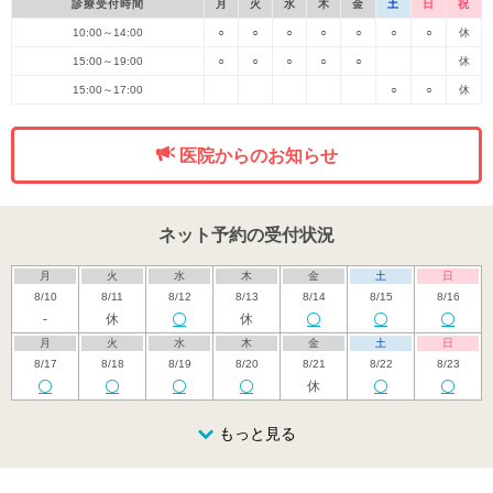
診療受付時間
月
火
水
木
金
土
日
祝
10:00～14:00
○
○
○
○
○
○
○
休
15:00～19:00
○
○
○
○
○
休
15:00～17:00
○
○
休
医院からのお知らせ
ネット予約の受付状況
月
火
水
木
金
土
日
8/10
8/11
8/12
8/13
8/14
8/15
8/16
-
休
休
月
火
水
木
金
土
日
8/17
8/18
8/19
8/20
8/21
8/22
8/23
休
月
火
水
木
金
土
日
8/24
8/25
8/26
もっと見る
8/27
8/28
8/29
8/30
月
火
水
木
金
土
日