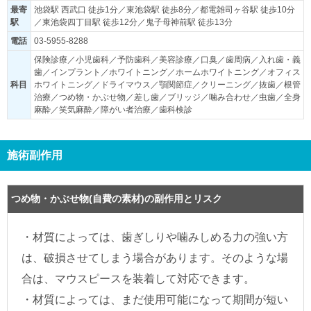
最寄
池袋駅 西武口 徒歩1分／東池袋駅 徒歩8分／都電雑司ヶ谷駅 徒歩10分
駅
／東池袋四丁目駅 徒歩12分／鬼子母神前駅 徒歩13分
電話
03-5955-8288
保険診療／小児歯科／予防歯科／美容診療／口臭／歯周病／入れ歯・義
歯／インプラント／ホワイトニング／ホームホワイトニング／オフィス
科目
ホワイトニング／ドライマウス／顎関節症／クリーニング／抜歯／根管
治療／つめ物・かぶせ物／差し歯／ブリッジ／噛み合わせ／虫歯／全身
麻酔／笑気麻酔／障がい者治療／歯科検診
施術副作用