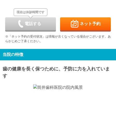
8/29
8/30
8/31
9/1
9/2
9/3
9/4
休
休
現在は休診時間です
土
日
月
火
水
木
金
9/5
9/6
9/7
9/8
9/9
9/10
9/11
休
-
-
休
-
電話する
ネット予約
土
日
月
火
水
木
金
9/12
9/13
9/14
9/15
9/16
9/17
9/18
※「ネット予約の受付状況」は情報が古くなっている場合がございます。あ
-
休
-
-
-
休
-
らかじめご了承ください。
土
日
月
火
水
木
金
9/19
9/20
9/21
9/22
9/23
9/24
9/25
-
休
休
休
休
休
-
当院の特徴
土
日
月
火
水
9/26
9/27
9/28
9/29
9/30
歯の健康を長く保つために、予防に力を入れていま
-
休
-
-
-
す