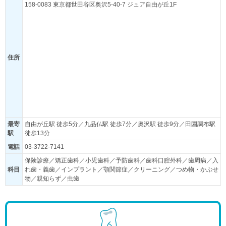
158-0083 東京都世田谷区奥沢5-40-7 ジュア自由が丘1F
住所
最寄
自由が丘駅 徒歩5分／九品仏駅 徒歩7分／奥沢駅 徒歩9分／田園調布駅
駅
徒歩13分
電話
03-3722-7141
保険診療／矯正歯科／小児歯科／予防歯科／歯科口腔外科／歯周病／入
科目
れ歯・義歯／インプラント／顎関節症／クリーニング／つめ物・かぶせ
物／親知らず／虫歯