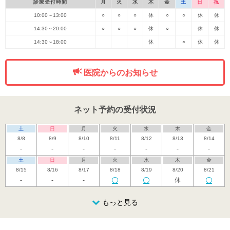
診療受付時間
月
火
水
木
金
土
日
祝
10:00～13:00
○
○
○
休
○
○
休
休
14:30～20:00
○
○
○
休
○
休
休
14:30～18:00
休
○
休
休
医院からのお知らせ
ネット予約の受付状況
土
日
月
火
水
木
金
8/8
8/9
8/10
8/11
8/12
8/13
8/14
-
-
-
-
-
-
-
土
日
月
火
水
木
金
8/15
8/16
8/17
8/18
8/19
8/20
8/21
-
-
-
休
土
日
月
火
水
木
金
8/22
8/23
8/24
もっと見る
8/25
8/26
8/27
8/28
休
休
土
日
月
火
水
木
金